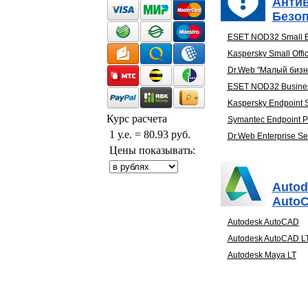
Анти
Безоп
ESET NOD32 Small B
Kaspersky Small Offic
Dr.Web "Малый бизн
ESET NOD32 Busines
Kaspersky Endpoint S
Курс расчета
Symantec Endpoint Pr
1 у.е. = 80.93 руб.
Dr.Web Enterprise Sec
Цены показывать:
Autod
Auto
Autodesk AutoCAD
Autodesk AutoCAD L
Autodesk Maya LT