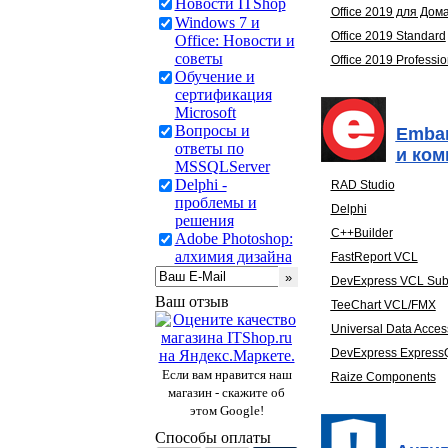
Новости ITShop
Office 2019 для Дом
Windows 7 и
Office 2019 Standard
Office: Новости и
советы
Office 2019 Professio
Обучение и
сертификация
Microsoft
Вопросы и
Embar
ответы по
и ко
MSSQLServer
Delphi -
RAD Studio
проблемы и
Delphi
решения
C++Builder
Adobe Photoshop:
алхимия дизайна
FastReport VCL
DevExpress VCL Subs
Ваш отзыв
TeeChart VCL/FMX
Universal Data Acce
DevExpress Expres
Если вам нравится наш
Raize Components
магазин - скажите об
этом Google!
Способы оплаты