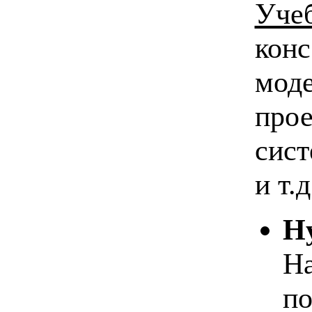
Уче
конс
моде
про
сист
и т.д
Н
На
по