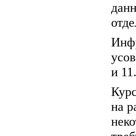
данн
отде
Инф
усов
и 11
Курс
на р
нек