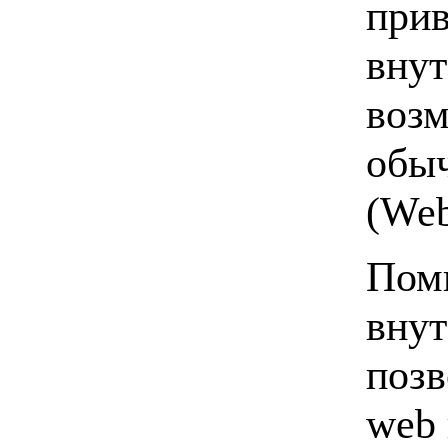
прив
вну
возм
обыч
(Web
Пом
внут
позв
web 