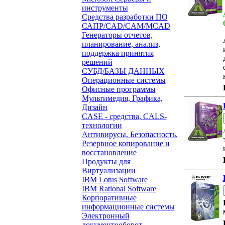
инструменты
Средства разработки ПО
САПР/CAD/CAM/MCAD
Генераторы отчетов,
планирование, анализ,
поддержка принятия
решений
СУБД/БАЗЫ ДАННЫХ
Операционные системы
Офисные программы
Мультимедия, Графика,
Дизайн
CASE - средства, CALS-
технологии
Антивирусы. Безопасность.
Резервное копирование и
восстановление
Продукты для
Виртуализации
IBM Lotus Software
IBM Rational Software
Корпоративные
информационные системы
Электронный
документооборот