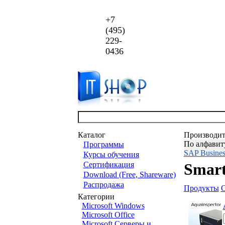
+7
(495)
229-
0436
Каталог
Производит
По алфавит
Программы
SAP Busines
Курсы обучения
Сертификация
Smart
Download (Free, Shareware)
Распродажа
Продукты
Категории
Microsoft Windows
Microsoft Office
Microsoft Серверы и