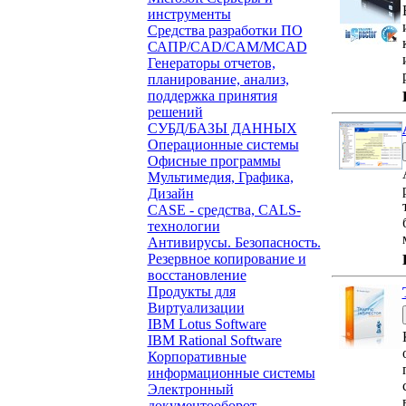
инструменты
Средства разработки ПО
САПР/CAD/CAM/MCAD
Генераторы отчетов,
планирование, анализ,
поддержка принятия
решений
СУБД/БАЗЫ ДАННЫХ
Операционные системы
Офисные программы
Мультимедия, Графика,
Дизайн
CASE - средства, CALS-
технологии
Антивирусы. Безопасность.
Резервное копирование и
восстановление
Продукты для
Виртуализации
IBM Lotus Software
IBM Rational Software
Корпоративные
информационные системы
Электронный
документооборот