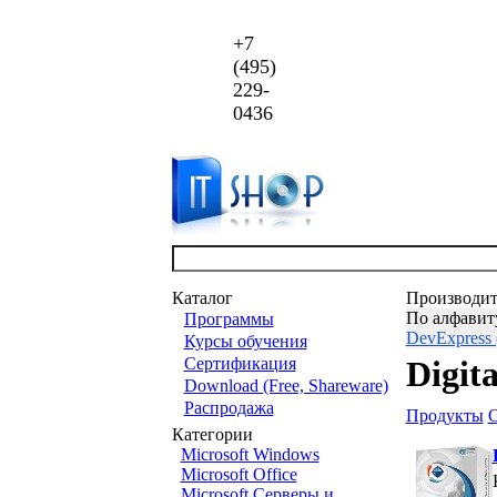
+7
(495)
229-
0436
Каталог
Производит
По алфавит
Программы
DevExpress (
Курсы обучения
Сертификация
Digita
Download (Free, Shareware)
Распродажа
Продукты
Категории
Microsoft Windows
Microsoft Office
Microsoft Серверы и