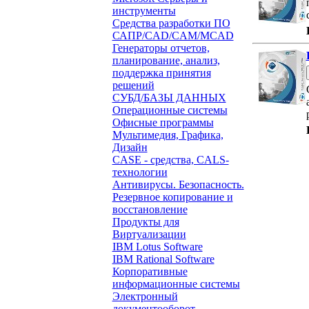
инструменты
Средства разработки ПО
САПР/CAD/CAM/MCAD
Генераторы отчетов,
планирование, анализ,
поддержка принятия
решений
СУБД/БАЗЫ ДАННЫХ
Операционные системы
Офисные программы
Мультимедия, Графика,
Дизайн
CASE - средства, CALS-
технологии
Антивирусы. Безопасность.
Резервное копирование и
восстановление
Продукты для
Виртуализации
IBM Lotus Software
IBM Rational Software
Корпоративные
информационные системы
Электронный
документооборот