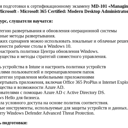
ля подготовки к сертификационному экзамену
MD-101 «Managin
icrosoft - Microsoft 365 Certified: Modern Desktop Administrator
рс, слушатели научатся:
атегию развертывания и обновления операционной системы
ные методы развертывания.
аких сценариев можно использовать локальные и облачные реше
ренести рабочие столы в Windows 10.
настроить политики Центра обновления Windows.
щества и методы стратегий совместного управления.
 устройства в Intune и настроить политики устройств
лями пользователей и перенаправлением папок
ратегии управления мобильными приложениями
ертывать приложения, включая Office 365 ProPlus и Internet Explo
ества и возможности Azure AD.
ователями с помощью Azure AD с Active Directory DS.
s Hello для бизнеса.
ла условного доступа на основе политик соответствия.
ые инструменты, используемые для защиты устройств и данных.
ту Windows Defender Advanced Threat Protection.
 подготовки: