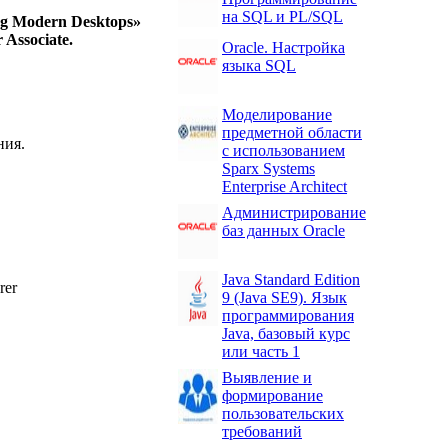
на SQL и PL/SQL
g Modern Desktops»
 Associate.
Oracle. Настройка
языка SQL
Моделирование
предметной области
ния.
с использованием
Sparx Systems
Enterprise Architect
Администрирование
баз данных Oracle
Java Standard Edition
rer
9 (Java SE9). Язык
программирования
Java, базовый курс
или часть 1
Выявление и
формирование
пользовательских
требований