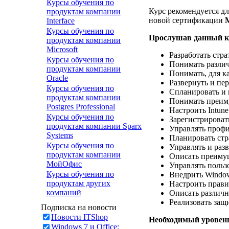
Курсы обучения по
Курс рекомендуется д
продуктам компании
новой сертификации
M
Interface
Курсы обучения по
Прослушав данный ку
продуктам компании
Microsoft
Разработать стр
Курсы обучения по
Понимать различ
продуктам компании
Понимать, для к
Oracle
Развернуть и пе
Курсы обучения по
Спланировать и 
продуктам компании
Понимать преиму
Postgres Professional
Настроить Intune
Курсы обучения по
Зарегистрировать
продуктам компании Sparx
Управлять профи
Systems
Планировать ст
Курсы обучения по
Управлять и разв
продуктам компании
Описать преимущ
МойОфис
Управлять польз
Курсы обучения по
Внедрить Window
продуктам других
Настроить прави
компаний
Описать различн
Реализовать защи
Подписка на новости
Новости ITShop
Необходимый уровень
Windows 7 и Office: