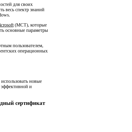
остей для своих
ть весь спектр знаний
dows.
rosoft
(MCT), которые
ять основные параметры
отным пользователем,
иентских операционных
и использовать новые
е эффективной и
одный сертификат