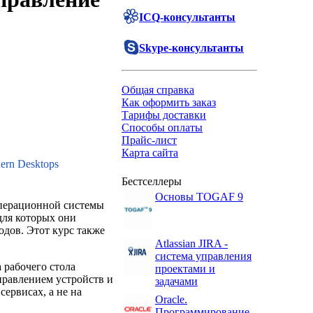
ICQ-консультанты
Skype-консультанты
Общая справка
Как оформить заказ
Тарифы доставки
Способы оплаты
Прайс-лист
Карта сайта
rn Desktops
Бестселлеры
Основы TOGAF 9
операционной системы
для которых они
одов. Этот курс также
Atlassian JIRA -
система управления
 рабочего стола
проектами и
управлением устройств и
задачами
ервисах, а не на
Oracle.
Программирование