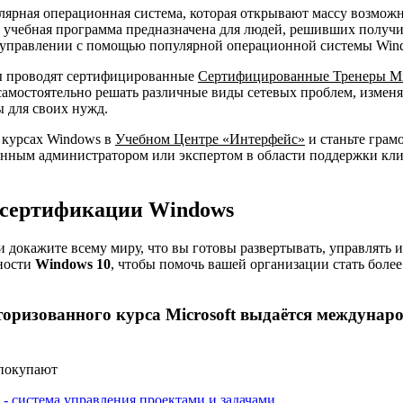
лярная операционная система, которая открывают массу возможн
я учебная программа предназначена для людей, решивших получи
 управлении с помощью популярной операционной системы Win
ы проводят сертифицированные
Сертифицированные Тренеры Mic
 самостоятельно решать различные виды сетевых проблем, измен
 для своих нужд.
 курсах Windows в
Учебном Центре «Интерфейс»
и станьте грам
нным администратором или экспертом в области поддержки кл
 сертификации Windows
 докажите всему миру, что вы готовы развертывать, управлять 
ности
Windows 10
, чтобы помочь вашей организации стать боле
оризованного курса Microsoft выдаётся междунар
 покупают
A - система управления проектами и задачами