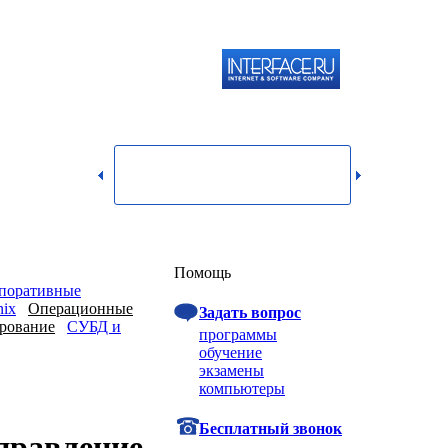
119334,
г.
Москва,
dmin@itshop.ru
ул.
Бардина,
д. 4,
корп. 3
Вход
Помощь
поративные
ix
Операционные
Задать вопрос
рование
СУБД и
программы
обучение
экзамены
компьютеры
Бесплатный звонок
правление