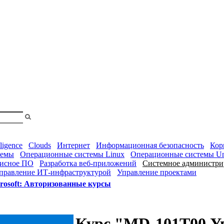
shopa
Вы
смотрели
lligence
Clouds
Интернет
Информационная безопасность
Кор
темы
Операционные системы Linux
Операционные системы Un
исное ПО
Разработка веб-приложений
Системное администри
правление ИТ-инфраструктурой
Управление проектами
rosoft: Авторизованные курсы
Курс "MD-101T00 У