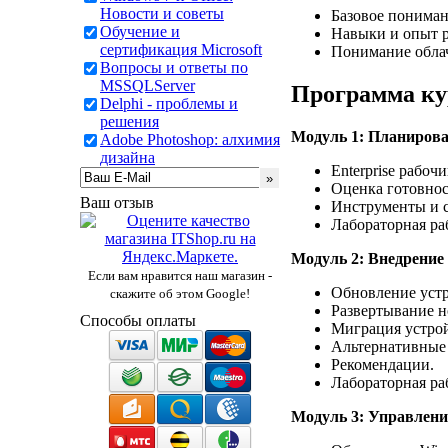
Новости и советы
Базовое пониман
Обучение и
Навыки и опыт р
сертификация Microsoft
Понимание обла
Вопросы и ответы по
MSSQLServer
Программа ку
Delphi - проблемы и
решения
Модуль 1: Планирова
Adobe Photoshop: алхимия
дизайна
Enterprise рабочи
Оценка готовнос
Ваш отзыв
Инструменты и с
Лабораторная ра
Модуль 2: Внедрение
Если вам нравится наш магазин -
Обновление устр
скажите об этом Google!
Развертывание н
Способы оплаты
Миграция устрой
Альтернативные 
Рекомендации.
Лабораторная ра
Модуль 3:
Управлени