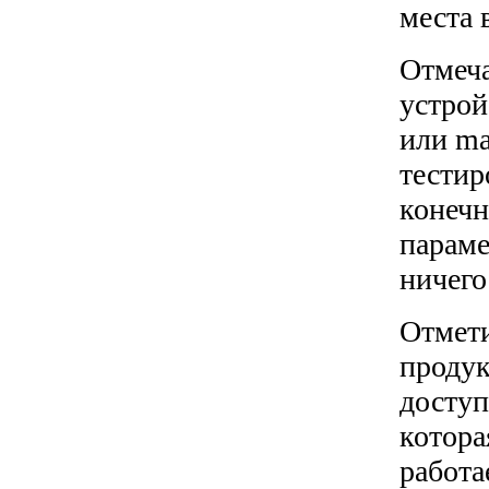
места 
Отмеча
устрой
или ma
тестир
конечн
параме
ничего
Отмети
продук
доступ
котора
работа