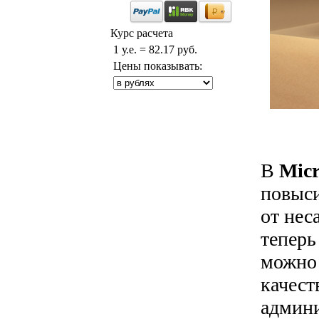
Курс расчета
1 у.е. = 82.17 руб.
Цены показывать:
В
Micr
повыси
от нес
теперь
можно 
качест
админи