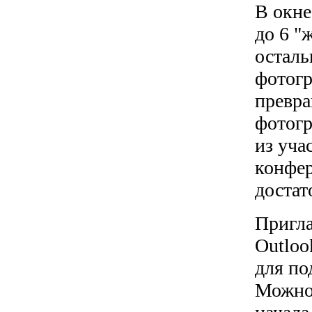
В окне
до 6 "
осталь
фотогр
превра
фотогр
из уча
конфер
достат
Пригла
Outloo
для по
Можно 