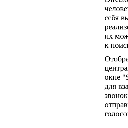
челове
себя в
реализ
их мож
к поис
Отобра
центра
окне "
для вз
звонок
отправ
голосо