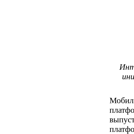
Инт
ини
Мобиль
платфо
выпуст
платфо