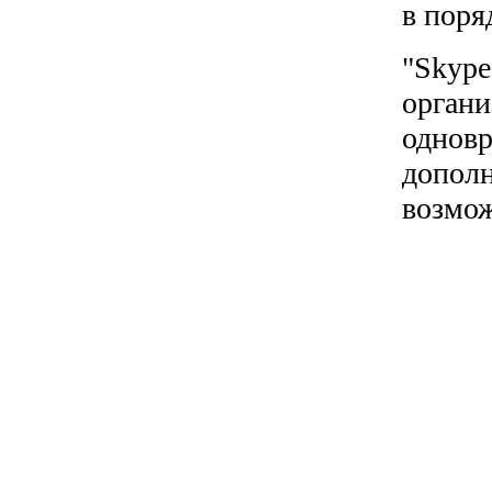
в поря
"Skype
органи
одновр
дополн
возмож