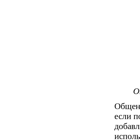
О
Общени
если п
добавл
исполь