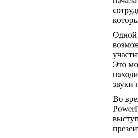
начала
сотруд
которы
Одной 
возмож
участн
Это мо
находи
звуки 
Во вре
PowerP
выступ
презен