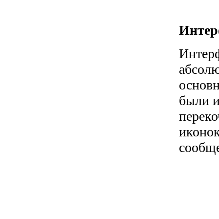
Интер
Интерф
абсолю
основн
были и
переко
иконок
сообще