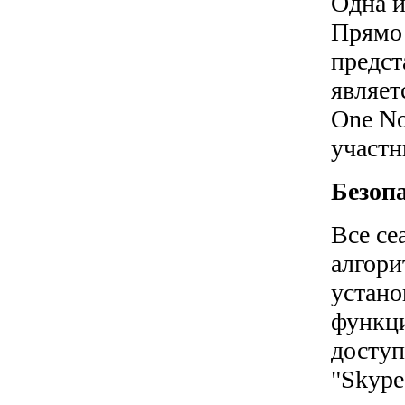
Одна и
Прямо 
предст
являет
One No
участн
Безоп
Все се
алгори
устано
функци
доступ
"Skype