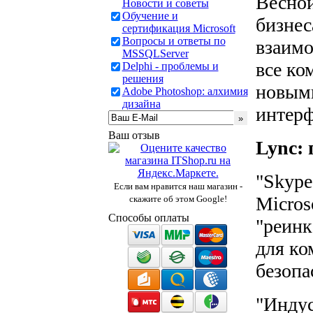
Весной
Новости и советы
Обучение и
бизнес
сертификация Microsoft
Вопросы и ответы по
взаимо
MSSQLServer
все ко
Delphi - проблемы и
решения
новыми
Adobe Photoshop: алхимия
дизайна
интерф
Ваш отзыв
Lync: 
"Skype
Если вам нравится наш магазин -
Micros
скажите об этом Google!
Способы оплаты
"реинк
для ко
безопа
"Индус