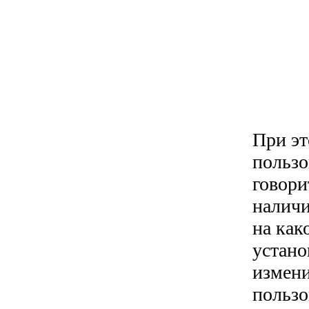
При эт
пользо
говори
наличи
на как
устано
измени
пользо