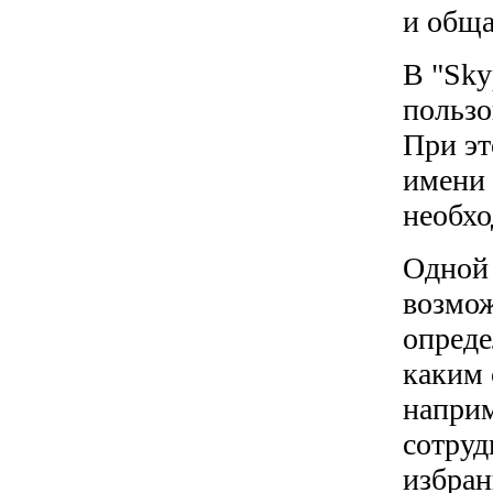
и обща
В "Sky
пользо
При эт
имени 
необхо
Одной 
возмож
опреде
каким 
наприм
сотруд
избран