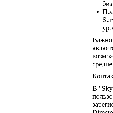
биз
Под
Ser
уро
Важно 
являет
возмож
средне
Контак
В "Sky
пользо
зареги
Direct