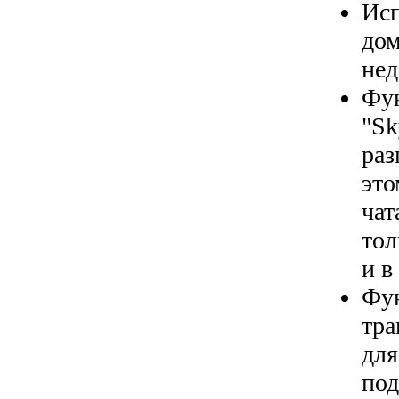
Исп
дом
нед
Фун
"Sk
раз
это
чат
тол
и в
Фун
тра
для
под