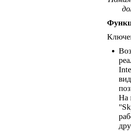
до
Функц
Ключе
Воз
реа
Int
вид
поз
На 
"Sk
раб
дру