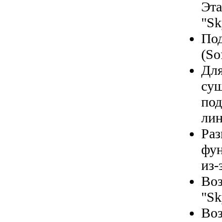
Эта
"Sk
Под
(So
Для
сущ
под
лин
Раз
фун
из-
Воз
"Sk
Воз