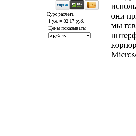
исполь
они пр
Курс расчета
1 у.е. = 82.17 руб.
мы гов
Цены показывать:
интерф
корпор
Microso