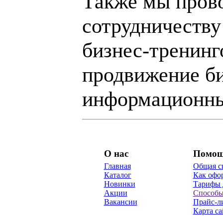
Также мы пров
сотрудничеству
бизнес-тренинг
продвижение би
информационны
О нас
Помо
Главная
Общая с
Каталог
Как офор
Новинки
Тарифы 
Акции
Способы
Вакансии
Прайс-л
Карта са