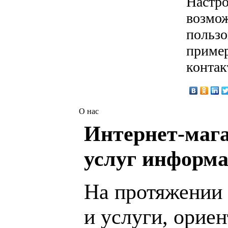
Настро
возмож
пользо
пример
контак
О нас
Интернет-мага
услуг информа
На протяжении 
и услуги, орие