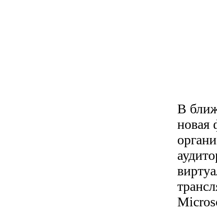
В ближ
новая 
органи
аудито
виртуа
трансл
Micros