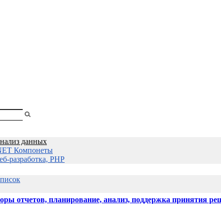
shopa
нализ данных
NET Компонеты
еб-разработка, PHP
список
оры отчетов, планирование, анализ, поддержка принятия ре