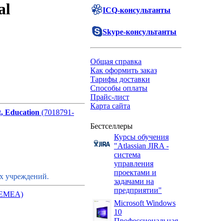
al
ICQ-консультанты
Skype-консультанты
Общая справка
Как оформить заказ
Тарифы доставки
Способы оплаты
Прайс-лист
Карта сайта
, Education
(7018791-
Бестселлеры
Курсы обучения
"Atlassian JIRA -
система
управления
проектами и
их учреждений.
задачами на
предприятии"
-EMEA)
Microsoft Windows
10
Профессиональная