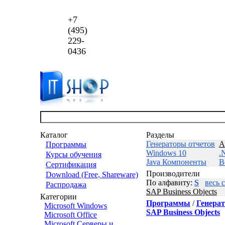
+7
(495)
229-
0436
Каталог
Разделы
Генераторы отчетов
А
Программы
Windows 10
.
Курсы обучения
Java Компоненты
В
Сертификация
Производители
Download (Free, Shareware)
По алфавиту:
S
весь 
Распродажа
SAP Business Objects
Категории
Программы
/
Генерат
Microsoft Windows
SAP Business Objects
Microsoft Office
Microsoft Серверы и