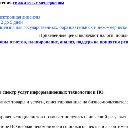
етения
свяжитесь с менеджером
ектронная лицензия
 2 до 5 дней
цензия для государственных, образовательных и некоммерческ
Приведенные цены включают налоги, пошл
оры отчетов, планирование, анализ, поддержка принятия ре
й спектр услуг информационных технологий и ПО.
агает товары и услуги, ориентированные на бизнес-пользоват
овень специалистов позволяет получить наивысший результат 
нное ПО выбрав необходимое из широкого спектра и ассортиме