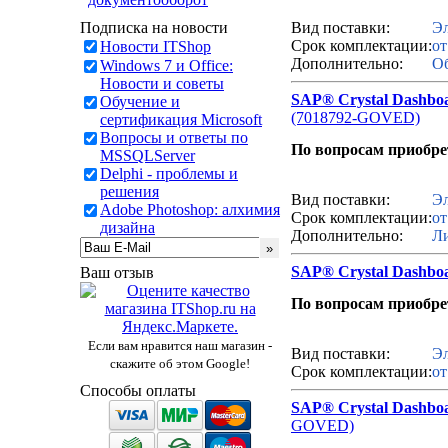
Звонок с сайта
Подписка на новости
Вид поставки:
Эл
Срок комплектации:
от
Новости ITShop
Дополнительно:
Об
Windows 7 и Office:
Новости и советы
SAP® Crystal Dashboa
Обучение и
(7018792-GOVED)
сертификация Microsoft
Вопросы и ответы по
По вопросам приобр
MSSQLServer
Delphi - проблемы и
Звонок с сайта
решения
Вид поставки:
Эл
Adobe Photoshop: алхимия
Срок комплектации:
от
дизайна
Дополнительно:
Ли
SAP® Crystal Dashbo
Ваш отзыв
По вопросам приобр
Звонок с сайта
Если вам нравится наш магазин -
Вид поставки:
Эл
скажите об этом Google!
Срок комплектации:
от
Способы оплаты
SAP® Crystal Dashboa
GOVED)