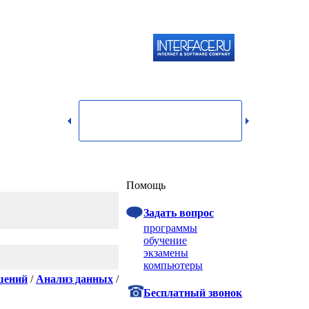
119334,
г.
Москва,
dmin@itshop.ru
ул.
Бардина,
д. 4,
корп. 3
Вход
Помощь
Задать вопрос
программы
обучение
экзамены
компьютеры
шений
/
Анализ данных
/
Бесплатный звонок