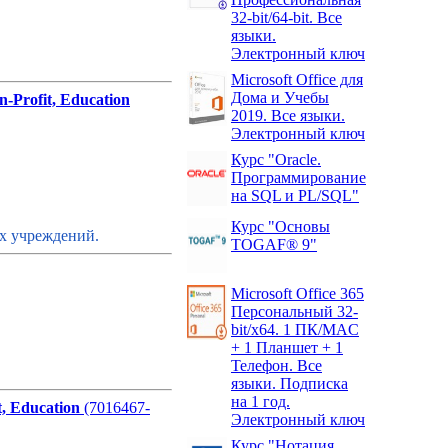
32-bit/64-bit. Все
языки.
Электронный ключ
Microsoft Office для
Дома и Учебы
Profit, Education
2019. Все языки.
Электронный ключ
Курс "Oracle.
Программирование
на SQL и PL/SQL"
Курс "Основы
их учреждений.
TOGAF® 9"
Microsoft Office 365
Персональный 32-
bit/x64. 1 ПК/MAC
+ 1 Планшет + 1
Телефон. Все
языки. Подписка
на 1 год.
, Education
(7016467-
Электронный ключ
Курс "Нотация