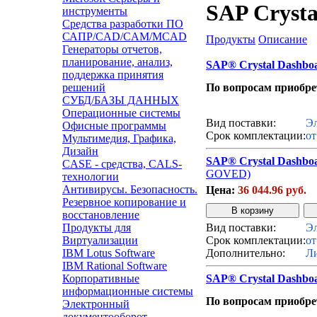
SAP Crysta
инструменты
Средства разработки ПО
САПР/CAD/CAM/MCAD
Продукты
Описание
Генераторы отчетов,
планирование, анализ,
SAP® Crystal Dashbo
поддержка принятия
решений
По вопросам приобр
СУБД/БАЗЫ ДАННЫХ
Звонок с сайта
Операционные системы
Вид поставки:
Эл
Офисные программы
Срок комплектации:
от
Мультимедия, Графика,
Дизайн
SAP® Crystal Dashboa
CASE - средства, CALS-
GOVED)
технологии
Антивирусы. Безопасность.
Цена:
36 044.96 руб.
Резервное копирование и
восстановление
Продукты для
Вид поставки:
Эл
Виртуализации
Срок комплектации:
от
IBM Lotus Software
Дополнительно:
Ли
IBM Rational Software
Корпоративные
SAP® Crystal Dashbo
информационные системы
По вопросам приобр
Электронный
документооборот