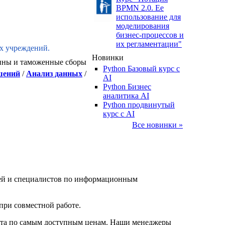
BPMN 2.0. Ее
использование для
моделирования
бизнес-процессов и
их регламентации"
их учреждений.
Новинки
ины и таможенные сборы
Python Базовый курс c
шений
/
Анализ данных
/
AI
Python Бизнес
аналитика AI
Python продвинутый
курс с AI
Все новинки »
елей и специалистов по информационным
при совместной работе.
нта по самым доступным ценам. Наши менеджеры