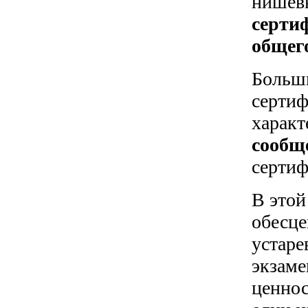
нишевы
серти
общег
Больши
сертиф
харак
сообщ
сертиф
В этой
обесце
устаре
экзаме
ценнос