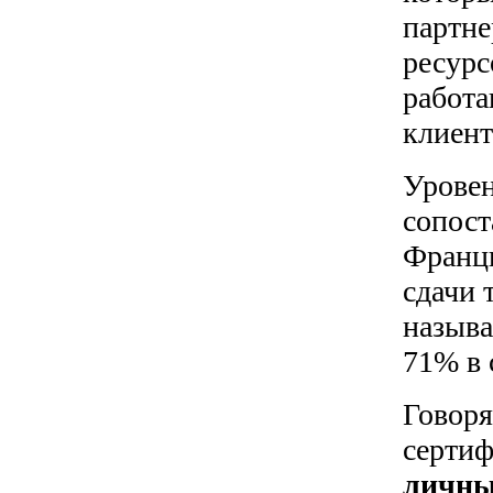
партне
ресурс
работа
клиент
Уровен
сопост
Франци
сдачи 
назыв
71% в 
Говоря
сертиф
личны