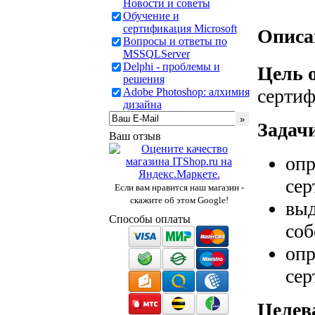
Новости и советы
Обучение и
сертификация Microsoft
Описа
Вопросы и ответы по
MSSQLServer
Delphi - проблемы и
Цель 
решения
сертиф
Adobe Photoshop: алхимия
дизайна
Задачи
Ваш отзыв
опр
сер
Если вам нравится наш магазин -
скажите об этом Google!
выд
Способы оплаты
соб
опр
сер
Целев