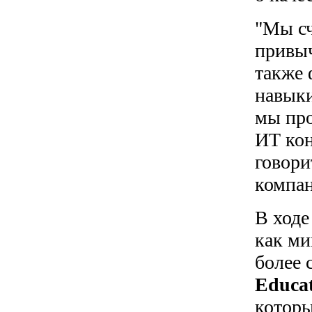
"Мы сч
привыч
также
навыки
мы про
ИТ кон
говори
компан
В ходе
как ми
более 
Educat
которы