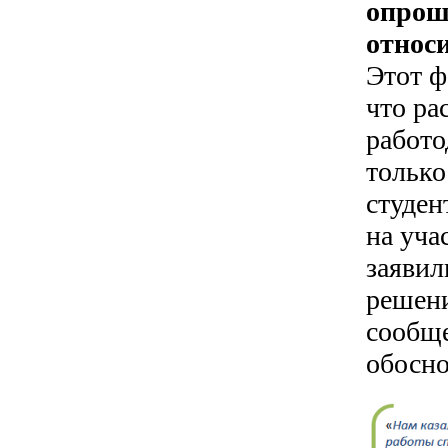
опрош
относ
Этот ф
что ра
работо
только
студен
на уча
заявил
решени
сообще
обосно