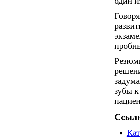
один и
Говоря
развит
экзам
пробны
Резюми
решени
задума
зубы к
пациен
Ссылк
Кат