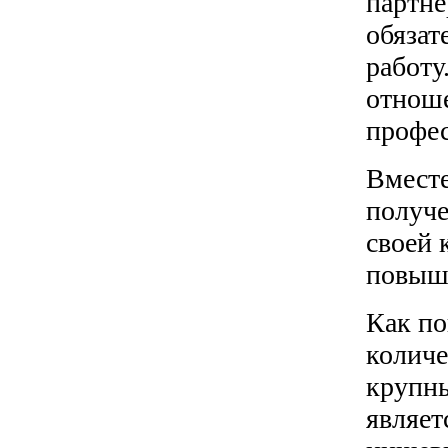
партне
обязат
работу
отноше
профес
Вместе
получе
своей 
повыше
Как по
количе
крупны
являет