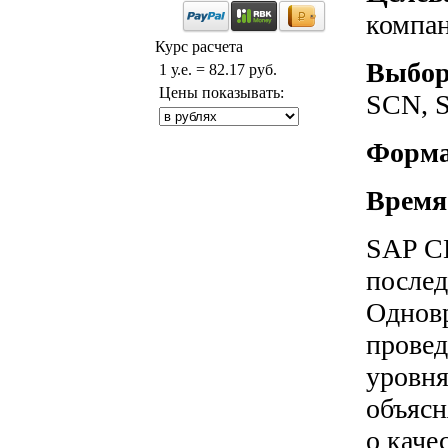
компан
Курс расчета
Выбор
1 у.е. = 82.17 руб.
Цены показывать:
SCN, S
Форма
Время
SAP СН
послед
Одновр
провед
уровня
объясн
о каче