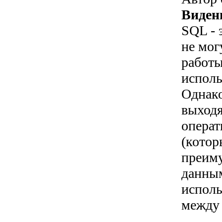
Виден
SQL - 
не мог
работы
исполь
Однако
выходя
операт
(котор
преим
данным
исполь
между 