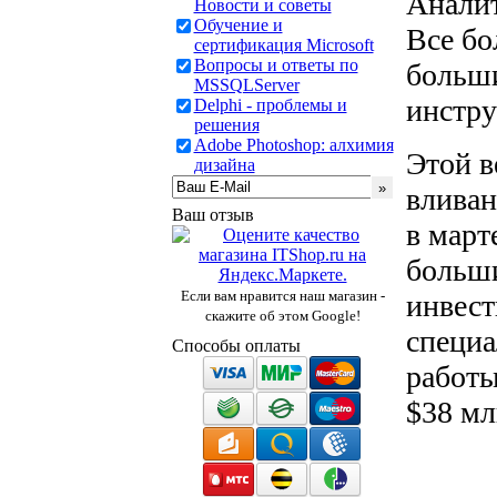
Аналит
Новости и советы
Обучение и
Все бо
сертификация Microsoft
Вопросы и ответы по
больши
MSSQLServer
инстру
Delphi - проблемы и
решения
Adobe Photoshop: алхимия
Этой в
дизайна
вливан
Ваш отзыв
в март
больши
Если вам нравится наш магазин -
инвест
скажите об этом Google!
специа
Способы оплаты
работы
$38 мл