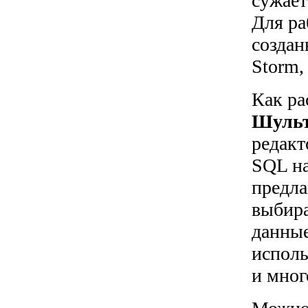
сужает
Для ра
создан
Storm,
Как ра
Шуль
редакт
SQL на
предла
выбира
данные
исполь
и мног