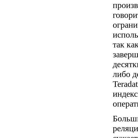
произв
говори
ограни
исполь
так ка
заверш
десятк
либо д
Terada
индекс
операт
Больши
реляци