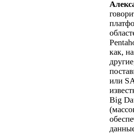
Алекс
говори
платфо
област
Pentah
как, н
другие
постав
или SA
извест
Big Da
(массо
обеспе
данные