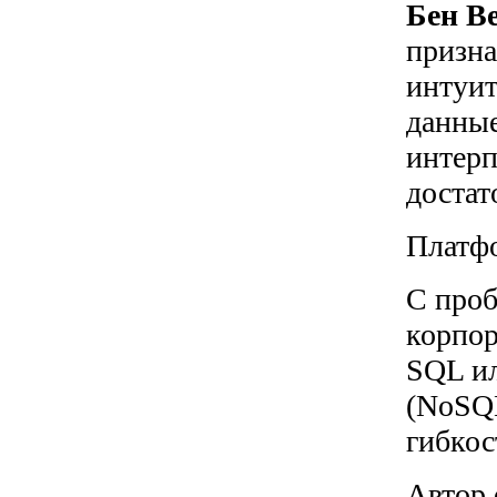
Бен В
призна
интуит
данные
интерп
достат
Платф
С проб
корпор
SQL ил
(NoSQL
гибкос
Автор