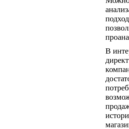
Можно 
анализ
подход
позвол
проана
В инте
директ
компан
достат
потреб
возмож
продаж
истори
магази