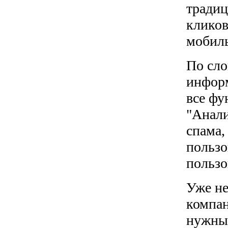
тради
кликов
мобиль
По сл
информ
все фу
"Анали
спама,
пользо
пользо
Уже не
компан
нужны 