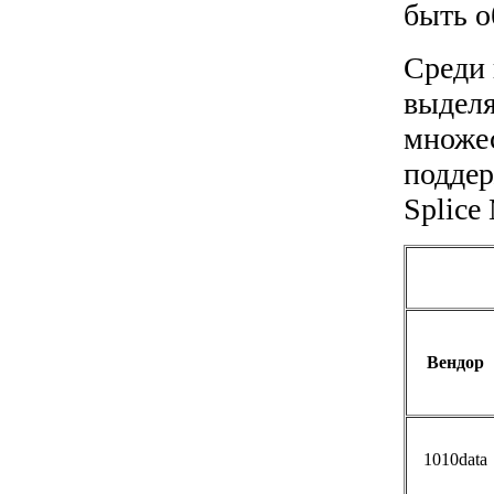
быть о
Среди 
выделя
множе
подде
Splice
Вендор
1010data