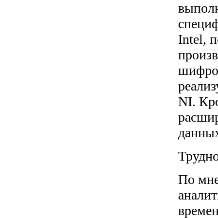
выполн
специф
Intel,
произв
шифров
реализ
NI. Кр
расшир
данных
Трудно
По мне
аналит
времен