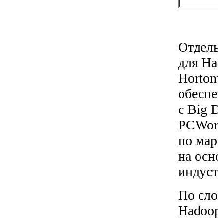
Отдель
для Ha
Horton
обеспе
с Big 
PCWor
по мар
на осн
индуст
По сло
Hadoop