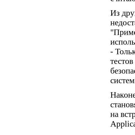
Из дру
недост
"Приме
исполь
- Толь
тестов
безопа
систем
Наконе
станов
на вст
Applic