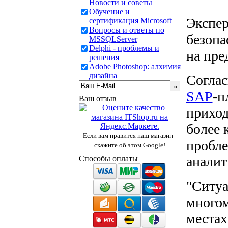
Новости и советы
Обучение и
Экспер
сертификация Microsoft
Вопросы и ответы по
безопа
MSSQLServer
Delphi - проблемы и
на пре
решения
Adobe Photoshop: алхимия
дизайна
Соглас
SAP
-п
Ваш отзыв
приход
более 
Если вам нравится наш магазин -
пробле
скажите об этом Google!
аналит
Способы оплаты
"Ситуа
многом
местах