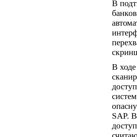
В подт
банков
автома
интерф
перехв
скринш
В ходе
сканир
доступ
систем
опасну
SAP. В
доступ
считаю