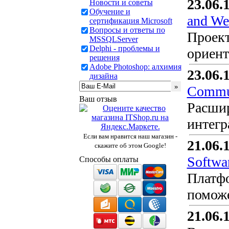
23.06.
Новости и советы
Обучение и
and We
сертификация Microsoft
Вопросы и ответы по
Проект
MSSQLServer
Delphi - проблемы и
ориент
решения
Adobe Photoshop: алхимия
23.06.
дизайна
Commun
Ваш отзыв
Расшир
интегр
Если вам нравится наш магазин -
21.06.
скажите об этом Google!
Softwa
Способы оплаты
Платфо
поможе
21.06.