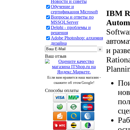
Новости и советы
Обучение и
IBM Ra
сертификация Microsoft
Вопросы и ответы по
Automa
MSSQLServer
Delphi - проблемы и
Softwa
решения
Adobe Photoshop: алхимия
автома
дизайна
и разв
Ваш отзыв
Ration
Planni
Если вам нравится наш магазин -
Пои
скажите об этом Google!
нов
Способы оплаты
пол
сце
Раб
осн