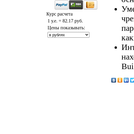
Уме
Курс расчета
чре
1 у.е. = 82.17 руб.
пар
Цены показывать:
как
Инт
нах
Bui