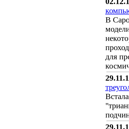
02.12.
компь
В Саро
модели
некото
проход
для пр
космич
29.11.
треуго
Встала
"триан
подчин
29.11.