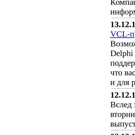
Компан
информ
13.12.
VCL-п
Возмож
Delphi
поддер
что ва
и для 
12.12.
Вслед 
вторни
выпуст