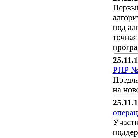
Первый
алгори
под ал
точная
прогр
25.11.
PHP № 
Предла
на нов
25.11.
операц
Участн
поддер