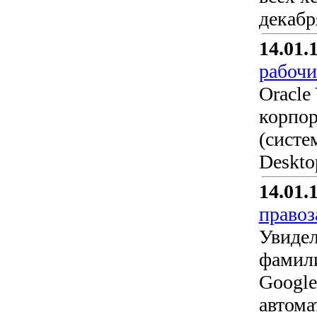
декабр
14.01.
рабочи
Oracle 
корпор
(систе
Deskto
14.01.
правоз
Увидел
фамили
Google
автома