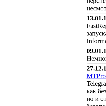
перспе
несмот
13.01.
FastRe
запуск
Informa
09.01.
Немног
27.12.
MTPro
Telegr
как бе
но и о