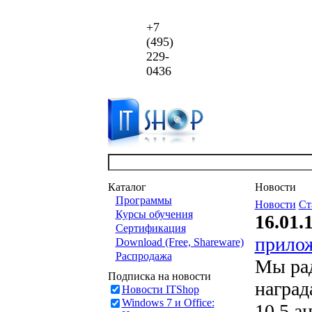
+7
(495)
229-
0436
Каталог
Новости
Программы
Новости
Ст
Курсы обучения
16.01.
Сертификация
прило
Download (Free, Shareware)
Распродажа
Мы рад
Подписка на новости
наград
Новости ITShop
Windows 7 и Office:
10.5 а