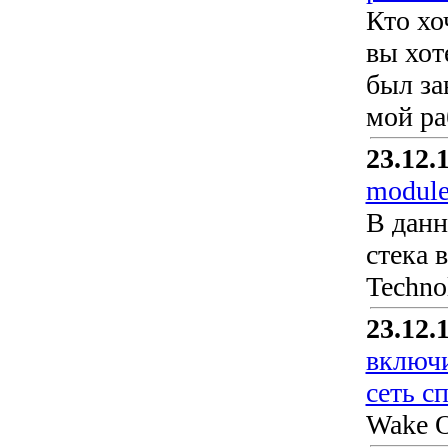
Кто хо
вы хот
был за
мой ра
23.12.
module
В данн
стека 
Techno
23.12.
включи
сеть с
Wake O