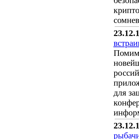
безопа
крипто
сомнев
23.12.
встраи
Помимо
новейш
россий
прилож
для за
конфер
информ
23.12.
рыбачи