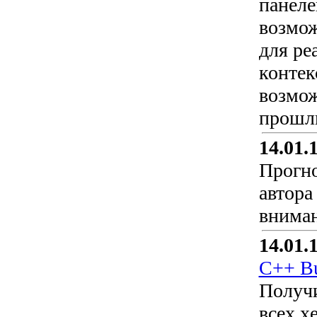
панеле
возмож
для ре
контек
возмож
прошлы
14.01.
Прогно
автора
вниман
14.01.
C++ Bu
Получи
всех x