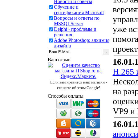
Новости и советы
Обучение и
версия
сертификация Microsoft
управл
Вопросы и ответы по
MSSQLServer
уже вс
Delphi - проблемы и
решения
помога
Adobe Photoshop: алхимия
дизайна
проект
Ваш отзыв
16.01.
H.265 
Нескол
Если вам нравится наш магазин -
скажите об этом Google!
на раз
Способы оплаты
оценк
VP9 и
16.01.
анонси