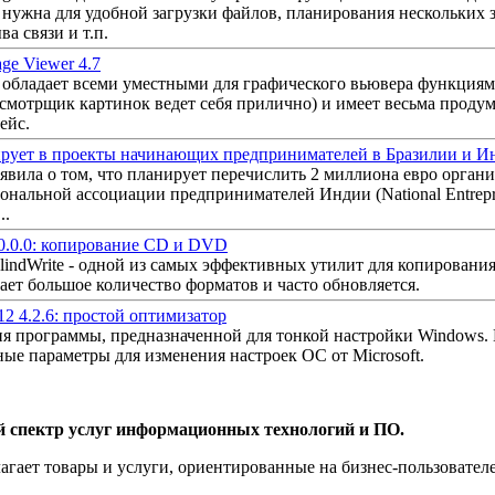
нужна для удобной загрузки файлов, планирования нескольких з
ва связи и т.п.
age Viewer 4.7
r обладает всеми уместными для графического вьювера функциям
смотрщик картинок ведет себя прилично) и имеет весьма прод
ейс.
рует в проекты начинающих предпринимателей в Бразилии и И
ила о том, что планирует перечислить 2 миллиона евро организ
иональной ассоциации предпринимателей Индии (National Entrep
..
7.0.0.0: копирование CD и DVD
indWrite - одной из самых эффективных утилит для копирования
ет большое количество форматов и часто обновляется.
12 4.2.6: простой оптимизатор
я программы, предназначенной для тонкой настройки Windows.
ые параметры для изменения настроек ОС от Microsoft.
й спектр услуг информационных технологий и ПО.
агает товары и услуги, ориентированные на бизнес-пользоват