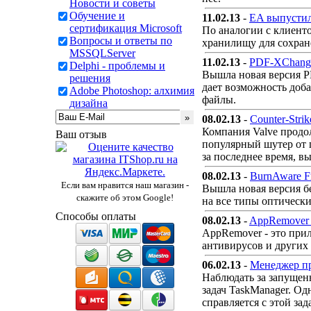
Новости и советы
Обучение и
11.02.13
-
EA выпустила
сертификация Microsoft
По аналогии с клиенто
Вопросы и ответы по
хранилищу для сохране
MSSQLServer
11.02.13
-
PDF-XChange
Delphi - проблемы и
Вышла новая версия P
решения
дает возможность доб
Adobe Photoshop: алхимия
файлы.
дизайна
08.02.13
-
Counter-Stri
Компания Valve продол
Ваш отзыв
популярный шутер от п
за последнее время, вы
08.02.13
-
BurnAware Fr
Если вам нравится наш магазин -
Вышла новая версия б
скажите об этом Google!
на все типы оптически
Способы оплаты
08.02.13
-
AppRemover 
AppRemover - это при
антивирусов и других 
06.02.13
-
Менеджер про
Наблюдать за запущен
задач TaskManager. Од
справляется с этой з