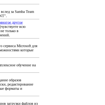
 вслед за Samba Team
NT".
 многое другое
(чувствуете всю
не только в
рений.
о сервиса Microsoft для
зможностями которые
мплексное обучение на
дание образов
иски, редактирование
ные форматы и
ров загрузки файлов из