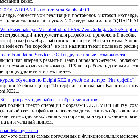
ьзовании kexec.
2.0 QUADRANT - по пятам за Samba 4.0.1
hange, совместимой реализации протоколов Microsoft Exchange,
во "целочисленным" выпуском 2.0 с кодовым именем "QUADRA
eb Essentials для Visual Studio: LESS, Zen Coding, CoffeeScript и
ине потрясающий инструмент для разработки приложений вообще 
ой фразы?) и web-разработки в частности. Но сила Visual Studio 
 в ней есть "из коробки", но и в наличии тысяч полезных расши
eam Foundation Services с Git и другие новые возможности
ьшой шаг вперед в развитии Team Foundation Services - облачног
дние несколько месяцев команда TFS вела работу над новыми во
е проще, удобнее и эффективнее.
 курсов обучения по Delphi XE2 в учебном центре "Интерфейс"
hop.ru и Учебный центр "Интерфейс" приглашает Вас пройти ко
phi XE2...
ISO. Программа для работы с образами дисков.
ет полный спектр операций с образами CD, DVD и Blu-ray: соз
здание образов из файлов на жестком диске, запись образов на д
звлечение отдельных файлов из образов, конвертирование в раз
 на виртуальный привод.
nload Manager 6.15
ager - это один из самых популярных и функциональных менедже