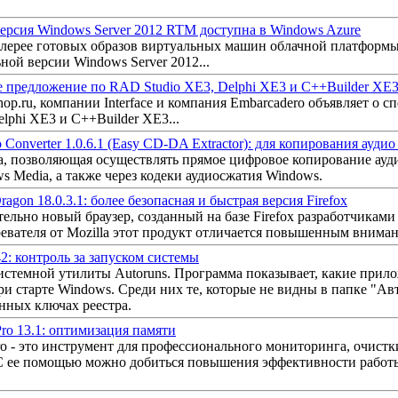
ерсия Windows Server 2012 RTM доступна в Windows Azure
алерее готовых образов виртуальных машин облачной платформ
ной версии Windows Server 2012...
 предложение по RAD Studio XE3, Delphi XE3 и C++Builder XE
op.ru, компании Interface и компания Embarcadero объявляет о
lphi XE3 и C++Builder XE3...
Converter 1.0.6.1 (Easy CD-DA Extractor): для копирования ауди
, позволяющая осуществлять прямое цифровое копирование ауди
 Media, а также через кодеки аудиосжатия Windows.
agon 18.0.3.1: более безопасная и быстрая версия Firefox
ительно новый браузер, созданный на базе Firefox разработчика
евателя от Mozilla этот продукт отличается повышенным вниман
42: контроль за запуском системы
истемной утилиты Autoruns. Программа показывает, какие прило
и старте Windows. Среди них те, которые не видны в папке "Авт
нных ключах реестра.
ro 13.1: оптимизация памяти
o - это инструмент для профессионального мониторинга, очист
С ее помощью можно добиться повышения эффективности работ