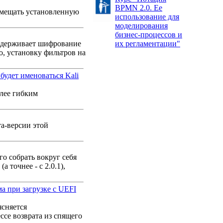
BPMN 2.0. Ее
омещать установленную
использование для
моделирования
бизнес-процессов и
оддерживает шифрование
их регламентации"
, установку фильтров на
будет именоваться Kali
олее гибким
та-версии этой
го собрать вокруг себя
точнее - с 2.0.1),
а при загрузке с UEFI
ясняется
ссе возврата из спящего