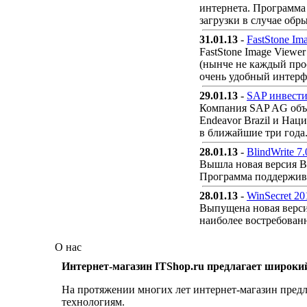
интернета. Программа 
загрузки в случае обры
31.01.13
-
FastStone Im
FastStone Image Viewe
(нынче не каждый про
очень удобный интерф
29.01.13
-
SAP инвести
Компания SAP AG объяв
Endeavor Brazil и Нац
в ближайшие три года.
28.01.13
-
BlindWrite 
Вышла новая версия Bl
Программа поддержива
28.01.13
-
WinSecret 20
Выпущена новая верси
наиболее востребованн
О нас
Интернет-магазин ITShop.ru предлагает широки
На протяжении многих лет интернет-магазин предл
технологиям.