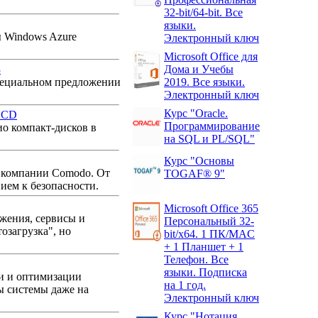
32-bit/64-bit. Все
языки.
ы Windows Azure
Электронный ключ
Microsoft Office для
3
Дома и Учебы
 cпециальном предложении
2019. Все языки.
Электронный ключ
Курс "Oracle.
о CD
Программирование
о компакт-дисков в
на SQL и PL/SQL"
Курс "Основы
ми компании Comodo. От
TOGAF® 9"
ием к безопасности.
Microsoft Office 365
жения, сервисы и
Персональный 32-
озагрузка", но
bit/x64. 1 ПК/MAC
+ 1 Планшет + 1
Телефон. Все
языки. Подписка
ки и оптимизации
на 1 год.
ы системы даже на
Электронный ключ
Курс "Нотация