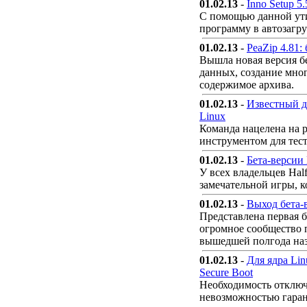
01.02.13
-
Inno Setup 5
С помощью данной ути
программу в автозагруз
01.02.13
-
PeaZip 4.81:
Вышла новая версия б
данных, создание мно
содержимое архива.
01.02.13
-
Известный д
Linux
Команда нацелена на 
инструментом для тест
01.02.13
-
Бета-версии 
У всех владельцев Hal
замечательной игры, к
01.02.13
-
Выход бета-в
Представлена первая б
огромное сообщество п
вышедшей полгода наза
01.02.13
-
Для ядра Li
Secure Boot
Необходимость отключ
невозможностью гарант