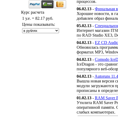
процессов.
06.02.13
-
Финальная в
Курс расчета
Хорошие новости, в г
1 у.е. = 82.17 руб.
добавлен образ финаль
Цены показывать:
05.02.13
-
Специальное
Интернет магазин ITSh
по RAD Studio XE3, De
04.02.13
-
EZ CD Audio 
Обновилась программа
форматах MP3, Windows
04.02.13
-
Comodo IceDr
IceDragon - это сравн
популярного веб-обозр
04.02.13
-
Autoruns 11.
Вышла новая версия с
модули загружаются пр
прописаны в определе
01.02.13
-
RAM Saver P
Утилита RAM Saver Pr
оперативной памяти. 
слабых компьютерах.