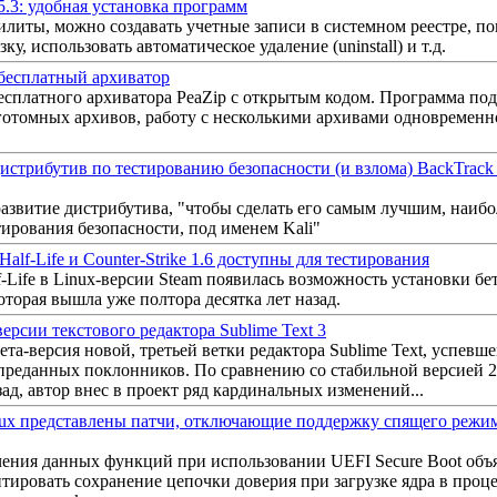
.5.3: удобная установка программ
литы, можно создавать учетные записи в системном реестре, п
ку, использовать автоматическое удаление (uninstall) и т.д.
 бесплатный архиватор
есплатного архиватора PeaZip с открытым кодом. Программа п
готомных архивов, работу с несколькими архивами одновременно
истрибутив по тестированию безопасности (и взлома) BackTrack 
развитие дистрибутива, "чтобы сделать его самым лучшим, наиб
ирования безопасности, под именем Kali"
Half-Life и Counter-Strike 1.6 доступны для тестирования
f-Life в Linux-версии Steam появилась возможность установки бе
оторая вышла уже полтора десятка лет назад.
ерсии текстового редактора Sublime Text 3
ета-версия новой, третьей ветки редактора Sublime Text, успевше
реданных поклонников. По сравнению со стабильной версией 2 (а 
д, автор внес в проект ряд кардинальных изменений...
nux представлены патчи, отключающие поддержку спящего режим
ения данных функций при использовании UEFI Secure Boot объ
ировать сохранение цепочки доверия при загрузке ядра в проце