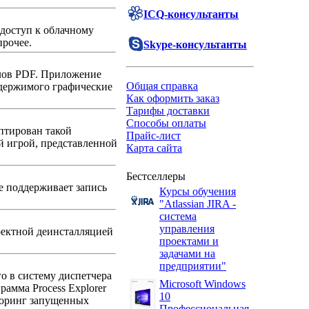
ICQ-консультанты
 доступ к облачному
прочее.
Skype-консультанты
лов PDF. Приложение
Общая справка
одержимого графические
Как оформить заказ
Тарифы доставки
Способы оплаты
аптирован такой
Прайс-лист
ей игрой, представленной
Карта сайта
Бестселлеры
е поддерживает запись
Курсы обучения
"Atlassian JIRA -
система
управления
ректной деинсталляцией
проектами и
задачами на
предприятии"
о в систему диспетчера
Microsoft Windows
рамма Process Explorer
10
иторинг запущенных
Профессиональная