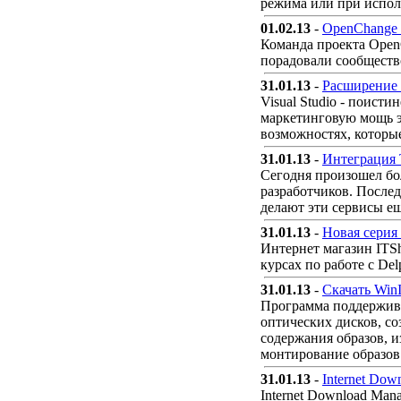
режима или при испол
01.02.13
-
OpenChange 
Команда проекта OpenC
порадовали сообщест
31.01.13
-
Расширение W
Visual Studio - поист
маркетинговую мощь эт
возможностях, которые
31.01.13
-
Интеграция T
Сегодня произошел бол
разработчиков. После
делают эти сервисы ещ
31.01.13
-
Новая серия
Интернет магазин ITS
курсах по работе с Del
31.01.13
-
Скачать Win
Программа поддержива
оптических дисков, со
содержания образов, и
монтирование образов
31.01.13
-
Internet Dow
Internet Download Man