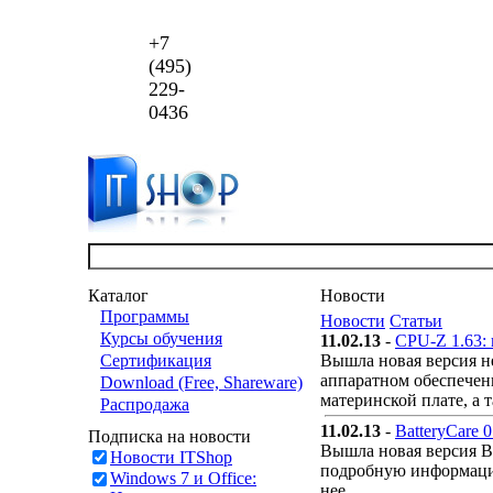
+7
(495)
229-
0436
Каталог
Новости
Программы
Новости
Статьи
Курсы обучения
11.02.13
-
CPU-Z 1.63:
Сертификация
Вышла новая версия н
аппаратном обеспечен
Download (Free, Shareware)
материнской плате, а 
Распродажа
11.02.13
-
BatteryCare 
Подписка на новости
Вышла новая версия B
Новости ITShop
подробную информацию
Windows 7 и Office:
нее.