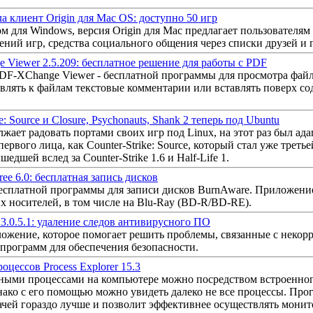
 клиент Origin для Mac OS: доступно 50 игр
м для Windows, версия Origin для Mac предлагает пользователям
ний игр, средства социального общения через списки друзей и 
 Viewer 2.5.209: бесплатное решение для работы с PDF
DF-XChange Viewer - бесплатной программы для просмотра фай
авлять к файлам текстовые комментарии или вставлять поверх с
ke: Source и Closure, Psychonauts, Shank 2 теперь под Ubuntu
жает радовать портами своих игр под Linux, на этот раз был ад
ервого лица, как Counter-Strike: Source, который стал уже треть
шедшей вслед за Counter-Strike 1.6 и Half-Life 1.
ee 6.0: бесплатная запись дисков
есплатной программы для записи дисков BurnAware. Приложени
х носителей, в том числе на Blu-Ray (BD-R/BD-RE).
3.0.5.1: удаление следов антивирусного ПО
ложение, которое помогает решить проблемы, связанные с некор
программ для обеспечения безопасности.
цессов Process Explorer 15.3
ными процессами на компьютере можно посредством встроенног
нако с его помощью можно увидеть далеко не все процессы. Прог
адачей гораздо лучше и позволит эффективнее осуществлять мон