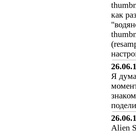
thumbn
как ра
"водян
thumbn
(resam
настро
26.06.
Я дума
момент
знаком
подели
26.06.
Alien 