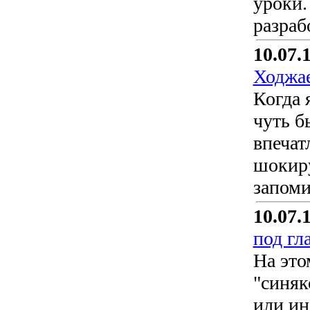
уроки.
разраб
10.07.
Ходжа
Когда 
чуть б
впечат
шокиру
запом
10.07.
под гл
На это
"синяк
или ин