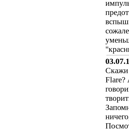
импуль
предот
вспышк
сожале
уменьш
"красн
03.07.
Скажи 
Flare?
говори
творит
Запомн
ничего
Посмот