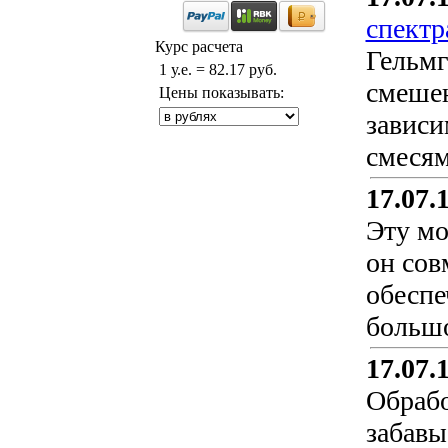
спектр
Курс расчета
Гельмг
1 у.е. = 82.17 руб.
смешен
Цены показывать:
зависи
смесям
17.07.
Эту мо
он сов
обеспе
большо
17.07.
Обрабо
забавы