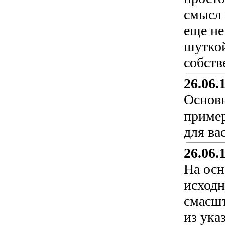
смысл 
еще не
шуткой
собств
26.06.
Основн
пример
для ва
26.06.
На осн
исходн
смасшт
из ука