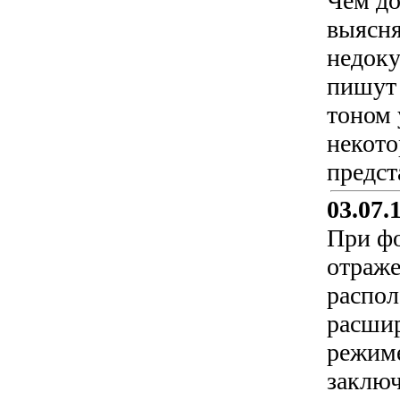
Чем до
выясня
недоку
пишут 
тоном 
некото
предст
03.07.
При фо
отраже
распол
расшир
режиме
заключ