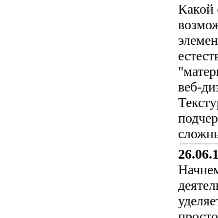
Какой 
возмож
элемен
естест
"матер
веб-ди
Тексту
подчер
сложны
26.06.
Начнем
деятел
уделяе
просто