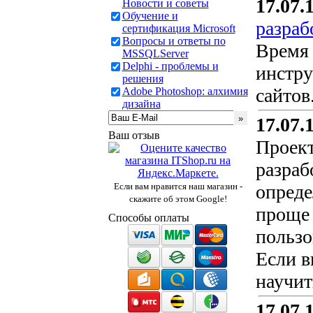
17.07.
Новости и советы
Обучение и
разраб
сертификация Microsoft
Вопросы и ответы по
Время 
MSSQLServer
Delphi - проблемы и
инстру
решения
сайтов
Adobe Photoshop: алхимия
дизайна
17.07.
Ваш отзыв
Проект
разраб
Если вам нравится наш магазин -
опреде
скажите об этом Google!
проще 
Способы оплаты
пользо
Если в
научит
17.07.