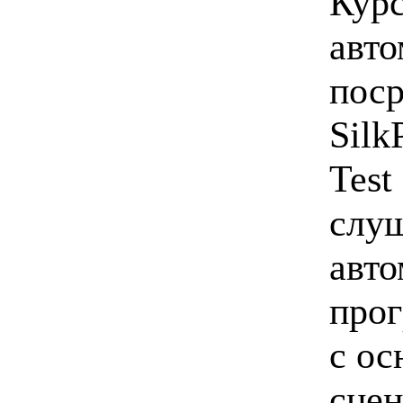
Курс
авто
поср
Silk
Test
слуш
авто
прог
с ос
сцен