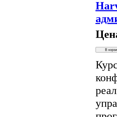
Harv
адм
Цен
Курс
кон
реал
упра
про