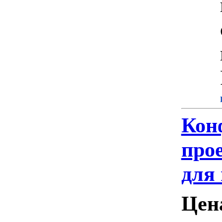
Кон
про
для
Цен