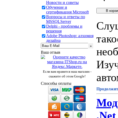
Новости и советы
Обучение и
сертификация Microsoft
Вопросы и ответы по
MSSQLServer
Слуш
Delphi - проблемы и
решения
тако
Adobe Photoshop: алхимия
дизайна
необ
Ваш отзыв
Изуч
Если вам нравится наш магазин -
авто
скажите об этом Google!
Способы оплаты
Продолжите
Мод
.Net