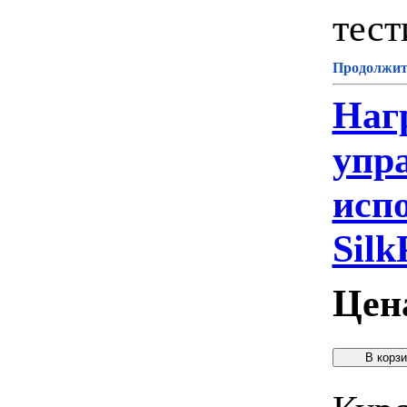
тест
Продолжите
Наг
упр
исп
Silk
Цен