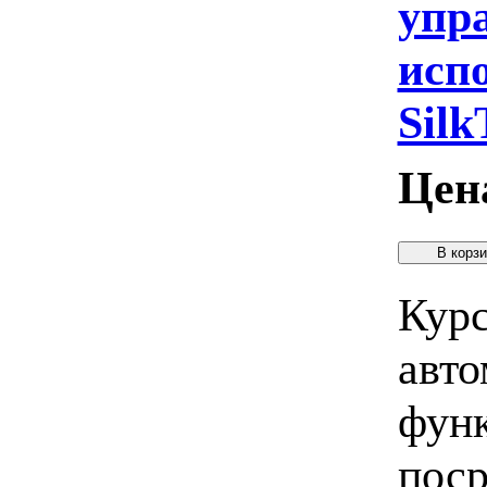
упр
исп
Silk
Цен
Курс
авто
функ
поср