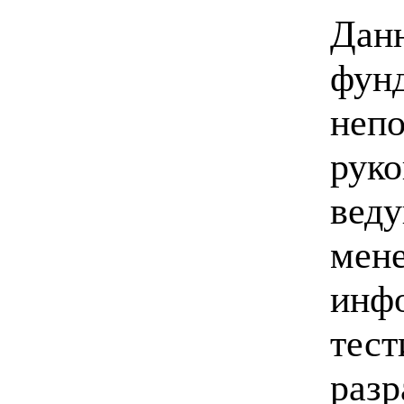
Данн
фунд
непо
руко
веду
мен
инфо
тест
разр