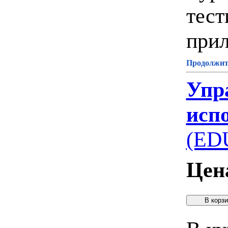
тест
при
Продолжите
Упр
исп
(ED
Цен