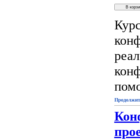
Курс
кон
реа
конф
помо
Продолжите
Кон
про