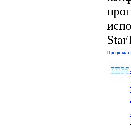
про
испо
Star
Продолжите