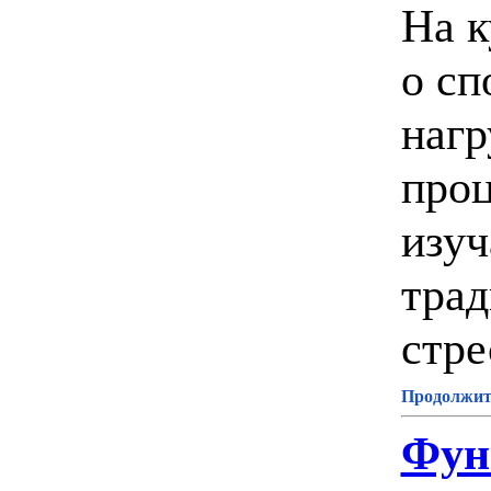
На к
о сп
нагр
проц
изуч
трад
стре
Продолжите
Фун