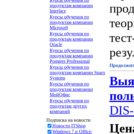
Курсы обучения по
прод
продуктам компании
Interface
Курсы обучения по
теор
продуктам компании
Microsoft
тест
Курсы обучения по
продуктам компании
Oracle
резу
Курсы обучения по
продуктам компании
Postgres Professional
Продолжите
Курсы обучения по
продуктам компании Sparx
Выя
Systems
Курсы обучения по
продуктам компании
пол
МойОфис
Курсы обучения по
DIS-
продуктам других
компаний
Подписка на новости
Цен
Новости ITShop
Windows 7 и Office: