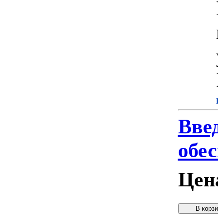
Вве
обе
Цен