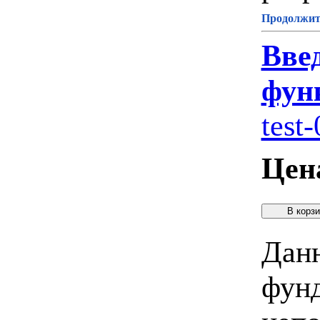
Продолжите
Вве
фун
test-
Цен
Данн
фунд