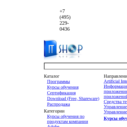
+7
(495)
229-
0436
Каталог
Направлен
Artificial Int
Программы
Информацио
Курсы обучения
приложени
Сертификация
приложени
Download (Free, Shareware)
Средства т
Распродажа
Управление
Категории
Управление
Курсы обучения по
Курсы обу
продуктам компании
Adobe