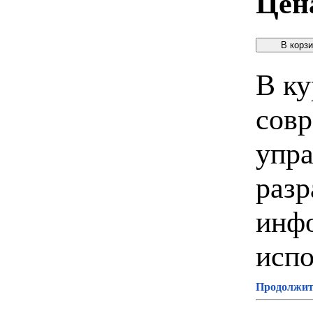
Цен
В ку
совр
упра
разр
инф
испо
Продолжите