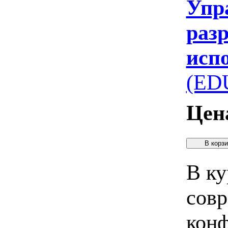
Упр
раз
исп
(ED
Цен
В ку
совр
конф