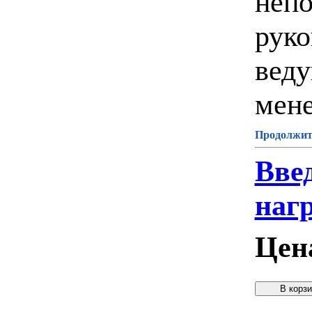
непо
руко
веду
мен
Продолжите
Вве
наг
Цен