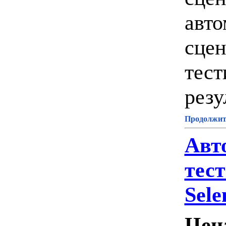
авто
сцен
тест
резу
Продолжите
Авт
тес
Sel
Цен