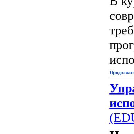
В ку
совр
треб
про
испо
Продолжите
Упр
испо
(ED