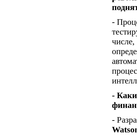
подня
- Проц
тестир
числе,
опреде
автома
процес
интелл
- Каки
финан
- Разр
Watso