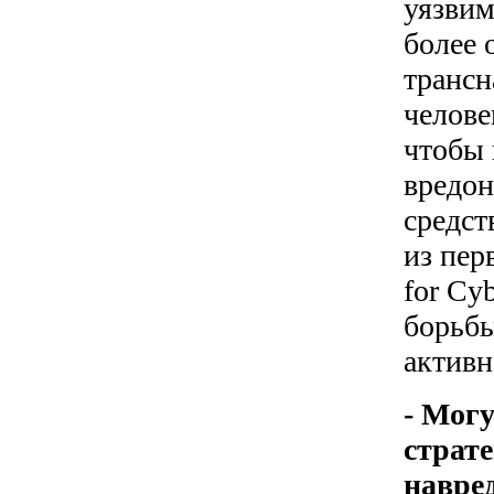
уязвим
более 
трансн
челове
чтобы 
вредон
средст
из пер
for Cy
борьбы
активн
- Могу
страте
навре