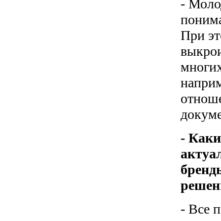
- Моло
понима
При эт
выкрои
многих
наприм
отноше
докуме
- Каки
актуал
бренд
решен
- Все 