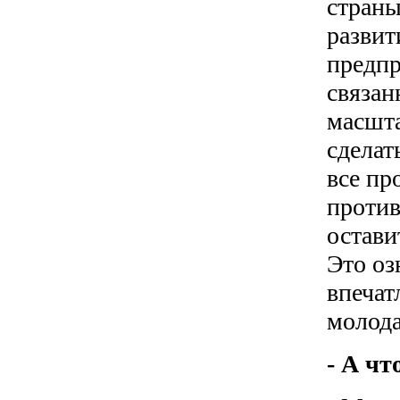
страны
развит
предпр
связан
масшта
сделат
все пр
против
остави
Это оз
впечат
молода
- А чт