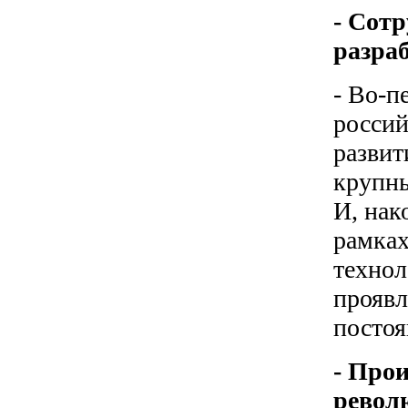
- Сот
разра
- Во-п
россий
развит
крупны
И, нак
рамках
технол
проявл
посто
- Про
револ