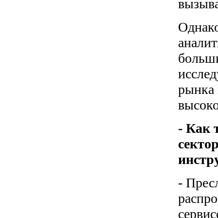
вызыва
Однако
аналит
больши
исслед
рынка 
высоко
- Как
сектор
инстр
- Прес
распро
сервис