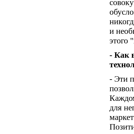
совоку
обусло
никогд
и необ
этого 
- Как
техно
- Эти 
позвол
Каждом
для не
маркет
Позити