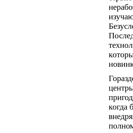
нерабо
изучаю
Безусл
Послед
технол
которы
новин
Горазд
центры
пригод
когда 
внедря
полно