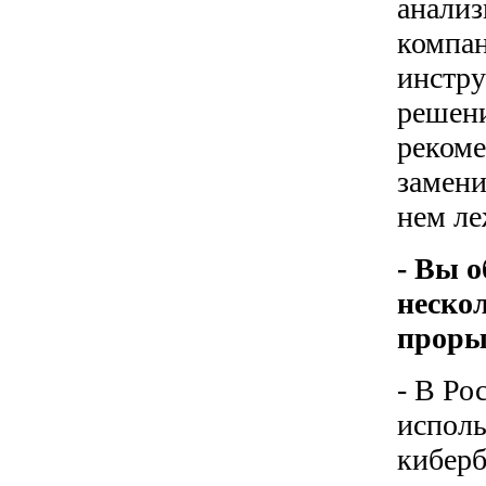
анализ
компан
инстру
решени
рекоме
замени
нем ле
- Вы о
неско
прорыв
- В Ро
исполь
киберб