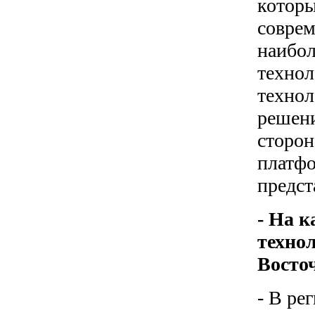
которы
соврем
наибол
технол
технол
решени
сторон
платфо
предст
- На к
техно
Восто
- В ре