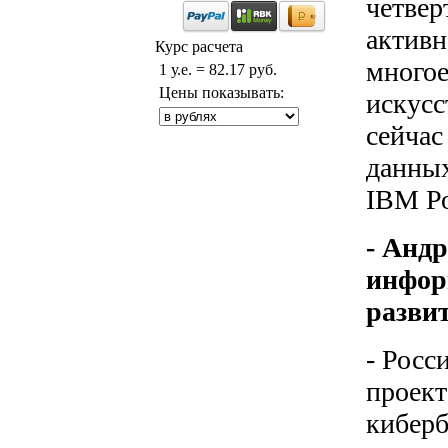
четвер
активн
Курс расчета
многое
1 у.е. = 82.17 руб.
Цены показывать:
искусс
сейчас
данных
IBM Ро
- Анд
инфор
разви
- Росс
проект
киберб