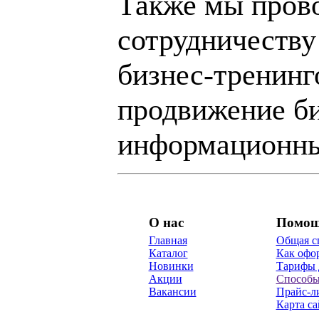
Также мы пров
сотрудничеству
бизнес-тренинг
продвижение би
информационны
О нас
Помо
Главная
Общая с
Каталог
Как офор
Новинки
Тарифы 
Акции
Способы
Вакансии
Прайс-л
Карта са