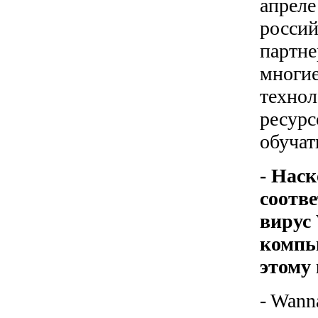
апреле
россий
партне
многие
технол
ресурс
обучат
- Нас
соотве
вирус
компь
этому
- Wann