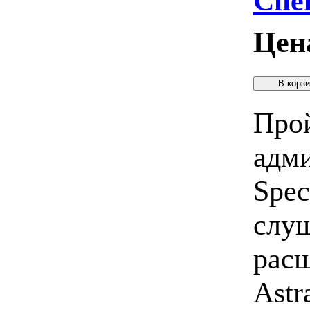
Спе
Цен
Прой
адми
Spec
слуш
рас
Astr