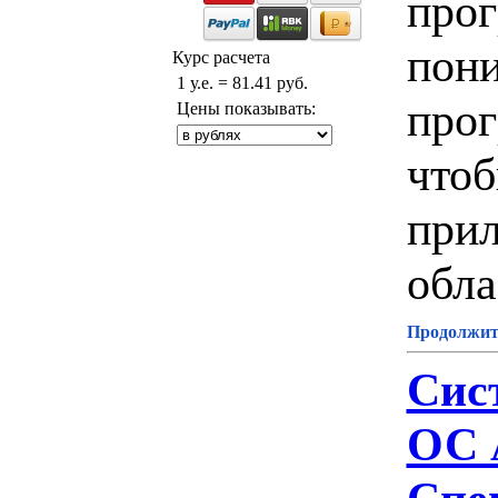
прог
пони
Курс расчета
1 у.е. = 81.41 руб.
прог
Цены показывать:
чтоб
прил
обла
Продолжите
Сис
ОС A