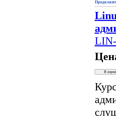
Продолжите
Linu
адм
LIN
Цен
Курс
адми
слуш