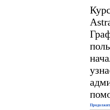
Кур
Astr
Граф
поль
нача
узна
адми
помо
Продолжите