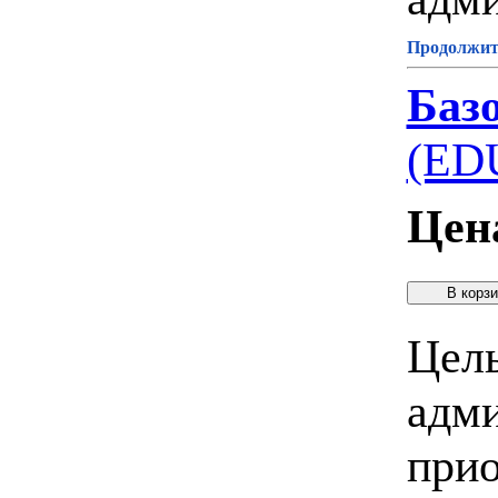
Продолжите
Баз
(ED
Цен
Цель
адми
прио