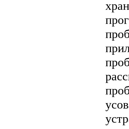
хран
прог
про
прил
проб
расс
проб
усов
устр