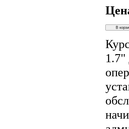
Цен
Курс
1.7"
опер
уста
обсл
начи
адми