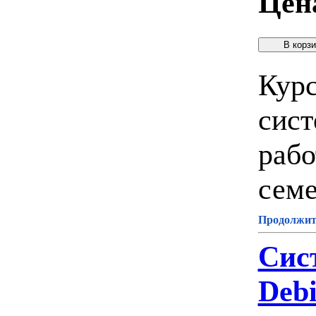
Цен
Курс
сист
рабо
семе
Продолжите
Сис
Deb