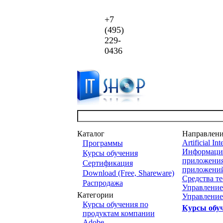
+7
(495)
229-
0436
Каталог
Направлен
Artificial Int
Программы
Информацио
Курсы обучения
приложени
Сертификация
приложени
Download (Free, Shareware)
Средства т
Распродажа
Управление
Категории
Управление
Курсы обучения по
Курсы обу
продуктам компании
Adobe