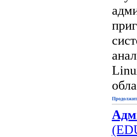
адми
приг
сист
анал
Linu
обла
Продолжите
Адм
(ED