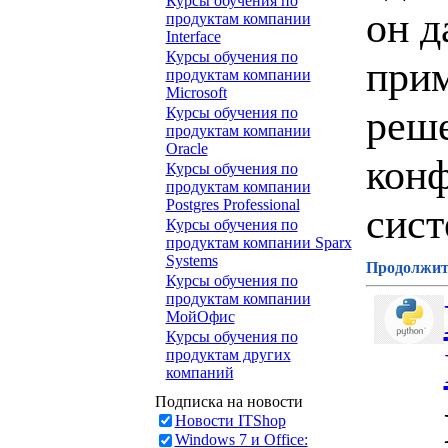
Курсы обучения по
он д
продуктам компании
Interface
Курсы обучения по
при
продуктам компании
Microsoft
реше
Курсы обучения по
продуктам компании
Oracle
конф
Курсы обучения по
продуктам компании
Postgres Professional
сист
Курсы обучения по
продуктам компании Sparx
Systems
Продолжите
Курсы обучения по
продуктам компании
МойОфис
Курсы обучения по
продуктам других
компаний
Подписка на новости
Новости ITShop
Windows 7 и Office: