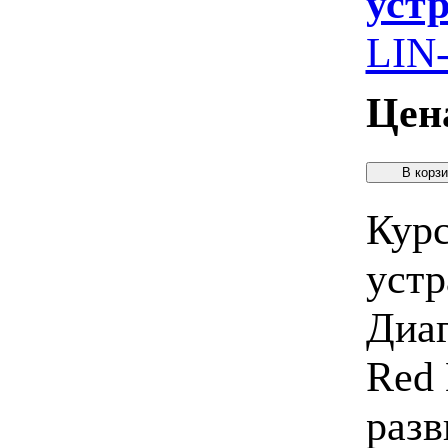
устр
LIN-
Цен
Курс
устр
Диаг
Red 
разв