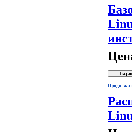
Баз
Linu
инс
Цен
Продолжите
Рас
Linu