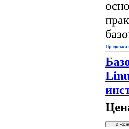
осно
прак
базо
Продолжите
Баз
Linu
инс
Цен