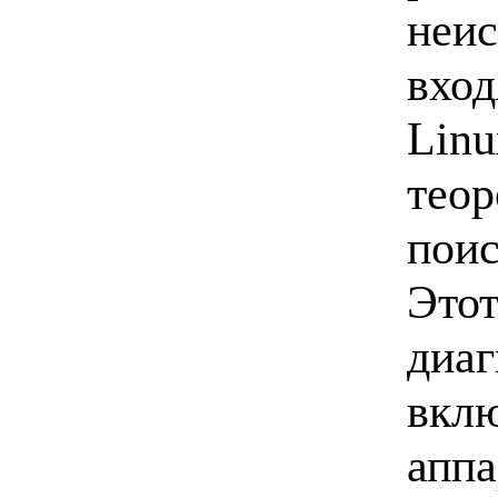
неис
вход
Linu
теор
поис
Этот
диаг
вклю
аппа