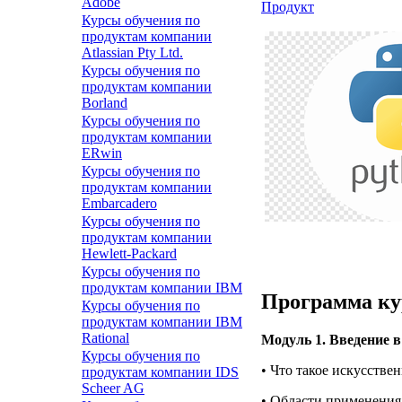
Adobe
Продукт
Курсы обучения по
продуктам компании
Atlassian Pty Ltd.
Курсы обучения по
продуктам компании
Borland
Курсы обучения по
продуктам компании
ERwin
Курсы обучения по
продуктам компании
Embarcadero
Курсы обучения по
продуктам компании
Hewlett-Packard
Курсы обучения по
продуктам компании IBM
Программа ку
Курсы обучения по
продуктам компании IBM
Rational
Модуль 1. Введение 
Курсы обучения по
• Что такое искусств
продуктам компании IDS
Scheer AG
• Области применения