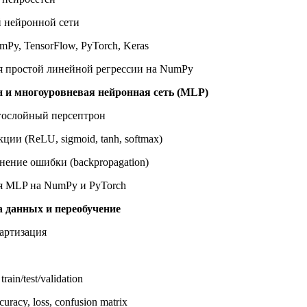
й нейронной сети
mPy, TensorFlow, PyTorch, Keras
ия простой линейной регрессии на NumPy
н и многоуровневая нейронная сеть (MLP)
гослойный персептрон
ии (ReLU, sigmoid, tanh, softmax)
нение ошибки (backpropagation)
ия MLP на NumPy и PyTorch
а данных и переобучение
дартизация
ain/test/validation
uracy, loss, confusion matrix