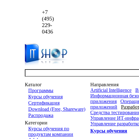
+7
(495)
229-
0436
Каталог
Направления
Artificial Intelligence
B
Программы
Информационная безо
Курсы обучения
приложения
Операци
Сертификация
приложений
Разрабо
Download (Free, Shareware)
Средства тестировани
Распродажа
Управление ИТ-инфра
Категории
Управление разработ
Курсы обучения по
Курсы обучения
продуктам компании