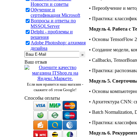
Новости и советы
• Переобучение и мето
Обучение и
сертификация Microsoft
• Практика: классифи
Вопросы и ответы по
MSSQLServer
Модуль 4. Работа с T
Delphi - проблемы и
решения
• Основы TensorFlow 2
Adobe Photoshop: алхимия
дизайна
• Создание модели, ко
• Callbacks, TensorBoa
Ваш отзыв
• Практика: распозна
Модуль 5. Сверточны
Если вам нравится наш магазин -
скажите об этом Google!
• Основы компьютерно
Способы оплаты
• Архитектура CNN: све
• Batch Normalization, 
• Практика: классифи
Модуль 6. Рекуррен