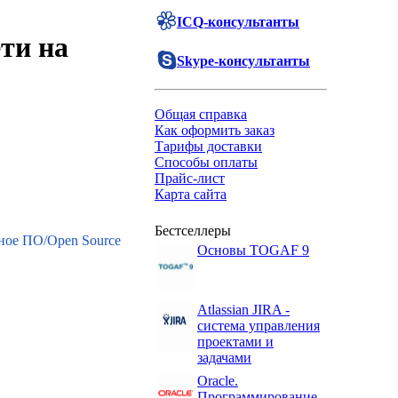
ICQ-консультанты
ти на
Skype-консультанты
Общая справка
Как оформить заказ
Тарифы доставки
Способы оплаты
Прайс-лист
Карта сайта
Бестселлеры
ное ПО/Open Source
Основы TOGAF 9
Atlassian JIRA -
система управления
проектами и
задачами
Oracle.
Программирование