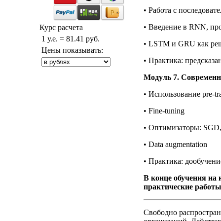
• Работа с последоват
• Введение в RNN, пр
Курс расчета
1 у.е. = 81.41 руб.
• LSTM и GRU как ре
Цены показывать:
• Практика: предсказа
Модуль 7. Современн
• Использование pre-tra
• Fine-tuning
• Оптимизаторы: SGD
• Data augmentation
• Практика: дообучен
В конце обучения на 
практические работы
Свободно распростран