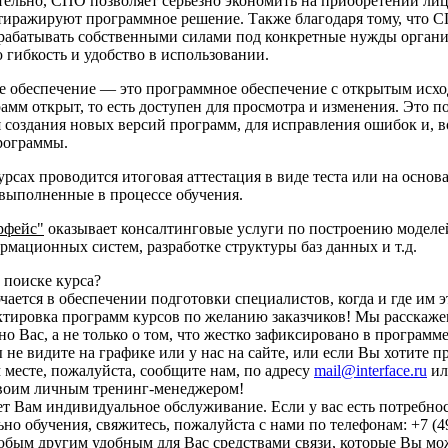
тельно, СПО позволяет серьезно экономить на приобретении ли
тиражируют программное решение. Также благодаря тому, что
абатывать собственными силами под конкретные нужды органи
гибкость и удобство в использовании.
 обеспечение — это программное обеспечение с открытым исх
амм открыт, то есть доступен для просмотра и изменения. Это п
я создания новых версий программ, для исправления ошибок и, 
рограммы.
урсах проводится итоговая аттестация в виде теста или на основ
 выполненные в процессе обучения.
рфейс"
оказывает консалтинговые услуги по построению моделей
мационных систем, разработке структуры баз данных и т.д.
поиске курса?
чается в обеспечении подготовки специалистов, когда и где им э
тировка программ курсов по желанию заказчиков! Мы расскажем
о Вас, а не только о том, что жестко зафиксировано в программ
 не видите на графике или у нас на сайте, или если Вы хотите п
 месте, пожалуйста, сообщите нам, по адресу
mail@interface.ru
и
своим личным тренинг-менеджером!
т Вам индивидуальное обслуживание. Если у вас есть потребност
но обучения, свяжитесь, пожалуйста c нами по телефонам: +7 (495
юбым другим удобным для Вас средствами связи, которые Вы мож