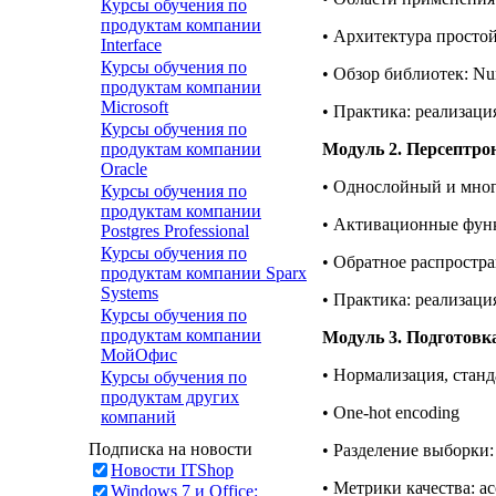
Курсы обучения по
продуктам компании
• Архитектура просто
Interface
Курсы обучения по
• Обзор библиотек: Nu
продуктам компании
Microsoft
• Практика: реализац
Курсы обучения по
Модуль 2. Персептро
продуктам компании
Oracle
• Однослойный и мно
Курсы обучения по
продуктам компании
• Активационные функц
Postgres Professional
Курсы обучения по
• Обратное распростра
продуктам компании Sparx
Systems
• Практика: реализац
Курсы обучения по
продуктам компании
Модуль 3. Подготовк
МойОфис
• Нормализация, стан
Курсы обучения по
продуктам других
• One-hot encoding
компаний
Подписка на новости
• Разделение выборки: tr
Новости ITShop
• Метрики качества: acc
Windows 7 и Office: