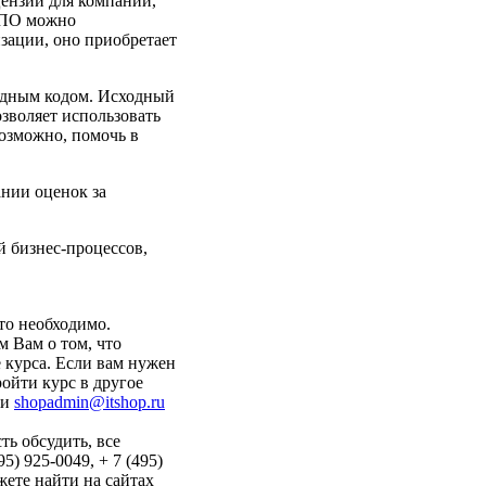
цензий для компаний,
 СПО можно
зации, оно приобретает
одным кодом. Исходный
озволяет использовать
возможно, помочь в
ании оценок за
 бизнес-процессов,
то необходимо.
 Вам о том, что
е курса. Если вам нужен
ройти курс в другое
ли
shopadmin@itshop.ru
ь обсудить, все
) 925-0049, + 7 (495)
ете найти на сайтах