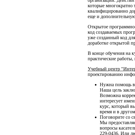
организаций. Действи
которые многократно 
квалифицированно дор
еще и дополнительную 
Открытое программное
код создаваемых прогр
уже созданный код дл
доработке открытой п
В конце обучения на к
практические работы,
Учебный центр "Инте
проектированию инфор
Нужна помощь в 
Наша цель заклю
Возможна коррек
интересует именн
курс, который вы
время и в другом
Поговорите со 
Мы предоставляе
вопросы касатель
229-0436. Или л