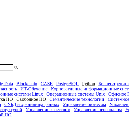
shopa
Вы
смотрели
ig Data
Blockchain
CASE
PostgreSQL
Python
Бизнес-тренин
пасность
ИТ-Обучение
Корпоративные информационные сис
онные системы Linux
Операционные системы Unix
Офисное 
тка ПО
Свободное ПО
Семантические технологии
Системное
я
СУБД и хранилища данных
Управление бизнесом
Управлен
структурой
Управление качеством
Управление персоналом
У
кой ПО