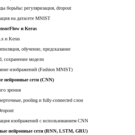
ды борьбы: регуляризация, dropout
кация на датасете MNIST
ensorFlow и Keras
.x и Keras
мпиляция, обучение, предсказание
rd, сохранение модели
вание изображений (Fashion MNIST)
е нейронные сети (CNN)
го зрения
рточные, pooling и fully-connected слои
Dropout
кация изображений с использованием CNN
тные нейронные сети (RNN, LSTM, GRU)