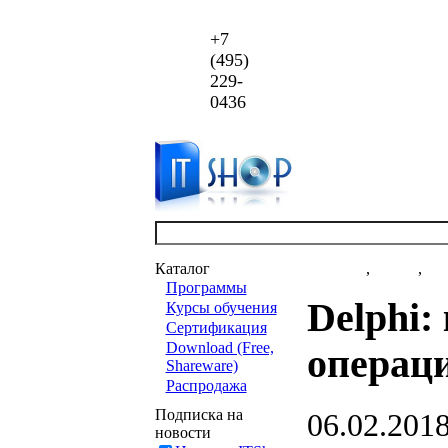
+7
(495)
229-
0436
Каталог
Новости
,
статьи
,
ак
Программы
Delphi:
Курсы обучения
Сертификация
Download (Free,
операц
Shareware)
Распродажа
Подписка на
06.02.2018
новости