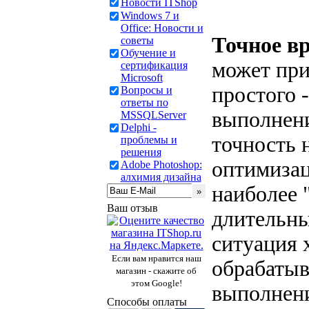
Новости ITShop
Windows 7 и
Office: Новости и
Точное в
советы
Обучение и
может при
сертификация
Microsoft
простого 
Вопросы и
ответы по
выполнени
MSSQLServer
Delphi -
точность н
проблемы и
решения
оптимизац
Adobe Photoshop:
алхимия дизайна
наиболее 
Ваш отзыв
длительны
ситуация 
Если вам нравится наш
обрабатыв
магазин - скажите об
этом Google!
выполнени
Способы оплаты