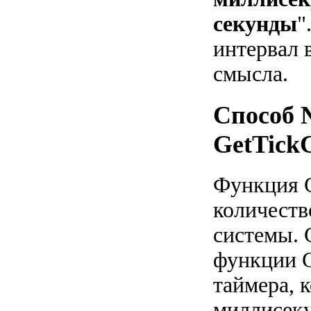
секунды
"
интервал 
смысла.
Способ 
GetTickC
Функция G
количеств
системы. 
функции G
таймера, 
миллисеку