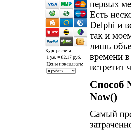
первых ме
Есть неск
Delphi и в
так и мое
лишь объе
Курс расчета
времени в
1 у.е. = 82.17 руб.
Цены показывать:
встретит ч
Способ 
Now()
Самый про
затраченн