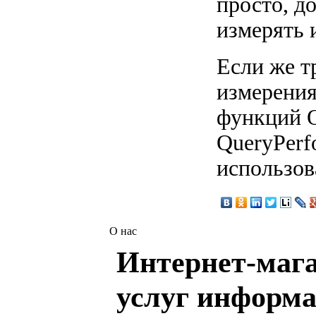
просто, д
измерять 
Если же т
измерения
функций Q
QueryPerf
использова
О нас
Интернет-мага
услуг информа