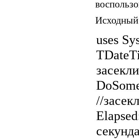
воспользо
Исходный 
uses Sys
TDateTi
засекл
DoSome
//засек
Elapsed
секунда