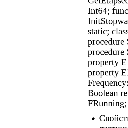
GetElapsed
Int64; fun
InitStopwa
static; cla
procedure S
procedure 
property E
property E
Frequency:
Boolean re
FRunning;
Свойств