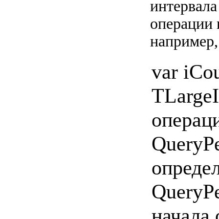
интервала
операции 
например,
var iCo
TLargeI
операци
QueryPe
определ
QueryPe
начала