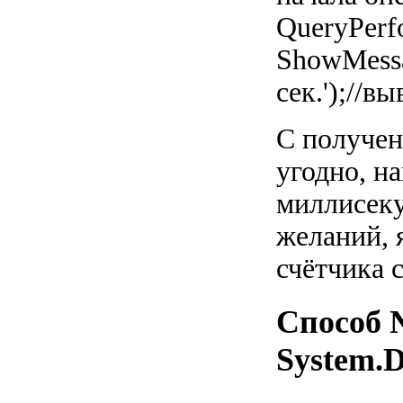
QueryPerf
ShowMessag
сек.');//
С получен
угодно, н
миллисеку
желаний, 
счётчика 
Способ 
System.D