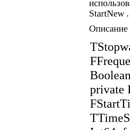
использов
StartNew .
Описание 
TStopwat
FFreque
Boolean;
private
FStartT
TTimeSp