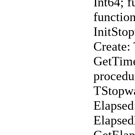
Int64; 
functio
InitStop
Create: 
GetTime
procedur
TStopwa
Elapsed
Elapsed
GetElap