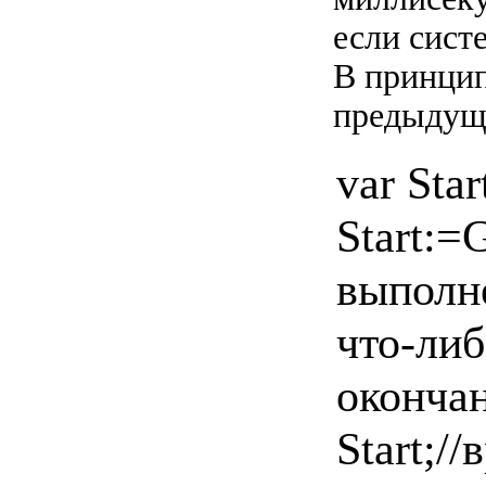
если сист
В принцип
предыдущ
var Star
Start:=
выполн
что-либ
окончан
Start;/