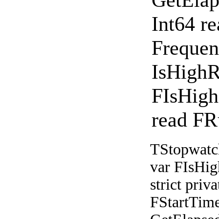
Int64 r
Frequen
IsHighR
FIsHigh
read FR
TStopwatch 
var FIsHig
strict pri
FStartTime