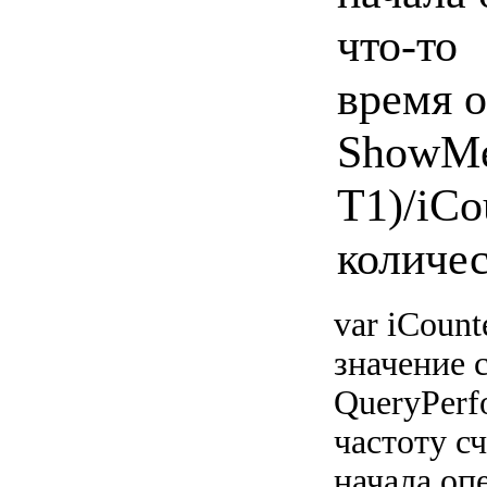
что-то 
время 
ShowMes
T1)/iCou
количес
var iCount
значение 
QueryPerf
частоту с
начала оп