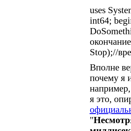
uses System
int64; beg
DoSomethi
окончание
Stop);//вр
Вполне ве
почему я и
например,
я это, оп
официальн
"
Несмотря
миллисек