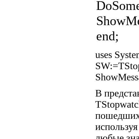
DoSome
ShowMes
end;
uses Syste
SW:=TStop
ShowMessa
В предста
TStopwatc
пошедших 
используя
любые зна