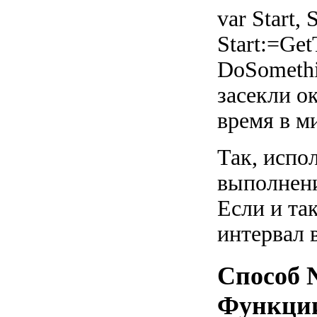
var Start, 
Start:=Ge
DoSomethi
засекли о
время в м
Так, испо
выполнени
Если и та
интервал 
Способ 
Функции