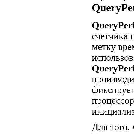
QueryPe
QueryPer
счетчика 
метку вре
использов
QueryPer
производи
фиксирует
процессор
инициализ
Для того,