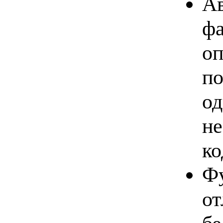
Ав
ф
оп
по
од
не
ко
Фу
о