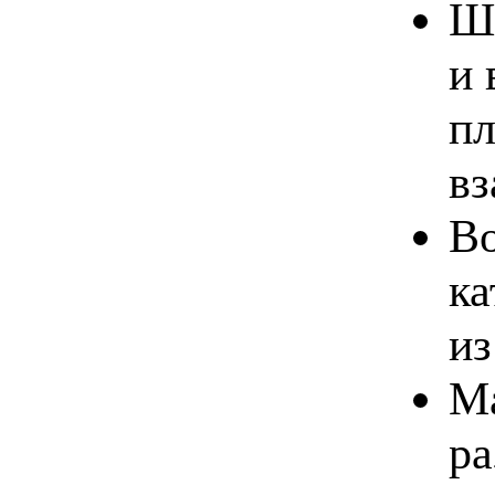
Ши
и 
пл
вз
Во
ка
из
Ма
ра