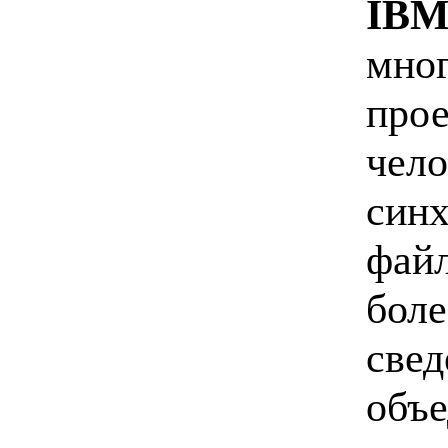
IBM 
мно
прое
чело
синх
файл
боле
свед
объе