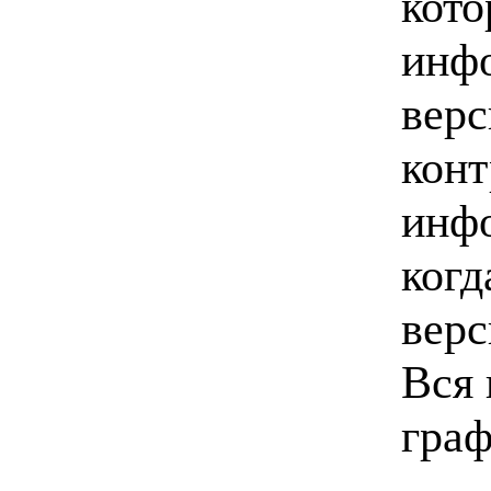
кото
инфо
верс
конт
инфо
когд
верс
Вся 
граф