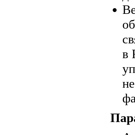
Ве
об
св
в 
уп
не
фа
Пар