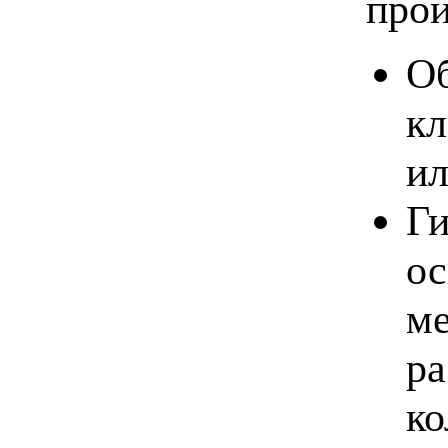
прои
О
кл
ил
Ги
ос
ме
ра
ко