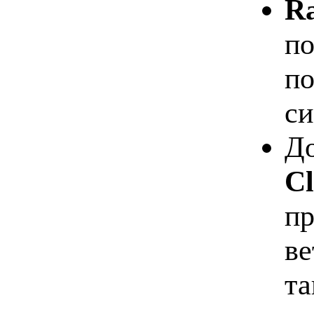
Ra
по
по
си
Д
Cl
пр
ве
та