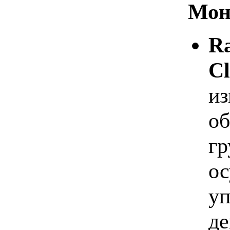
Мон
Ra
Cl
из
об
гр
ос
уп
де