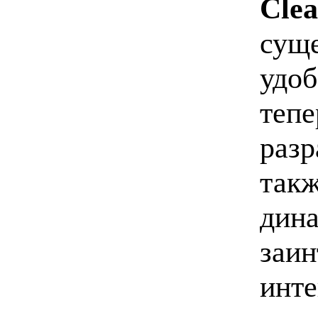
Cle
суще
удоб
тепе
разр
такж
дина
заин
инте