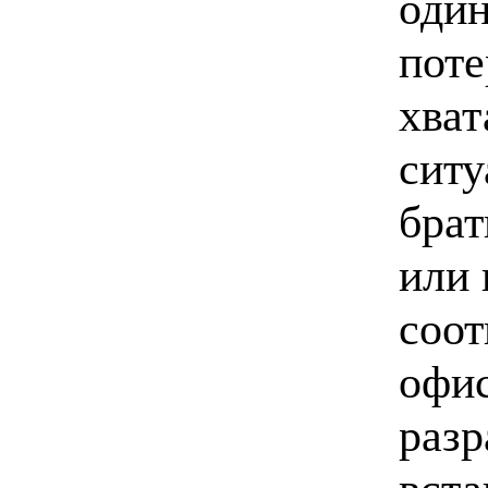
один
поте
хват
ситу
брат
или 
соот
офис
разр