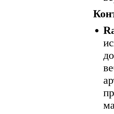
Кон
Ra
ис
до
ве
ар
пр
ма