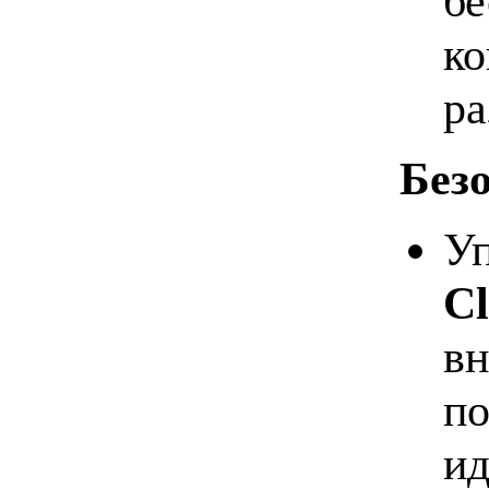
бе
ко
ра
Без
Уп
Cl
вн
по
ид