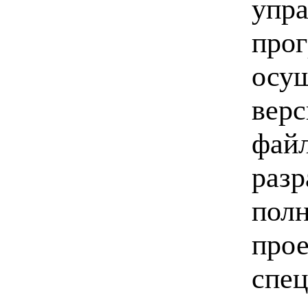
упра
прог
осущ
верс
файл
разр
пол
прое
спец