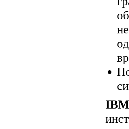
гр
об
не
од
вр
П
си
IBM 
инст