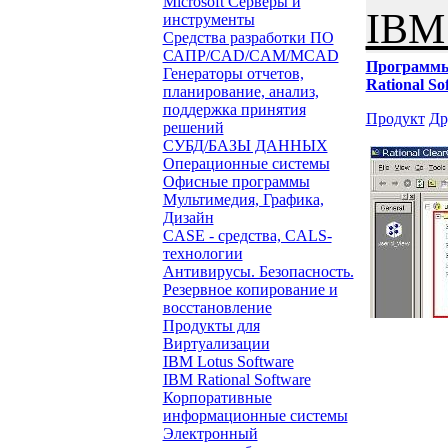
Microsoft Серверы и
IBM 
инструменты
Средства разработки ПО
САПР/CAD/CAM/MCAD
Программ
Генераторы отчетов,
Rational So
планирование, анализ,
поддержка принятия
Продукт
Др
решений
СУБД/БАЗЫ ДАННЫХ
Операционные системы
Офисные программы
Мультимедия, Графика,
Дизайн
CASE - средства, CALS-
технологии
Антивирусы. Безопасность.
Резервное копирование и
восстановление
Продукты для
Виртуализации
IBM Lotus Software
IBM Rational Software
Корпоративные
информационные системы
Электронный