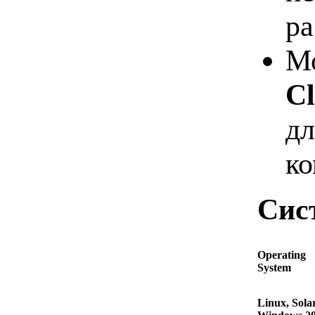
ра
М
Cl
дл
ко
Сис
Operating
System
Linux, Solar