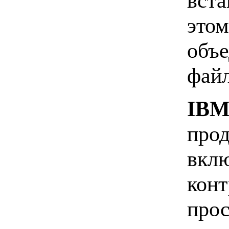
вста
этом
объе
файл
IBM 
прод
вклю
конт
прос