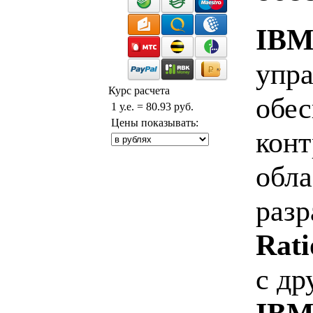
IBM 
упра
Курс расчета
обес
1 у.е. = 80.93 руб.
Цены показывать:
конт
обла
разр
Rati
с д