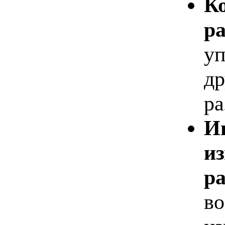
Ко
р
уп
др
ра
И
из
р
в