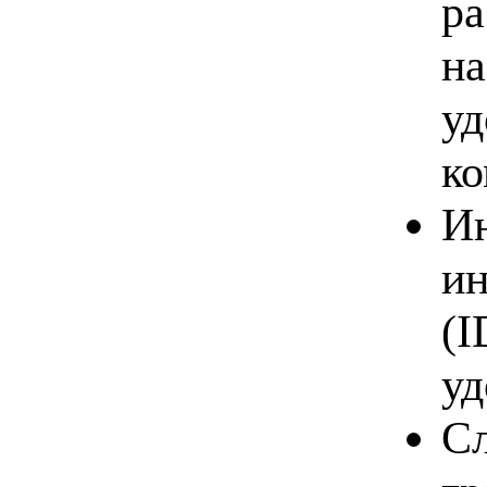
ра
на
уд
ко
Ин
ин
(I
уд
Сл