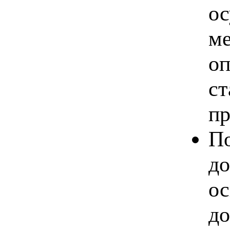
ос
ме
оп
ст
пр
П
до
ос
до