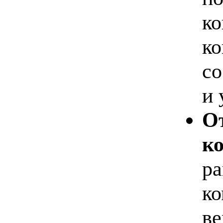
ко
ко
со
и 
О
к
ра
ко
ве