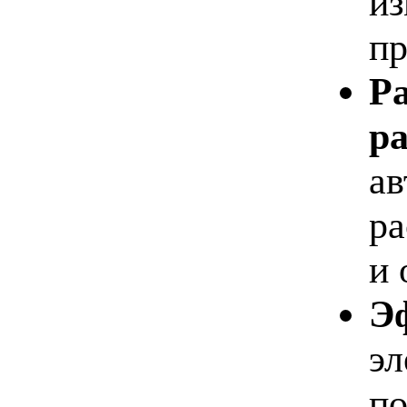
из
пр
Р
ра
ав
ра
и 
Э
эл
по