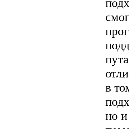
подх
смог
прог
подд
пута
отли
в то
подх
но и