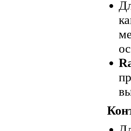
Дл
ка
ме
ос
Ra
пр
вы
Кон
Дл