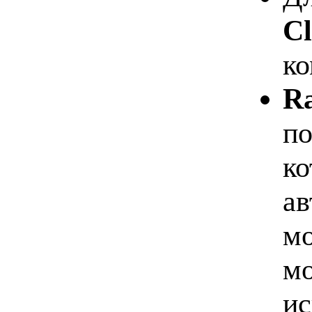
Cl
ко
Ra
по
ко
ав
мо
мо
ис