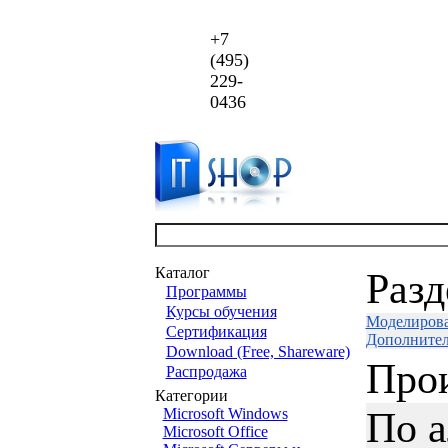
+7
(495)
229-
0436
Каталог
Раз
Программы
Курсы обучения
Моделирова
Сертификация
Дополнител
Download (Free, Shareware)
Про
Распродажа
Категории
По 
Microsoft Windows
Microsoft Office