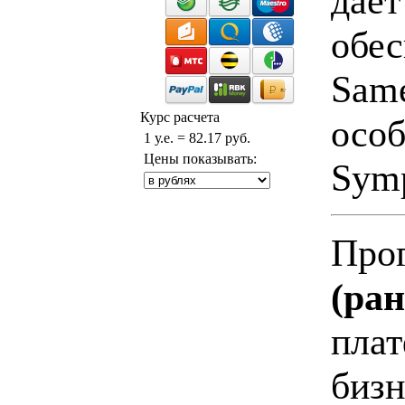
дает
обес
Same
Курс расчета
особ
1 у.е. = 82.17 руб.
Цены показывать:
Symp
Про
(ран
плат
биз