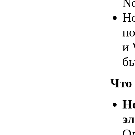
No
Но
по
и 
бы
Что 
Н
э
Од