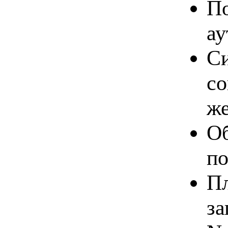
П
ау
Си
со
же
Об
по
Пл
за