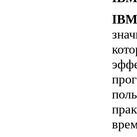
IBM
знач
кото
эффе
прог
поль
прак
врем