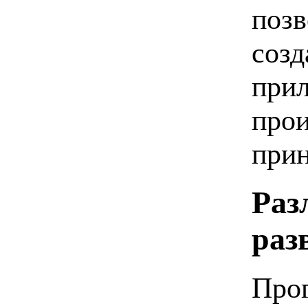
позв
соз
прил
прои
прин
Раз
раз
Про