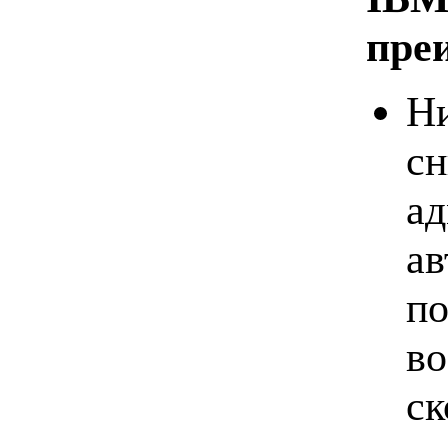
пре
Ни
сн
ад
ав
по
во
ск