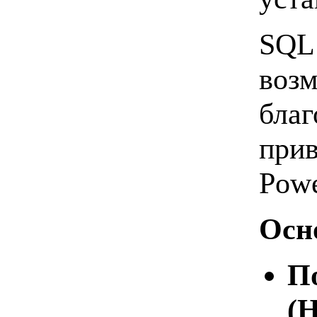
SQL 
возм
благ
прив
Powe
Осн
П
(H