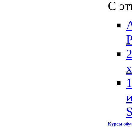
С эт
А
P
2
х
1
и
S
Курсы обу