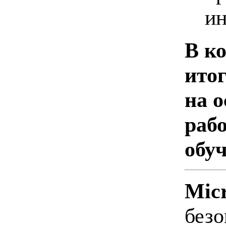
ин
В ко
итог
на 
раб
обу
Micr
безо