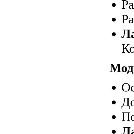
Ра
Ра
Ла
Ко
Мод
О
До
П
Л