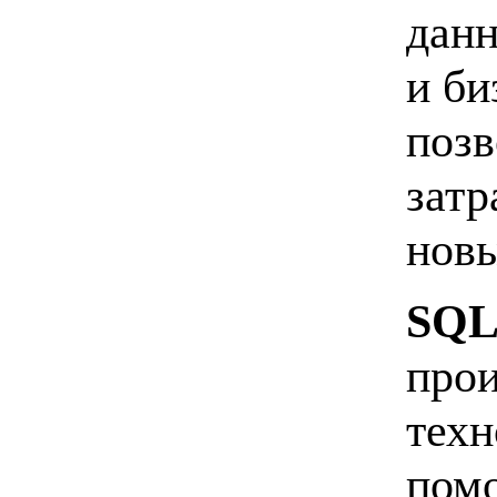
данн
и би
поз
затр
нов
SQL 
прои
техн
помо