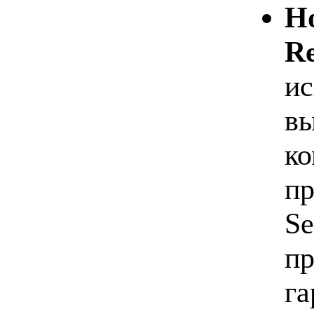
Но
Re
ис
в
ко
п
Se
пр
га