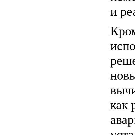
и ре
Кром
испо
реше
нов
вычи
как 
авар
уста