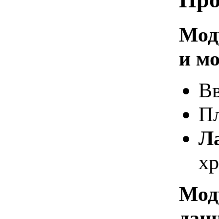
Моду
и м
Вв
Пл
Л
х
Мод
дан