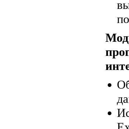
вы
п
Мод
про
инт
Об
да
Ис
Ex