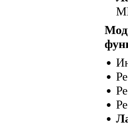
M
Мод
фун
Ин
Ре
Ре
Ре
Л