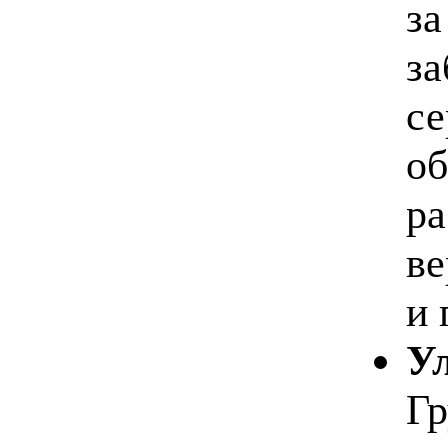
за
за
се
об
ра
ве
и 
У
Гр