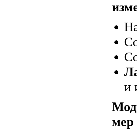
изм
На
Со
Со
Л
и 
Мод
мер