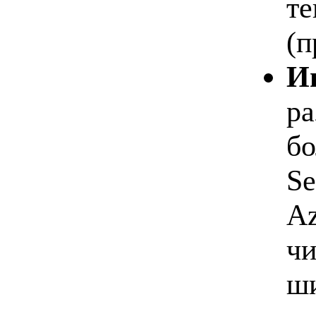
те
(п
И
ра
бо
Se
Az
чи
ш