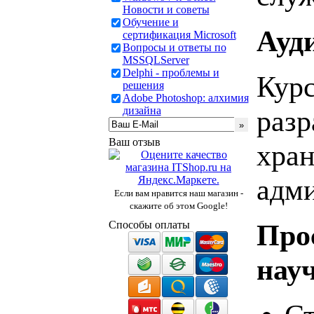
Новости и советы
Обучение и
Ауд
сертификация Microsoft
Вопросы и ответы по
MSSQLServer
Delphi - проблемы и
Курс
решения
Adobe Photoshop: алхимия
дизайна
разр
Ваш отзыв
хран
адми
Если вам нравится наш магазин -
скажите об этом Google!
Способы оплаты
Про
нау