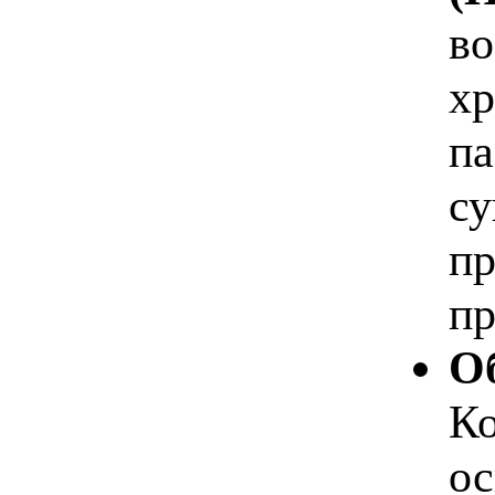
во
хр
па
су
пр
пр
О
Ко
ос