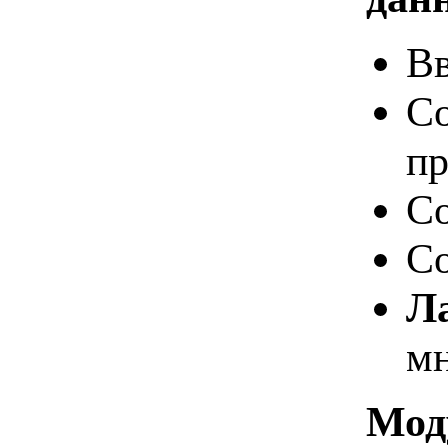
Вв
Со
пр
Со
Со
Л
мн
Моду