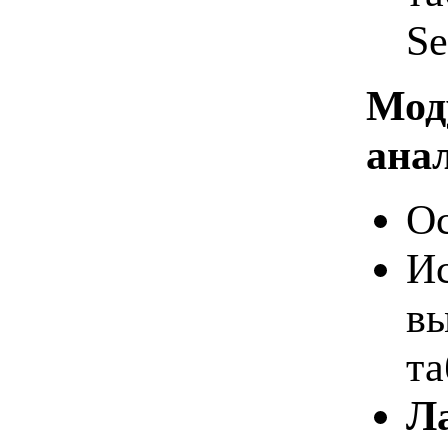
Se
Мод
ана
Ос
Ис
вы
та
Л