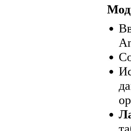
Мод
Вв
An
Со
Ис
да
ор
Л
та