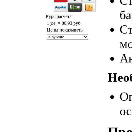
Ст
ба
Курс расчета
1 у.е. = 80.93 руб.
Ст
Цены показывать:
мо
Ан
Нео
Оп
о
Про