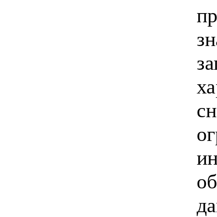
пр
зн
за
ха
сн
ог
ин
об
да