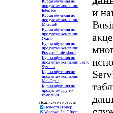
дан
Курсы обучения по
продуктам компании
и на
Interface
Курсы обучения по
продуктам компании
Busi
Microsoft
Курсы обучения по
акце
продуктам компании
Oracle
Курсы обучения по
мног
продуктам компании
Postgres Professional
Курсы обучения по
испо
продуктам компании Sparx
Systems
Serv
Курсы обучения по
продуктам компании
МойОфис
табл
Курсы обучения по
продуктам других
компаний
данн
Подписка на новости
Новости ITShop
слу
Windows 7 и Office: