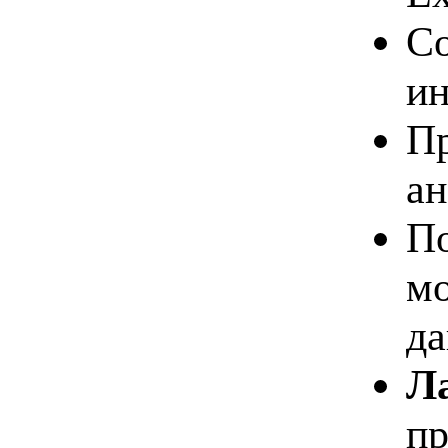
Со
ин
Пр
ан
По
мо
д
Л
пр