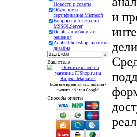
ана
Новости и советы
Обучение и
и пр
сертификация Microsoft
Вопросы и ответы по
MSSQLServer
инте
Delphi - проблемы и
решения
дели
Adobe Photoshop: алхимия
дизайна
Сред
Ваш отзыв
подд
Если вам нравится наш магазин -
форм
скажите об этом Google!
Способы оплаты
дост
реал