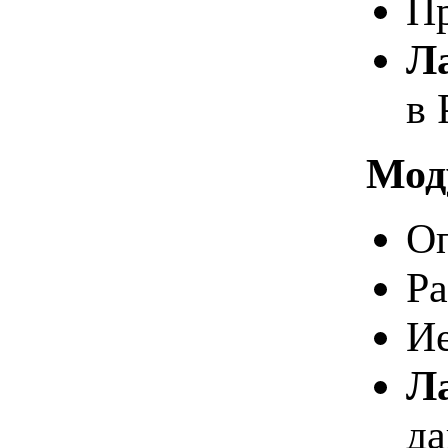
Пр
Л
в 
Мод
Оп
Ра
И
Л
да