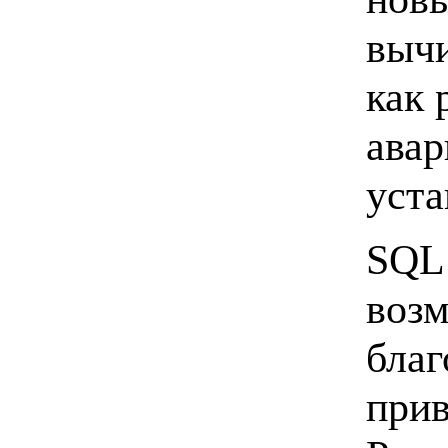
вычи
как 
авар
уста
SQL 
возм
благ
прив