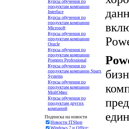
Курсы обучения по
продуктам компании
данн
Interface
Курсы обучения по
продуктам компании
вклю
Microsoft
Курсы обучения по
Powe
продуктам компании
Oracle
Курсы обучения по
продуктам компании
Pow
Postgres Professional
Курсы обучения по
бизн
продуктам компании Sparx
Systems
Курсы обучения по
комп
продуктам компании
МойОфис
Курсы обучения по
пред
продуктам других
компаний
един
Подписка на новости
Новости ITShop
Windows 7 и Office: