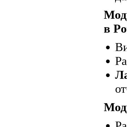
Моду
в Po
Ви
Ра
Л
от
Мод
Ра