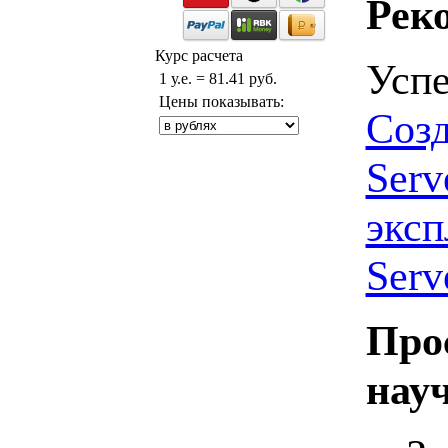
Рек
Курс расчета
Усп
1 у.е. = 81.41 руб.
Цены показывать:
Созд
Serv
эксп
Serv
Про
нау