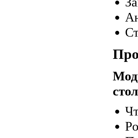
За
Ан
Ст
Про
Мод
стол
Чт
Po