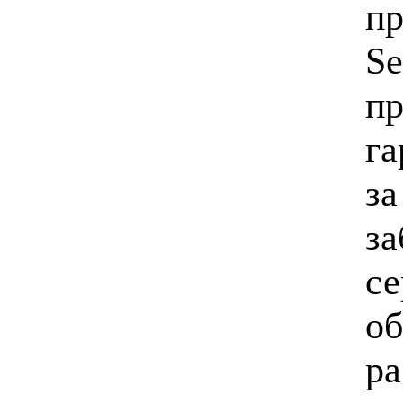
п
Se
пр
га
за
за
се
об
ра