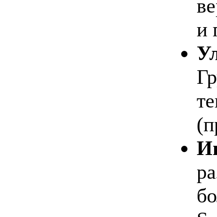
ве
и 
У
Гр
те
(п
И
ра
бо