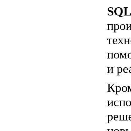
SQL 
прои
техн
помо
и ре
Кром
испо
реше
нов