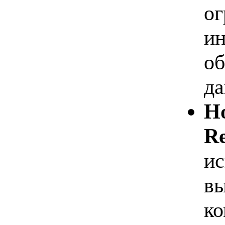
ог
ин
об
да
Но
Re
ис
в
ко