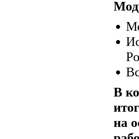
Моду
Мо
Ис
Po
Вс
В ко
итог
на 
раб