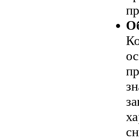
пр
О
Ко
ос
пр
зн
за
ха
сн