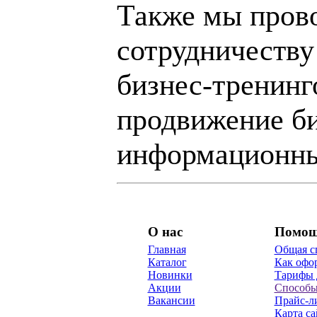
Также мы пров
сотрудничеству
бизнес-тренинг
продвижение би
информационны
О нас
Помо
Главная
Общая с
Каталог
Как офор
Новинки
Тарифы 
Акции
Способы
Вакансии
Прайс-л
Карта са