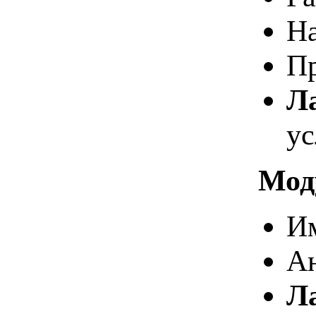
На
Пр
Л
ус
Моду
Им
Ан
Л