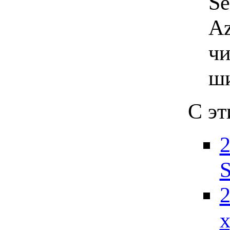
Se
Az
чи
ш
С эт
2
S
2
х