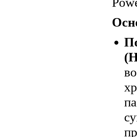
Powe
Осн
П
(H
во
хр
па
су
пр