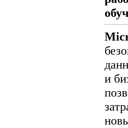
обу
Micr
безо
данн
и би
поз
затр
нов