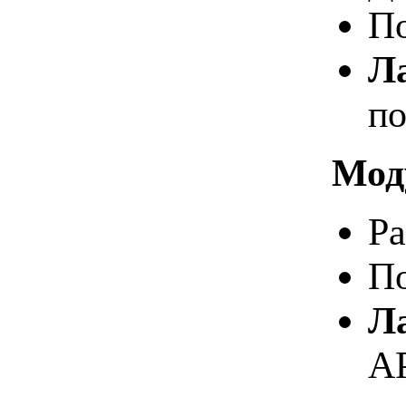
По
Л
п
Мод
Ра
По
Л
AP