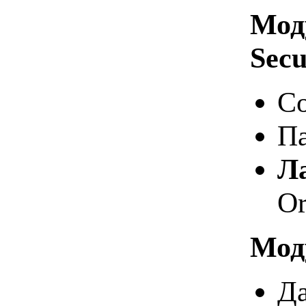
Моду
Secu
Со
Па
Л
Or
Мод
Да