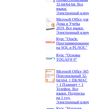
32-bit/64-bit. Все
языки.
Электронный ключ
Microsoft Office для
Дома и Учебы
2019. Все языки.
Электронный ключ
Курс "Oracle.
Программирование
на SQL и PL/SQL"
Курс "Основы
TOGAF® 9"
Microsoft Office 365
Персональный 32-
bit/x64. 1 ПК/MAC
+ 1 Планшет + 1
Телефон. Все
языки. Подписка
на 1 год.
Электронный ключ
Курс "Нотация