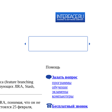
119334,
г.
Москва,
dmin@itshop.ru
ул.
Бардина,
д. 4,
корп. 3
Вход
Помощь
Задать вопрос
 (feature branching
программы
ьзующих JIRA, Stash,
обучение
экзамены
компьютеры
RA, понимая, что он не
Бесплатный звонок
тоялся 25 февраля,