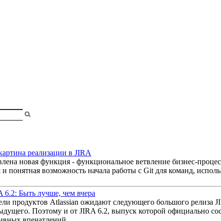
shopa
 картина реализации в JIRA
авлена новая функция - функциональное ветвление бизнес-процесса
я и понятная возможность начала работы с Git для команд, испол
RA 6.2: Быть лучше, чем вчера
ли продуктов Atlassian ожидают следующего большого релиза JI
дущего. Поэтому и от JIRA 6.2, выпуск которой официально сос
ивных впечатлений.