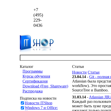
+7
(495)
229-
0436
Каталог
Статьи
Программы
Новости
Статьи
Курсы обучения
23.04.14
-
Git - полная
Сертификация
Atlassian была предст
workflow). Это проста
Download (Free, Shareware)
SourceTree и Bamboo.
Распродажа
31.03.14
-
Atlassian JI
Подписка на новости
Каждый раз пользовате
Новости ITShop
может быть хуже преды
Windows 7 и Office:
ожидают только позит