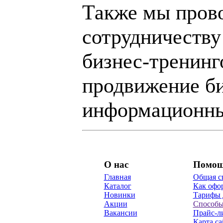
Также мы пров
сотрудничеству
бизнес-тренинг
продвижение би
информационны
О нас
Помо
Главная
Общая с
Каталог
Как офор
Новинки
Тарифы 
Акции
Способы
Вакансии
Прайс-л
Карта са