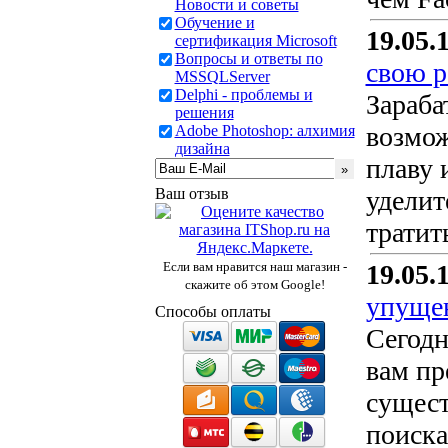
Новости и советы
Обучение и
19.05.
сертификация Microsoft
Вопросы и ответы по
свою р
MSSQLServer
Delphi - проблемы и
Зараба
решения
возмож
Adobe Photoshop: алхимия
дизайна
плаву 
Ваш отзыв
уделит
тратит
Если вам нравится наш магазин -
19.05.
скажите об этом Google!
упущен
Способы оплаты
Сегодн
вам пр
сущест
поиска