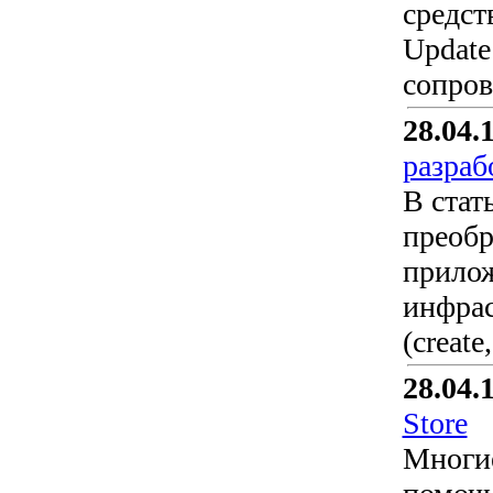
средств
Update
сопров
28.04.
разраб
В стат
преобр
прилож
инфра
(create,
28.04.
Store
Многие