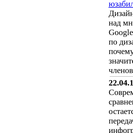
юзаби
Дизайн
над мн
Google
по диз
почему
значит
членов
22.04.
Соврем
сравне
остает
переда
инфогр