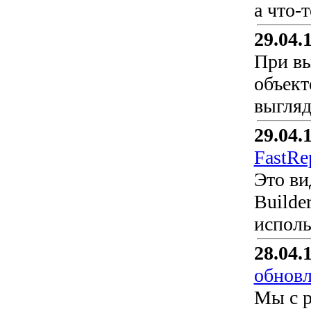
а что-
29.04.
При в
объект
выгляд
29.04.
FastRe
Это ви
Builde
исполь
28.04.
обновл
Мы с р