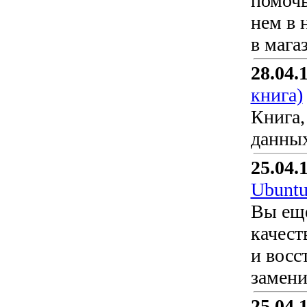
помочь
нем в 
в мага
28.04.
книга)
Книга,
данных
25.04.
Ubunt
Вы еще
качест
и восс
замени
25.04.