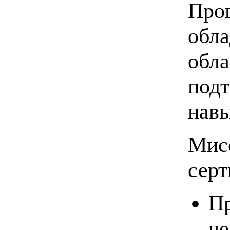
Прог
обла
обла
подт
навы
Мис
серт
Пр
че