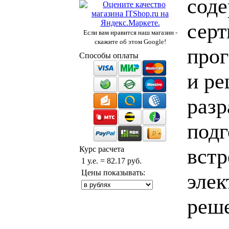
сод
серт
Если вам нравится наш магазин -
скажите об этом Google!
про
Способы оплаты
и р
разр
подг
встр
Курс расчета
1 у.е. = 82.17 руб.
Цены показывать:
элек
реш