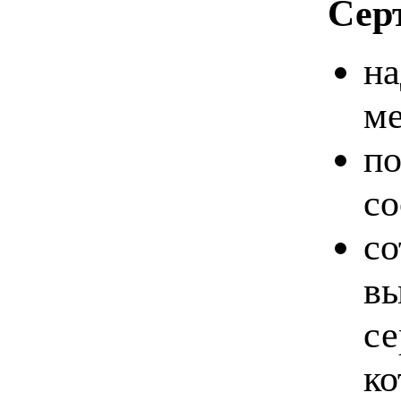
Сер
на
ме
по
со
со
в
се
ко