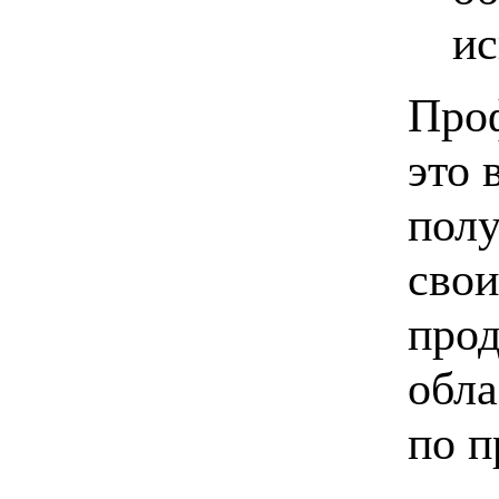
ис
Проф
это 
полу
свои
прод
обла
по 