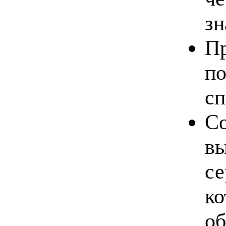
зн
Пр
по
сп
Со
в
се
ко
об