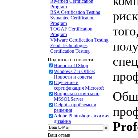
комп
Riverbed Certification
Program
риск
RSA Certification Testing
Symantec Certification
Program
того
TOGAF Certification
Program
VMware Certification Testing
полу
Zend Technologies
Certification Testing
спец
Подписка на новости
Новости ITShop
Windows 7 и Office:
проф
Новости и советы
Обучение и
сертификация Microsoft
Обш
Вопросы и ответы по
MSSQLServer
Delphi - проблемы и
проф
решения
Adobe Photoshop: алхимия
дизайна
Prof
Ваш отзыв