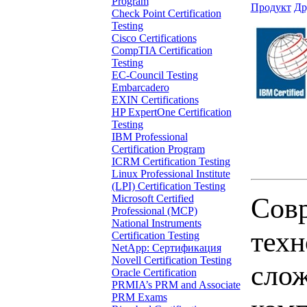
Program
Продукт
Др
Check Point Certification
Testing
Cisco Certifications
CompTIA Certification
Testing
EC-Council Testing
Embarcadero
EXIN Certifications
HP ExpertOne Certification
Testing
IBM Professional
Certification Program
ICRM Certification Testing
Linux Professional Institute
(LPI) Certification Testing
Сов
Microsoft Certified
Professional (MCP)
National Instruments
техн
Certification Testing
NetApp: Сертификация
Novell Certification Testing
сло
Oracle Certification
PRMIA’s PRM and Associate
PRM Exams