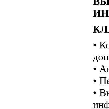
ВЫ
ИН
КЛ
• К
доп
• А
• П
• В
инф