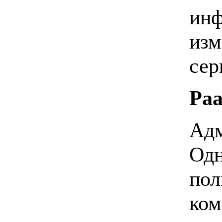
инф
изм
сер
Paa
Адм
Одн
пол
ком