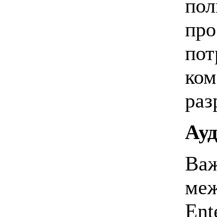
пол
про
пот
ком
раз
Ауд
Важ
меж
Ent