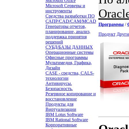
Microsoft Office
Microsoft Серверы и
Oracl
инструменты
Средства разработки ПО
САПР/CAD/CAM/MCAD
Программы
/
Генераторы отчетов,
планирование, анализ,
Продукт
Други
поддержка принятия
решений
СУБД/БАЗЫ ДАННЫХ
Операционные системы
Офисные программы
Мультимедия, Графика,
Дизайн
CASE - средства, CALS-
технологии
Антивирусы.
Безопасность.
Резервное копирование и
восстановление
Продукты для
Виртуализации
IBM Lotus Software
IBM Rational Software
Oracl
Корпоративные