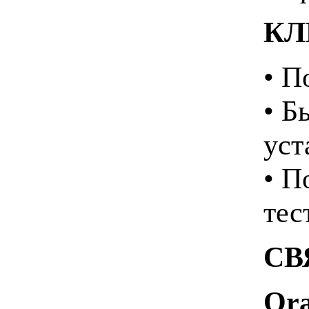
КЛ
• П
• Б
уст
• П
тес
СВ
Ora