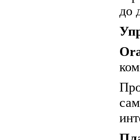
до 
Упр
Ora
ком
Про
сам
инт
Пла