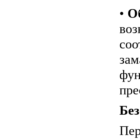
•
О
воз
соо
зам
фун
пре
Без
Пер