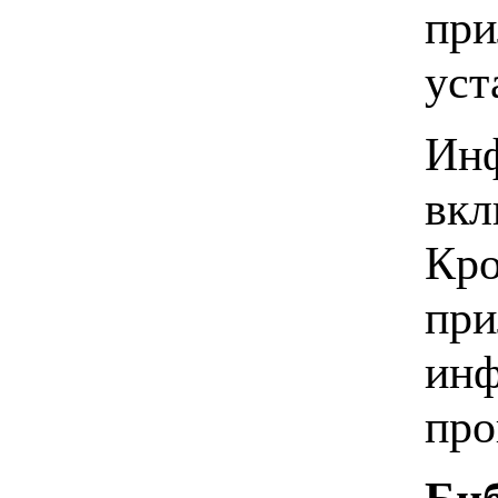
при
уст
Инф
вкл
Кро
при
инф
про