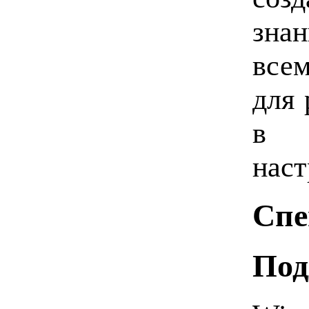
зна
все
для 
в 
наст
Спе
Под