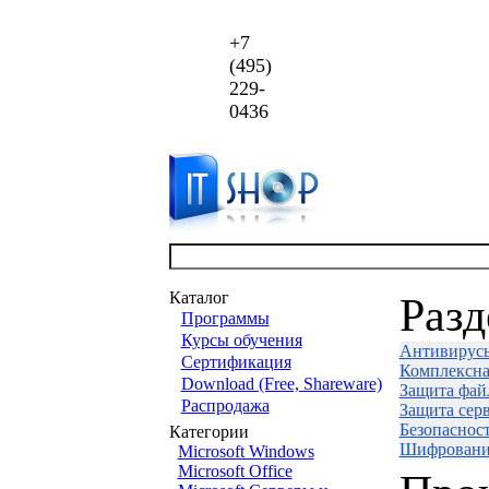
+7
(495)
229-
0436
Каталог
Раз
Программы
Курсы обучения
Антивирус
Сертификация
Комплексна
Download (Free, Shareware)
Защита фай
Распродажа
Защита сер
Безопаснос
Категории
Шифровани
Microsoft Windows
Microsoft Office