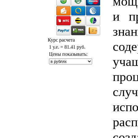
мощ
и п
знан
Курс расчета
соде
1 у.е. = 81.41 руб.
Цены показывать:
уча
про
слу
исп
рас
соз