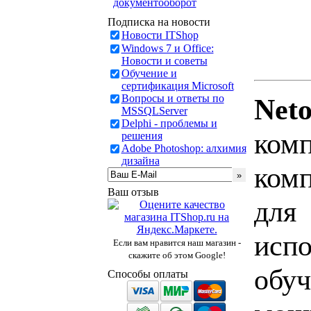
документооборот
Подписка на новости
Новости ITShop
Windows 7 и Office:
Новости и советы
Обучение и
сертификация Microsoft
Вопросы и ответы по
Net
MSSQLServer
Delphi - проблемы и
ко
решения
Adobe Photoshop: алхимия
дизайна
ком
Ваш отзыв
для
исп
Если вам нравится наш магазин -
скажите об этом Google!
об
Способы оплаты