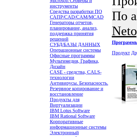
Про
Microsoft Серверы и
инструменты
По 
Средства разработки ПО
САПР/CAD/CAM/MCAD
Генераторы отчетов,
Neto
планирование, анализ,
поддержка принятия
решений
Программ
СУБД/БАЗЫ ДАННЫХ
Операционные системы
Продукт
Др
Офисные программы
Мультимедия, Графика,
Дизайн
CASE - средства, CALS-
технологии
Антивирусы. Безопасность.
Резервное копирование и
восстановление
Продукты для
Виртуализации
IBM Lotus Software
IBM Rational Software
Корпоративные
информационные системы
Электронный