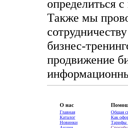
определиться с
Также мы пров
сотрудничеству
бизнес-тренинг
продвижение би
информационны
О нас
Помо
Главная
Общая с
Каталог
Как офор
Новинки
Тарифы 
Акции
Способы