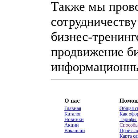
Также мы пров
сотрудничеству
бизнес-тренинг
продвижение би
информационны
О нас
Помо
Главная
Общая с
Каталог
Как офор
Новинки
Тарифы 
Акции
Способы
Вакансии
Прайс-л
Карта са