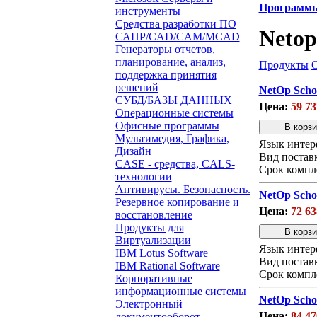
Программ
инструменты
Средства разработки ПО
Netop
САПР/CAD/CAM/MCAD
Генераторы отчетов,
планирование, анализ,
Продукты
поддержка принятия
решений
NetOp Scho
СУБД/БАЗЫ ДАННЫХ
Цена:
59 73
Операционные системы
Офисные программы
Мультимедия, Графика,
Язык интер
Дизайн
Вид постав
CASE - средства, CALS-
Срок компл
технологии
Антивирусы. Безопасность.
NetOp Scho
Резервное копирование и
Цена:
72 63
восстановление
Продукты для
Виртуализации
Язык интер
IBM Lotus Software
Вид постав
IBM Rational Software
Срок компл
Корпоративные
информационные системы
NetOp Scho
Электронный
Цена:
84 47
документооборот