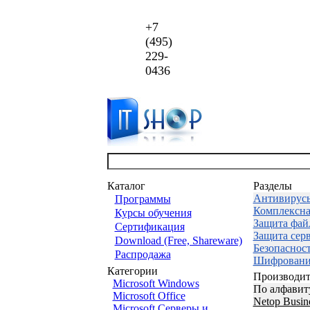
+7
(495)
229-
0436
Каталог
Разделы
Антивирус
Программы
Комплексна
Курсы обучения
Защита фай
Сертификация
Защита сер
Download (Free, Shareware)
Безопаснос
Распродажа
Шифровани
Категории
Производит
Microsoft Windows
По алфавит
Microsoft Office
Netop Busine
Microsoft Серверы и