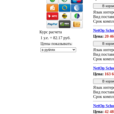
Язык интер
Вид постав
Срок компл
NetOp Scho
Курс расчета
Цена:
20 46
1 у.е. = 82.17 руб.
Цены показывать:
Язык интер
Вид постав
Срок компл
NetOp Scho
Цена:
163 6
Язык интер
Вид постав
Срок компл
NetOp Scho
Цена:
42 48