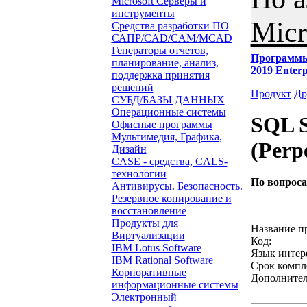
Microsoft Серверы и
инструменты
Micr
Средства разработки ПО
САПР/CAD/CAM/MCAD
Генераторы отчетов,
Программ
планирование, анализ,
2019 Enterp
поддержка принятия
решений
Продукт
Др
СУБД/БАЗЫ ДАННЫХ
Операционные системы
SQL S
Офисные программы
Мультимедия, Графика,
(Perp
Дизайн
CASE - средства, CALS-
технологии
По вопрос
Антивирусы. Безопасность.
Резервное копирование и
Звонок с 
восстановление
Продукты для
Название п
Виртуализации
Код:
IBM Lotus Software
Язык интер
IBM Rational Software
Срок компл
Корпоративные
Дополнител
информационные системы
Электронный