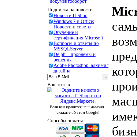
документооборот
Micr
Подписка на новости
Новости ITShop
Windows 7 и Office:
самы
Новости и советы
Обучение и
возм
сертификация Microsoft
Вопросы и ответы по
MSSQLServer
пред
Delphi - проблемы и
решения
Adobe Photoshop: алхимия
кото
дизайна
прои
Ваш отзыв
масш
Если вам нравится наш магазин -
имею
скажите об этом Google!
Способы оплаты
бизн