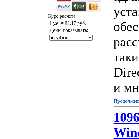
уста
Курс расчета
обес
1 у.е. = 82.17 руб.
Цены показывать:
расс
таки
Dire
и мн
Продолжите
1096
Wind