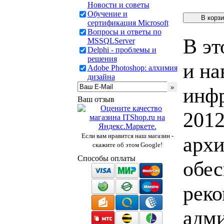
Новости и советы
Обучение и
сертификация Microsoft
Вопросы и ответы по
В эт
MSSQLServer
Delphi - проблемы и
решения
и на
Adobe Photoshop: алхимия
дизайна
инфр
Ваш отзыв
2012
Если вам нравится наш магазин -
архи
скажите об этом Google!
Способы оплаты
обес
реко
адм