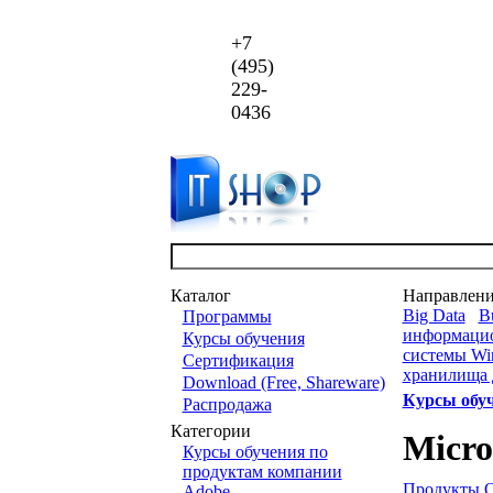
+7
(495)
229-
0436
Каталог
Направлен
Big Data
Bu
Программы
информаци
Курсы обучения
системы Wi
Сертификация
хранилища
Download (Free, Shareware)
Курсы обу
Распродажа
Категории
Micro
Курсы обучения по
продуктам компании
Продукты
Adobe