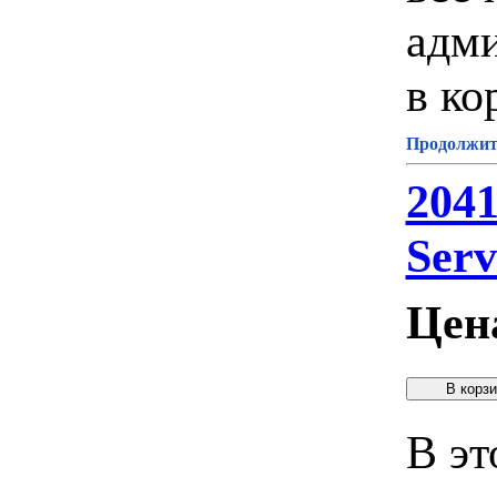
адми
в ко
Продолжите
204
Serv
Цен
В эт