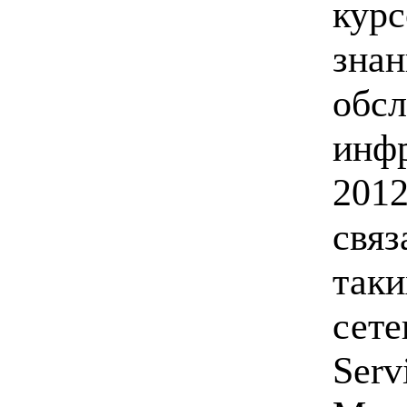
курс
знан
обсл
инфр
2012
связ
таки
сете
Serv