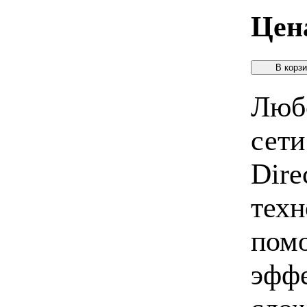
Цен
Люб
сети
Dire
техн
помо
эффе