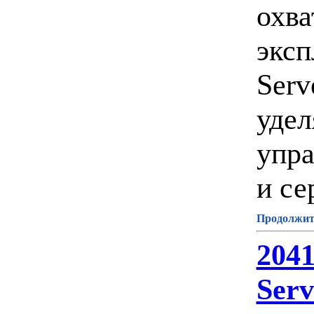
охва
эксп
Serv
удел
упра
и се
Продолжите
204
Serv