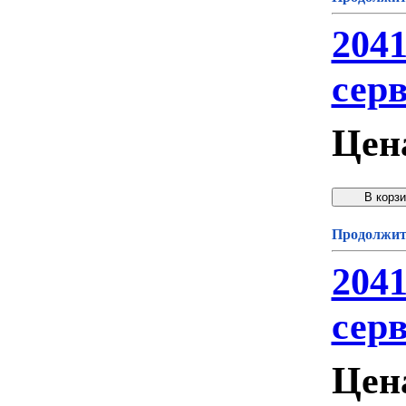
204
сер
Цен
Продолжите
204
сер
Цен