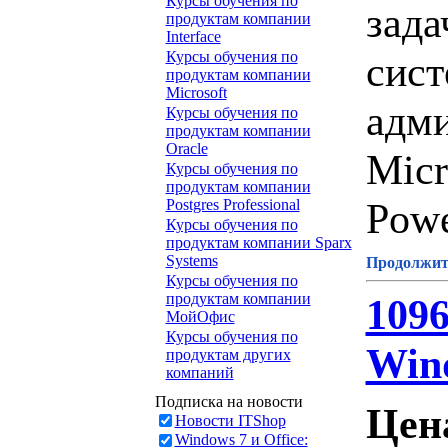
Курсы обучения по
зада
продуктам компании
Interface
Курсы обучения по
сист
продуктам компании
Microsoft
адми
Курсы обучения по
продуктам компании
Oracle
Micr
Курсы обучения по
продуктам компании
Powe
Postgres Professional
Курсы обучения по
продуктам компании Sparx
Systems
Продолжите
Курсы обучения по
продуктам компании
109
МойОфис
Курсы обучения по
Wind
продуктам других
компаний
Подписка на новости
Цен
Новости ITShop
Windows 7 и Office: