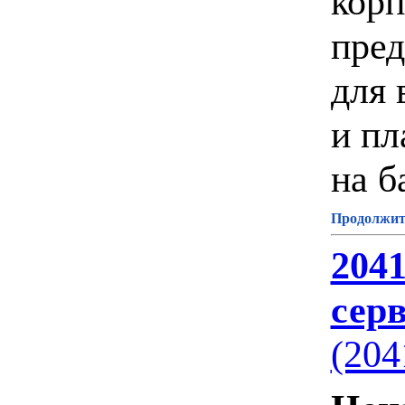
корп
пред
для 
и пл
на б
Продолжите
204
серв
(204