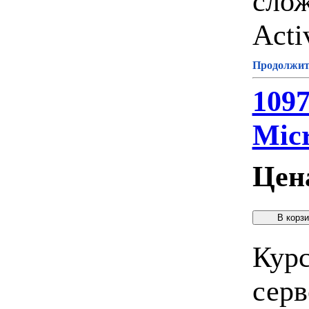
слож
Acti
Продолжите
109
Micr
Цен
Курс
серв