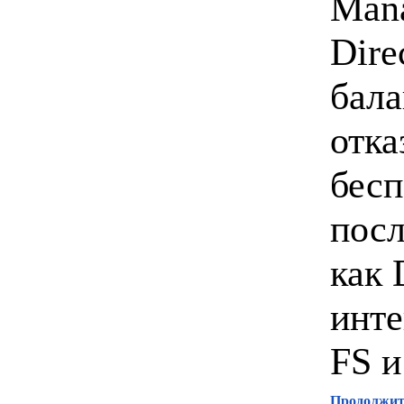
Mana
Dire
бала
отка
бесп
посл
как 
инте
FS и
Продолжите