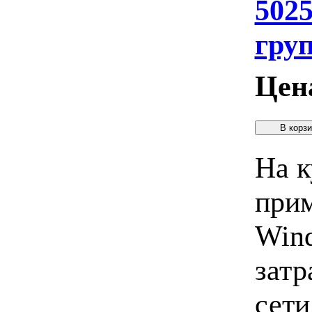
502
гру
Цен
На к
прим
Wind
затр
сети