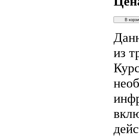
Цен
Данн
из т
Курс
необ
инфр
вклю
дейс