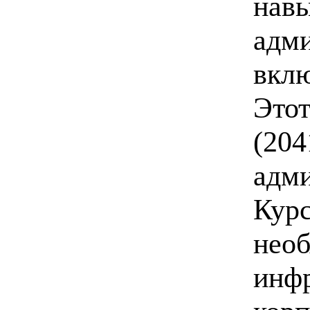
навы
адми
вклю
Этот
(204
адми
Курс
необ
инфр