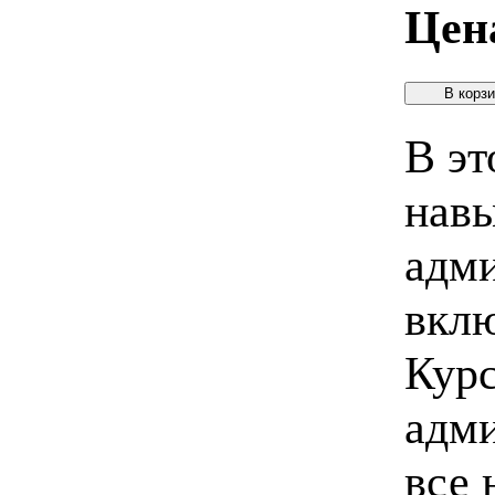
Цен
В эт
навы
адми
вклю
Курс
адм
все 