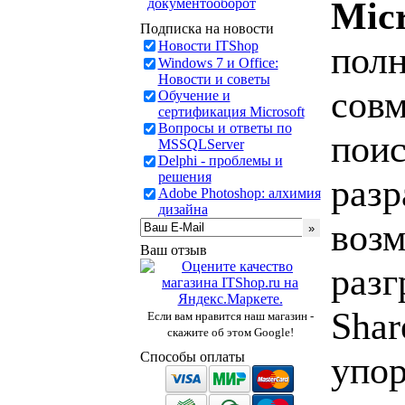
Micr
документооборот
Подписка на новости
Новости ITShop
полн
Windows 7 и Office:
Новости и советы
совм
Обучение и
сертификация Microsoft
Вопросы и ответы по
поис
MSSQLServer
Delphi - проблемы и
решения
разр
Adobe Photoshop: алхимия
дизайна
возм
Ваш отзыв
разг
Shar
Если вам нравится наш магазин -
скажите об этом Google!
Способы оплаты
упор