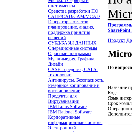
Microsoft Серверы и
инструменты
Micr
Средства разработки ПО
САПР/CAD/CAM/MCAD
Генераторы отчетов,
Программ
планирование, анализ,
SharePoint 
поддержка принятия
решений
Продукт
Др
СУБД/БАЗЫ ДАННЫХ
Операционные системы
Micro
Офисные программы
Мультимедия, Графика,
Дизайн
По вопрос
CASE - средства, CALS-
технологии
Звонок с 
Антивирусы. Безопасность.
Резервное копирование и
Название п
восстановление
Код:
Продукты для
Язык интер
Виртуализации
Срок компл
IBM Lotus Software
Операционн
IBM Rational Software
Дополнител
Корпоративные
информационные системы
Электронный