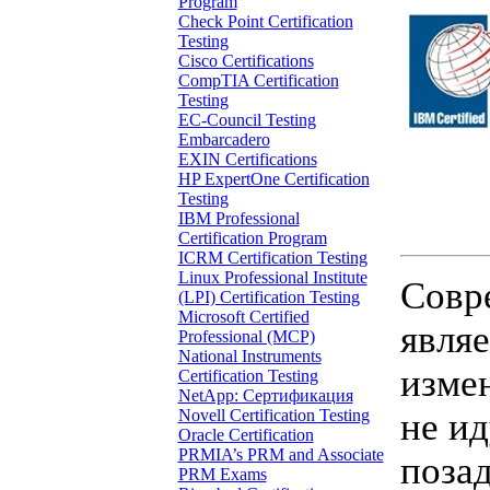
Program
Check Point Certification
Testing
Cisco Certifications
CompTIA Certification
Testing
EC-Council Testing
Embarcadero
EXIN Certifications
HP ExpertOne Certification
Testing
IBM Professional
Certification Program
ICRM Certification Testing
Linux Professional Institute
Совр
(LPI) Certification Testing
Microsoft Certified
явля
Professional (MCP)
National Instruments
изме
Certification Testing
NetApp: Сертификация
Novell Certification Testing
не ид
Oracle Certification
PRMIA’s PRM and Associate
позад
PRM Exams