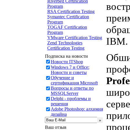
Riverbed Certification
вост
Program
RSA Certification Testing
преи
Symantec Certification
Program
обра
TOGAF Certification
Program
VMware Certification Testing
IBM.
Zend Technologies
Certification Testing
Обши
Подписка на новости
Новости ITShop
проф
Windows 7 и Office:
Новости и советы
Обучение и
Profe
сертификация Microsoft
Вопросы и ответы по
широ
MSSQLServer
Delphi - проблемы и
серв
решения
Adobe Photoshop: алхимия
прил
дизайна
проце
Ваш отзыв