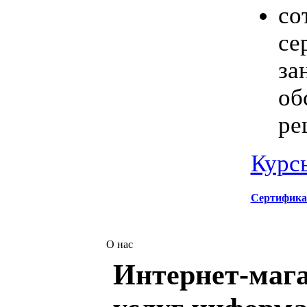
со
се
за
об
ре
Курс
Сертифика
О нас
Интернет-мага