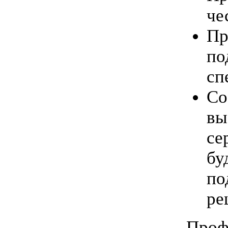
че
Пр
по
сп
Со
вы
се
бу
по
ре
Проф