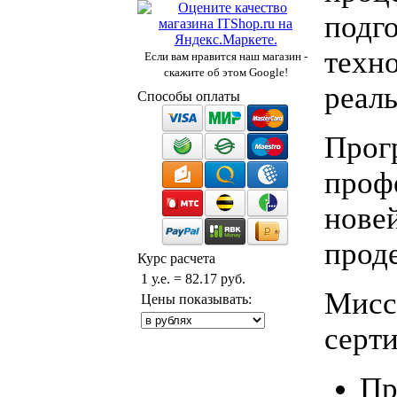
подго
техно
Если вам нравится наш магазин -
скажите об этом Google!
реал
Способы оплаты
Прогр
проф
нове
прод
Курс расчета
1 у.е. = 82.17 руб.
Мисс
Цены показывать:
серт
Пр