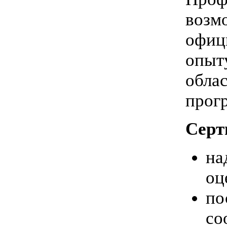
возм
офиц
опыт
обла
прог
Серт
на
оц
по
со