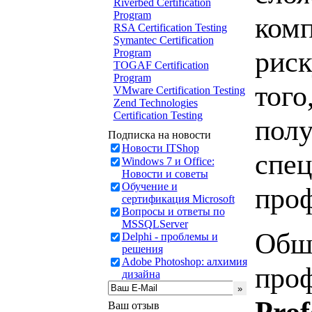
Riverbed Certification
Program
комп
RSA Certification Testing
Symantec Certification
риск
Program
TOGAF Certification
Program
того
VMware Certification Testing
Zend Technologies
Certification Testing
полу
Подписка на новости
Новости ITShop
спец
Windows 7 и Office:
Новости и советы
Обучение и
проф
сертификация Microsoft
Вопросы и ответы по
MSSQLServer
Обш
Delphi - проблемы и
решения
Adobe Photoshop: алхимия
проф
дизайна
Prof
Ваш отзыв