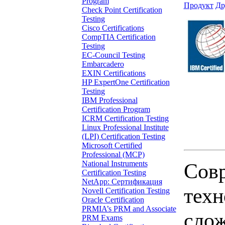
Program
Продукт
Др
Check Point Certification
Testing
Cisco Certifications
CompTIA Certification
Testing
EC-Council Testing
Embarcadero
EXIN Certifications
HP ExpertOne Certification
Testing
IBM Professional
Certification Program
ICRM Certification Testing
Linux Professional Institute
(LPI) Certification Testing
Microsoft Certified
Professional (MCP)
National Instruments
Сов
Certification Testing
NetApp: Сертификация
техн
Novell Certification Testing
Oracle Certification
PRMIA’s PRM and Associate
сло
PRM Exams