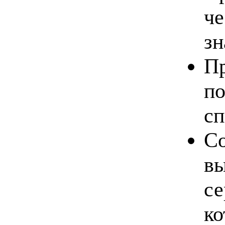
че
зн
Пр
по
сп
Со
в
се
ко