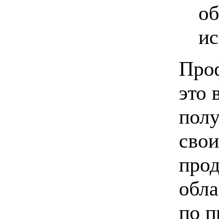
об
ис
Проф
это 
полу
свои
прод
обла
по 