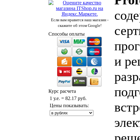
сод
Если вам нравится наш магазин -
скажите об этом Google!
серт
Способы оплаты
про
и р
разр
подг
Курс расчета
1 у.е. = 82.17 руб.
встр
Цены показывать:
элек
реш