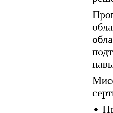
Прог
обла
обла
подт
навы
Мис
серт
Пр