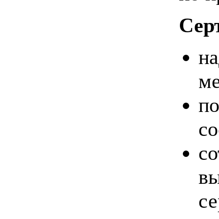
Сер
на
ме
по
со
со
в
се