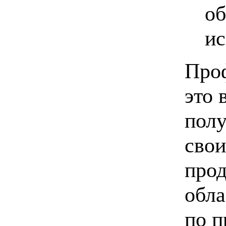
об
ис
Проф
это 
полу
свои
прод
обла
по 