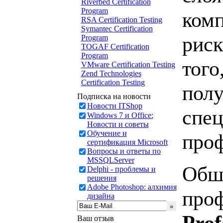
Riverbed Certification
Program
комп
RSA Certification Testing
Symantec Certification
риск
Program
TOGAF Certification
Program
того
VMware Certification Testing
Zend Technologies
Certification Testing
полу
Подписка на новости
Новости ITShop
спец
Windows 7 и Office:
Новости и советы
Обучение и
проф
сертификация Microsoft
Вопросы и ответы по
MSSQLServer
Обш
Delphi - проблемы и
решения
Adobe Photoshop: алхимия
проф
дизайна
Prof
Ваш отзыв