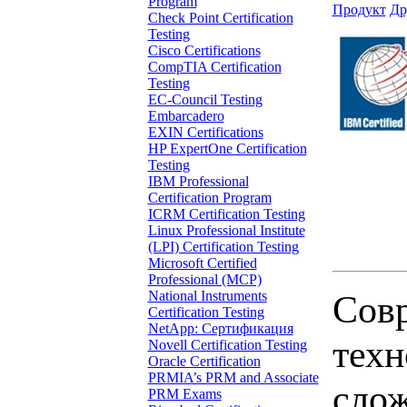
Program
Продукт
Др
Check Point Certification
Testing
Cisco Certifications
CompTIA Certification
Testing
EC-Council Testing
Embarcadero
EXIN Certifications
HP ExpertOne Certification
Testing
IBM Professional
Certification Program
ICRM Certification Testing
Linux Professional Institute
(LPI) Certification Testing
Microsoft Certified
Professional (MCP)
National Instruments
Сов
Certification Testing
NetApp: Сертификация
техн
Novell Certification Testing
Oracle Certification
PRMIA’s PRM and Associate
сло
PRM Exams