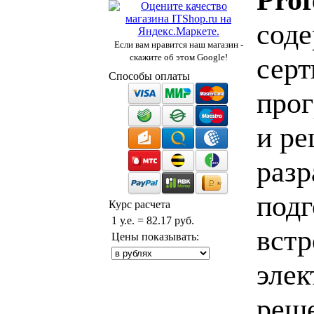
сод
Если вам нравится наш магазин -
скажите об этом Google!
серт
Способы оплаты
про
и р
разр
подг
Курс расчета
1 у.е. = 82.17 руб.
встр
Цены показывать:
элек
реш