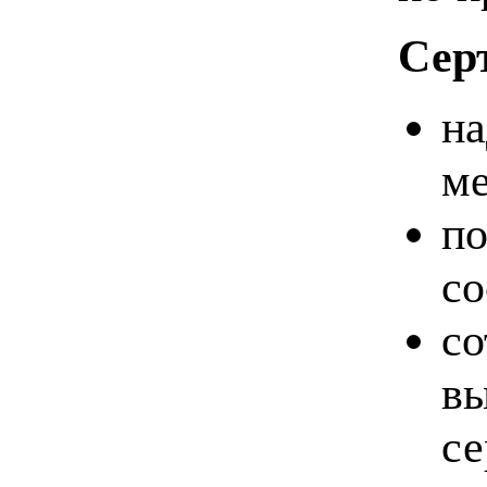
Сер
на
ме
по
со
со
в
се