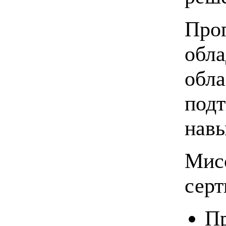
Прог
обла
обла
подт
навы
Мис
серт
Пр