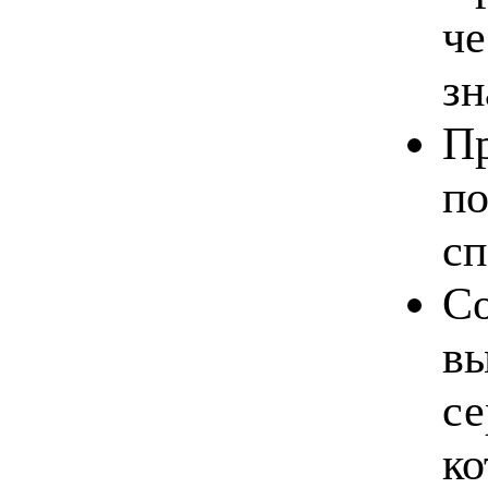
че
зн
Пр
по
сп
Со
в
се
ко