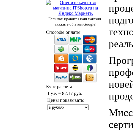
проце
подго
Если вам нравится наш магазин -
скажите об этом Google!
техно
Способы оплаты
реал
Прогр
проф
нове
Курс расчета
прод
1 у.е. = 82.17 руб.
Цены показывать:
Мисс
серт