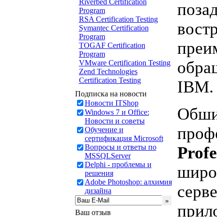
Riverbed Certification
позад
Program
RSA Certification Testing
вост
Symantec Certification
Program
преи
TOGAF Certification
Program
обра
VMware Certification Testing
Zend Technologies
Certification Testing
IBM.
Подписка на новости
Новости ITShop
Обши
Windows 7 и Office:
Новости и советы
проф
Обучение и
сертификация Microsoft
Вопросы и ответы по
Profe
MSSQLServer
Delphi - проблемы и
широ
решения
Adobe Photoshop: алхимия
серв
дизайна
прил
Ваш отзыв