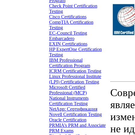
Program
Check Point Certification
Testing
Cisco Certifications
CompTIA Certification
Testing
EC-Council Testing
Embarcadero
EXIN Certifications
HP ExpertOne Certification
Testing
IBM Professional
Certification Program
ICRM Certification Testing
Linux Professional Institute
(LPI) Certification Testing
Microsoft Certified
Совр
Professional (MCP)
National Instruments
явля
Certification Testing
NetApp: Сертификация
изме
Novell Certification Testing
Oracle Certification
PRMIA’s PRM and Associate
не ид
PRM Exams