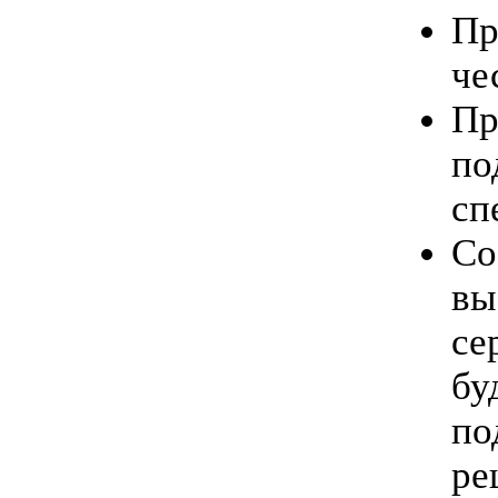
Пр
че
Пр
по
сп
Со
вы
се
бу
по
ре