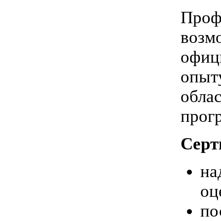
Проф
возм
офиц
опыт
обла
прог
Серт
на
оц
по