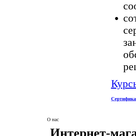
со
со
се
за
об
ре
Курс
Сертифика
О нас
Интернет-мага