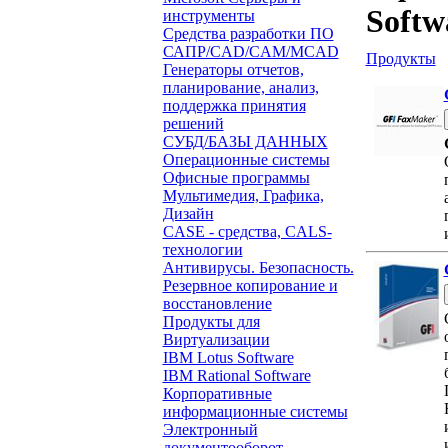
Softw
инструменты
Средства разработки ПО
САПР/CAD/CAM/MCAD
Продукты
Генераторы отчетов,
планирование, анализ,
поддержка принятия
решений
СУБД/БАЗЫ ДАННЫХ
Операционные системы
Офисные программы
Мультимедия, Графика,
Дизайн
CASE - средства, CALS-
технологии
Антивирусы. Безопасность.
Резервное копирование и
восстановление
Продукты для
Виртуализации
IBM Lotus Software
IBM Rational Software
Корпоративные
информационные системы
Электронный
документооборот