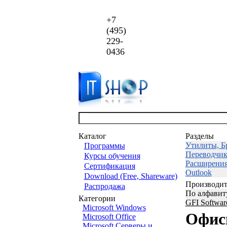
+7
(495)
229-
0436
Каталог
Разделы
Утилиты, Бр
Программы
Переводчик
Курсы обучения
Расширения 
Сертификация
Outlook
Download (Free, Shareware)
Производит
Распродажа
По алфавит
Категории
GFI Softwar
Microsoft Windows
Офис
Microsoft Office
Microsoft Серверы и