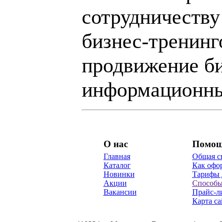
сотрудничеству
бизнес-тренинг
продвижение би
информационны
О нас
Помо
Главная
Общая с
Каталог
Как офор
Новинки
Тарифы 
Акции
Способы
Вакансии
Прайс-л
Карта са