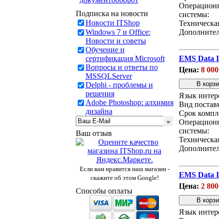
Операцион
Подписка на новости
системы:
Новости ITShop
Техническа
Windows 7 и Office:
Дополнител
Новости и советы
Обучение и
сертификация Microsoft
EMS Data Im
Вопросы и ответы по
Цена:
8 000
MSSQLServer
Delphi - проблемы и
решения
Язык интер
Adobe Photoshop: алхимия
Вид постав
дизайна
Срок компл
Операцион
системы:
Ваш отзыв
Техническа
Дополнител
Если вам нравится наш магазин -
EMS Data I
скажите об этом Google!
Цена:
2 800
Способы оплаты
Язык интер