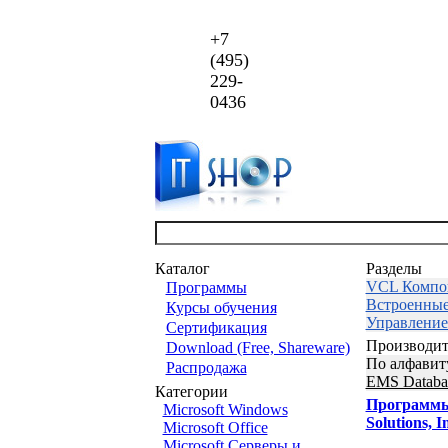
+7
(495)
229-
0436
Каталог
Разделы
VCL Компо
Программы
Встроенны
Курсы обучения
Управление
Сертификация
Производит
Download (Free, Shareware)
По алфавит
Распродажа
EMS Databas
Категории
Программ
Microsoft Windows
Solutions, I
Microsoft Office
Microsoft Серверы и