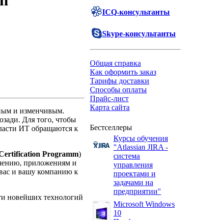
gn"
ICQ-консультанты
Skype-консультанты
Общая справка
Как оформить заказ
Тарифы доставки
Способы оплаты
Прайс-лист
Карта сайта
ным и изменчивым.
зади. Для того, чтобы
Бестселлеры
ласти ИТ обращаются к
Курсы обучения
"Atlassian JIRA -
Certification Programm
)
система
ечению, приложениям и
управления
вас и вашу компанию к
проектами и
задачами на
предприятии"
сти новейших технологий
Microsoft Windows
10