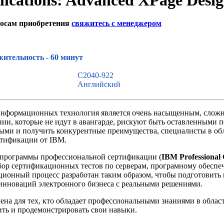
lications: Advanced XPage Desi
осам приобретения
свяжитесь с менеджером
 с сайта
ительность - 60 минут
C2040-922
Английский
нформационных технология является очень насыщенным, слож
и, которые не идут в авангарде, рискуют быть оставленными по
ными и получить конкурентные преимущества, специалисты в об
тификации от IBM.
программы профессиональной сертификации (
IBM Professional 
ор сертификационных тестов по серверам, програмному обесп
ионный процесс разработан таким образом, чтобы подготовить 
 инноваций электронного бизнеса с реальными решениями.
ена для тех, кто обладает профессиональными знаниями в обла
ить и продемонстрировать свои навыки.