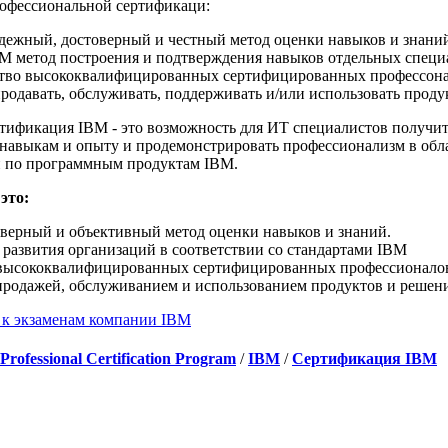
офессиональной сертификаци:
дежный, достоверный и честный метод оценки навыков и знани
M метод построения и подтверждения навыков отдельных специ
ство высококвалифицированных сертифицированных профессонал
продавать, обслуживать, поддерживать и/или использовать прод
тификация IBM - это возможность для ИТ специалистов получи
навыкам и опыту и продемонстрировать профессионализм в об
й по программным продуктам IBM.
это:
верный и объективный метод оценки навыков и знаний.
 развития организаций в соответствии со стандартами IBM
 высококвалифицированных сертифицированных профессионалов
родажей, обслуживанием и использованием продуктов и решен
 к экзаменам компании IBM
rofessional Certification Program
/
IBM
/
Сертификация IBM