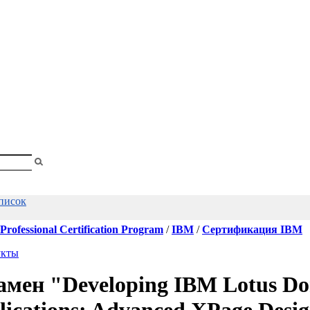
shopa
Вы
смотрели
список
rofessional Certification Program
/
IBM
/
Сертификация IBM
укты
амен "Developing IBM Lotus Do