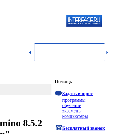
119334,
г.
Москва,
dmin@itshop.ru
ул.
Бардина,
д. 4,
корп. 3
Вход
Помощь
Задать вопрос
программы
обучение
экзамены
компьютеры
mino 8.5.2
Бесплатный звонок