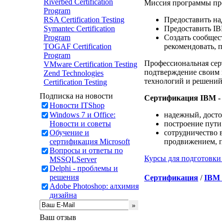
Riverbed Certification
Миссия программы пр
Program
RSA Certification Testing
Предоставить на
Symantec Certification
Предоставить IB
Program
Создать сообще
TOGAF Certification
рекомендовать, 
Program
Профессиональная сер
VMware Certification Testing
подтверждение своим 
Zend Technologies
технологий и решени
Certification Testing
Подписка на новости
Сертификация IBM - 
Новости ITShop
Windows 7 и Office:
надежный, досто
Новости и советы
построение пути
Обучение и
сотрудничество
сертификация Microsoft
продвижением, п
Вопросы и ответы по
Курсы для подготовки
MSSQLServer
Delphi - проблемы и
решения
Сертификация
/
IBM P
Adobe Photoshop: алхимия
дизайна
Ваш отзыв