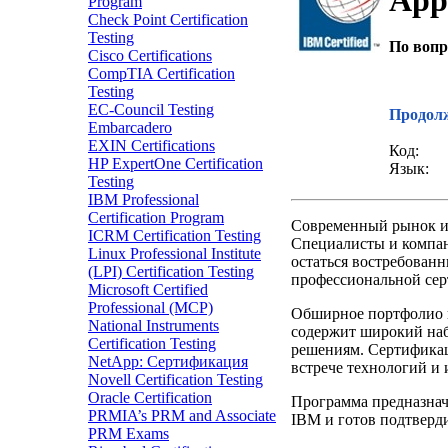
App
Program
Check Point Certification
Testing
По вопр
Cisco Certifications
CompTIA Certification
Звонок
Testing
EC-Council Testing
Продолж
Embarcadero
EXIN Certifications
Код:
HP ExpertOne Certification
Язык:
Testing
IBM Professional
Certification Program
Современный рынок и
ICRM Certification Testing
Специалисты и компани
Linux Professional Institute
остаться востребован
(LPI) Certification Testing
профессиональной сер
Microsoft Certified
Professional (MCP)
Обширное портфолио 
National Instruments
содержит широкий наб
Certification Testing
решениям. Сертификац
NetApp: Сертификация
встрече технологий и
Novell Certification Testing
Oracle Certification
Программа предназнач
PRMIA’s PRM and Associate
IBM и готов подтверд
PRM Exams