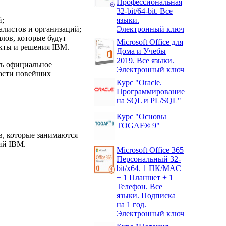
Профессиональная
32-bit/64-bit. Все
й;
языки.
алистов и организаций;
Электронный ключ
ов, которые будут
Microsoft Office для
укты и решения IBM.
Дома и Учебы
2019. Все языки.
ть официальное
Электронный ключ
ласти новейших
Курс "Oracle.
Программирование
на SQL и PL/SQL"
Курс "Основы
TOGAF® 9"
, которые занимаются
ий IBM.
Microsoft Office 365
Персональный 32-
bit/x64. 1 ПК/MAC
+ 1 Планшет + 1
Телефон. Все
языки. Подписка
на 1 год.
Электронный ключ