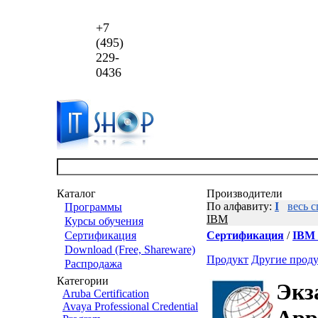
+7
(495)
229-
0436
Каталог
Производители
По алфавиту:
I
весь 
Программы
IBM
Курсы обучения
Сертификация
Сертификация
/
IBM P
Download (Free, Shareware)
Продукт
Другие прод
Распродажа
Категории
Экз
Aruba Certification
Avaya Professional Credential