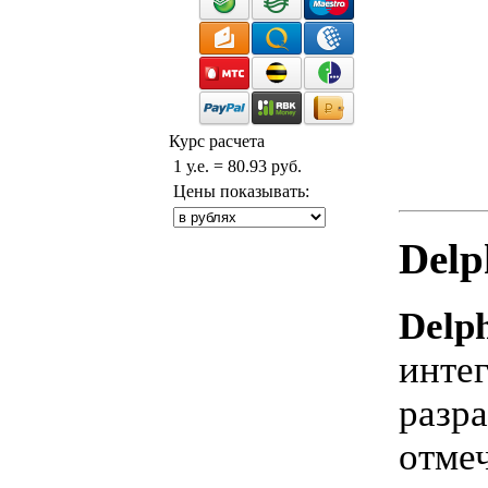
Курс расчета
1 у.е. = 80.93 руб.
Цены показывать:
Delp
Delph
интег
разр
отме