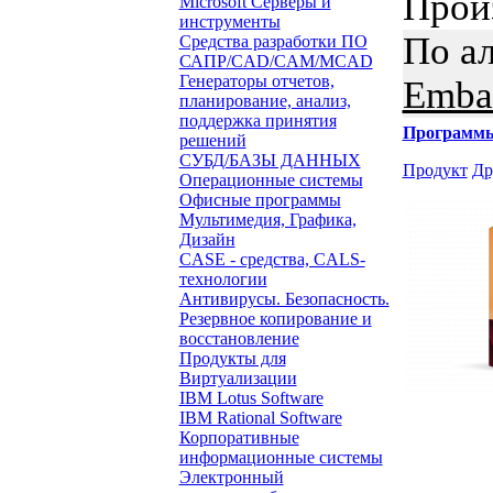
Прои
Microsoft Серверы и
инструменты
По а
Средства разработки ПО
САПР/CAD/CAM/MCAD
Генераторы отчетов,
Embar
планирование, анализ,
поддержка принятия
Программ
решений
СУБД/БАЗЫ ДАННЫХ
Продукт
Др
Операционные системы
Офисные программы
Мультимедия, Графика,
Дизайн
CASE - средства, CALS-
технологии
Антивирусы. Безопасность.
Резервное копирование и
восстановление
Продукты для
Виртуализации
IBM Lotus Software
IBM Rational Software
Корпоративные
информационные системы
Электронный