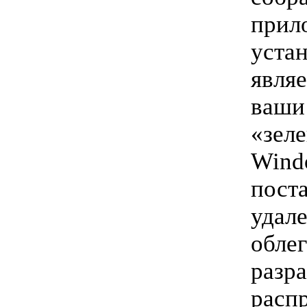
прил
уста
являе
ваши
«зел
Windo
пост
удале
обле
разр
расп