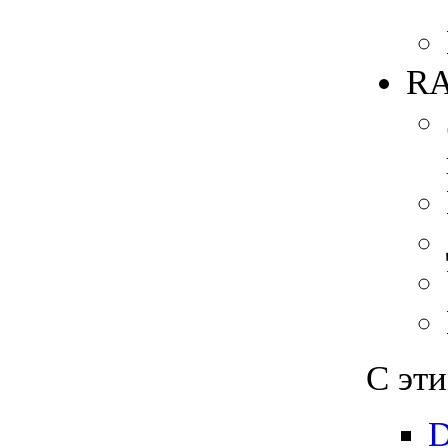
RA
С эт
D