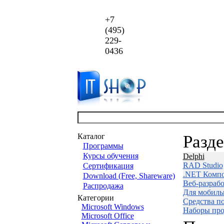
+7
(495)
229-
0436
Каталог
Разд
Программы
Курсы обучения
Delphi
RAD Studio
Сертификация
.NET Комп
Download (Free, Shareware)
Веб-разраб
Распродажа
Для мобиль
Категории
Средства п
Microsoft Windows
Наборы про
Microsoft Office