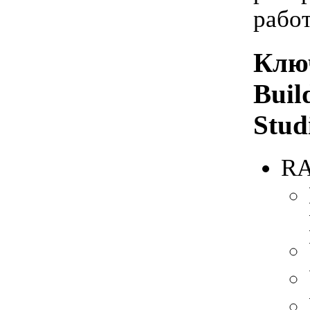
рабо
Ключ
Buil
Stud
RA