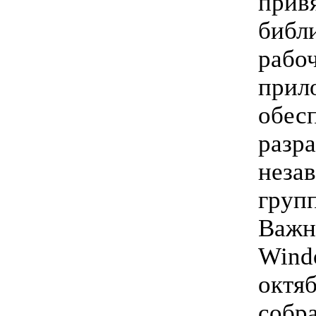
прив
библ
рабоч
прил
обес
разр
неза
груп
Важно
Wind
октяб
собр