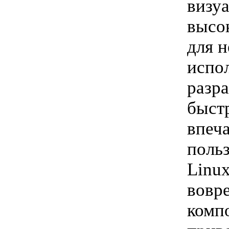
визуа
высо
для 
испол
разр
быст
впеч
польз
Linu
вовре
комп