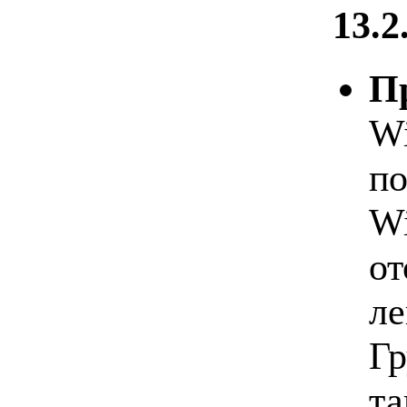
13.2
П
Wi
по
Wi
от
ле
Гр
та