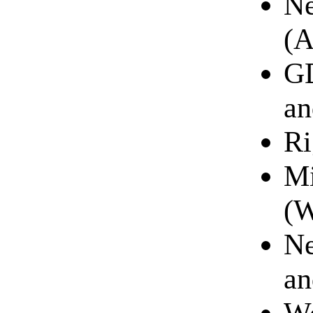
Ne
(A
GD
an
Ri
Mi
(W
Ne
an
Wo