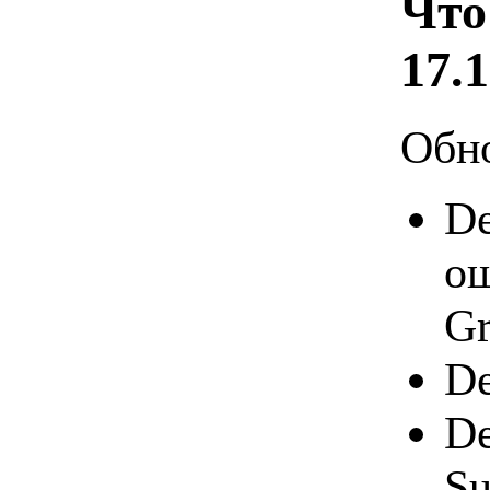
Что
17.1
Обно
De
ош
Gr
De
De
Su