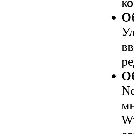
ко
О
Ул
вв
ре
Об
Ne
мн
W