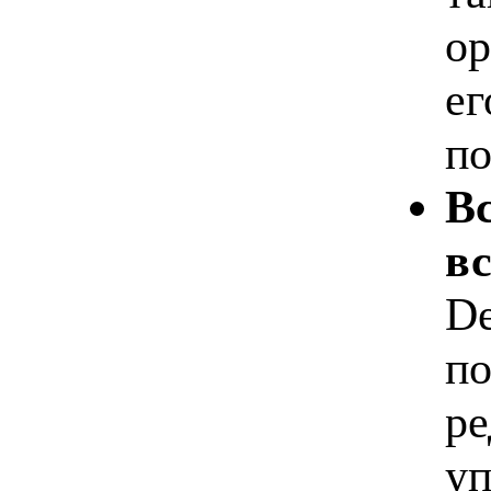
ор
ег
по
В
вс
De
по
ре
уп