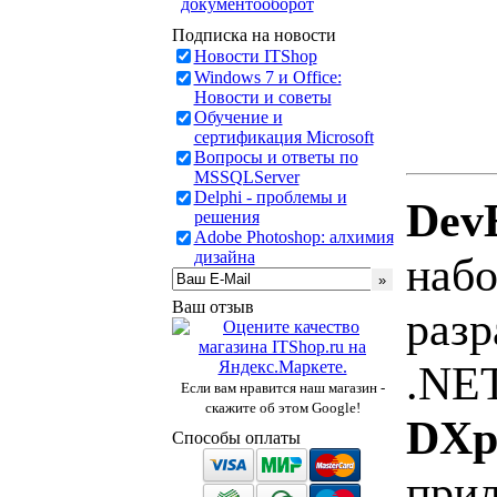
документооборот
Подписка на новости
Новости ITShop
Windows 7 и Office:
Новости и советы
Обучение и
сертификация Microsoft
Вопросы и ответы по
MSSQLServer
Delphi - проблемы и
DevE
решения
Adobe Photoshop: алхимия
дизайна
набо
Ваш отзыв
разр
.NET
Если вам нравится наш магазин -
скажите об этом Google!
DXp
Способы оплаты
при