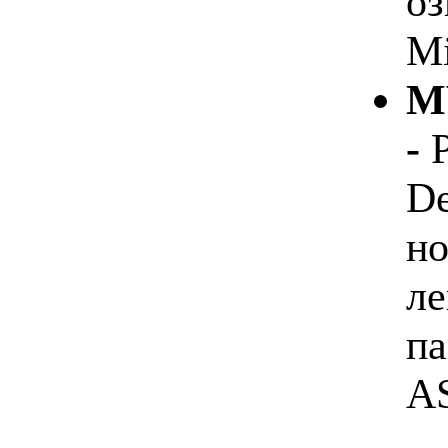
оз
Mi
M
-
Р
De
но
ле
па
A