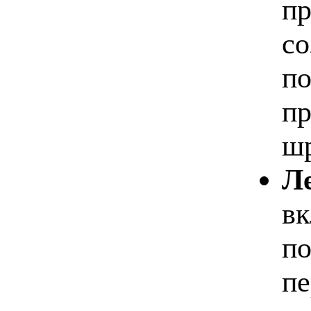
пр
со
по
пр
шр
Ле
вк
по
пе