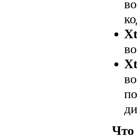
во
ко
Xt
во
Xt
во
п
ди
Что 