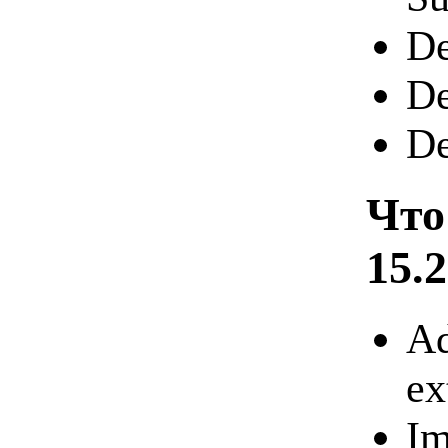
De
D
D
Что
15.
Ad
ex
Im