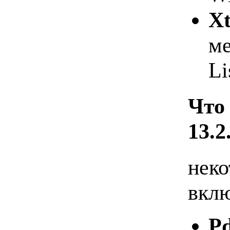
Xt
ме
Li
Что 
13.2
неко
вклю
Pd