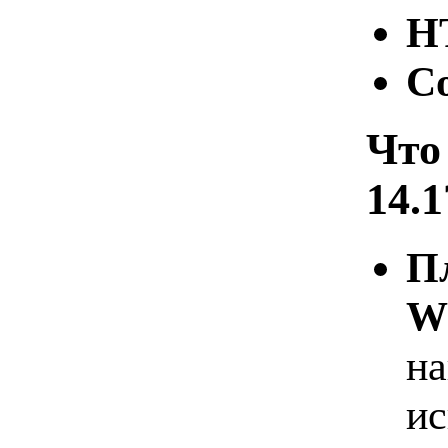
H
Co
Что
14.1
П
W
на
ис