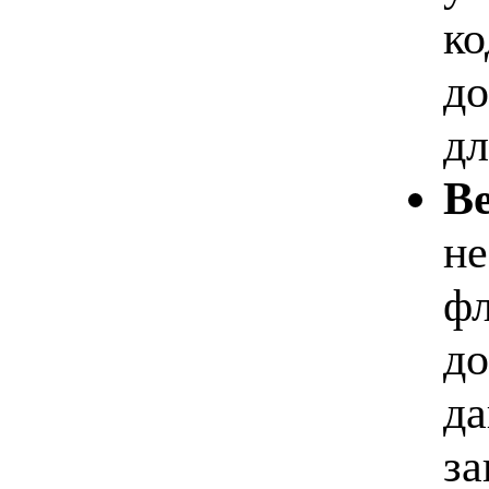
ко
до
дл
В
не
фл
до
да
за