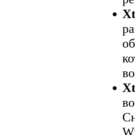
X
ра
об
ко
во
X
во
Сн
Wi