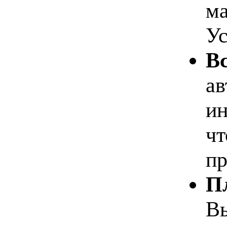
ма
Ус
В
ав
ин
чт
пр
П
Вы