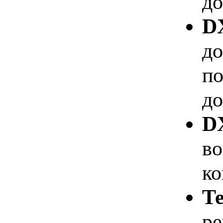
до
D
до
по
до
D
во
ко
Т
ре