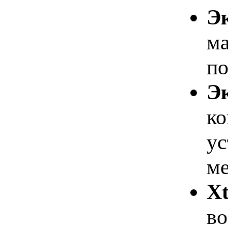
Э
ма
по
Э
ко
ус
ме
X
во