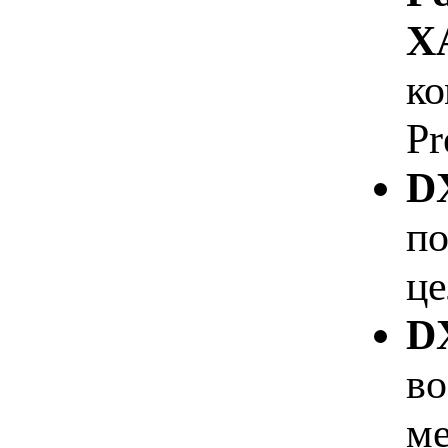
X
ко
Pr
D
по
це
D
во
ме