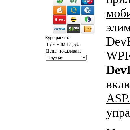
моб
элим
DevE
Курс расчета
1 у.е. = 82.17 руб.
Цены показывать:
WPF 
Dev
вкл
ASP
упр