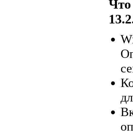
Что
13.2
Wi
Оп
се
Ко
дл
Вк
оп