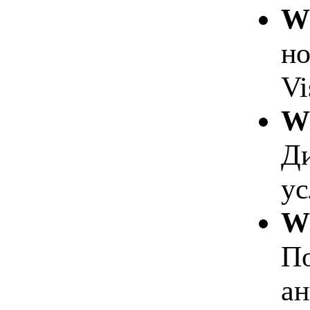
W
но
Vi
W
Ди
ус
W
По
ан