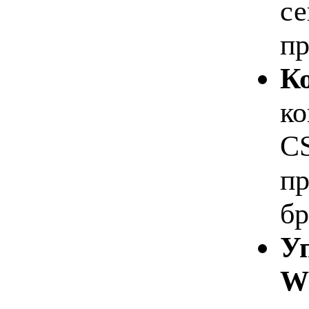
се
пр
Ко
ко
CS
пр
бр
Уп
W