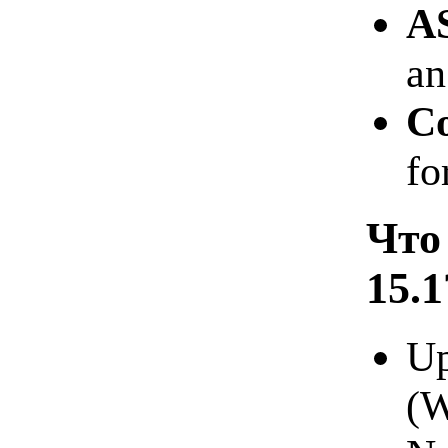
A
an
C
fo
Что
15.1
Up
(W