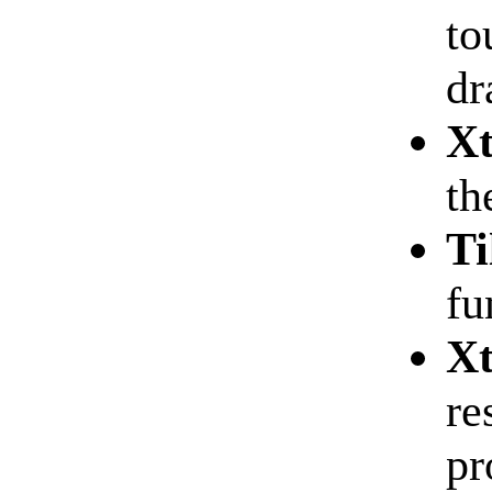
to
dr
Xt
th
Ti
fu
Xt
re
pr