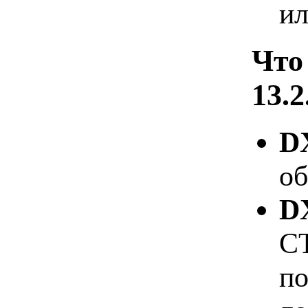
ил
Что
13.2
D
об
DX
CT
по