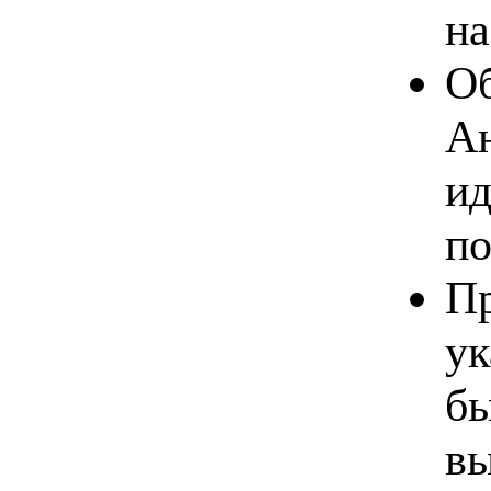
на
Об
Ан
ид
по
Пр
ук
бы
вы