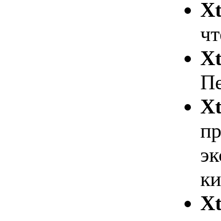
X
чт
X
Пе
X
пр
эк
к
Xt