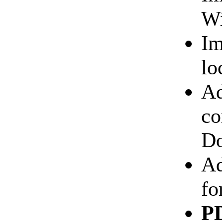
Wi
I
lo
Ad
co
Do
Ad
fo
P