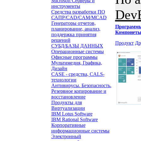
Microsoft Серверы и
инструменты
DevE
Средства разработки ПО
САПР/CAD/CAM/MCAD
Генераторы отчетов,
Программ
планирование, анализ,
Компонет
поддержка принятия
решений
Продукт
Др
СУБД/БАЗЫ ДАННЫХ
Операционные системы
Офисные программы
Мультимедия, Графика,
Дизайн
CASE - средства, CALS-
технологии
Антивирусы. Безопасность.
Резервное копирование и
восстановление
Продукты для
Виртуализации
IBM Lotus Software
IBM Rational Software
Корпоративные
информационные системы
Электронный