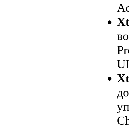
Ac
X
во
Pr
UL
Xt
до
уп
Ch