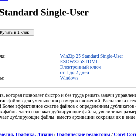
Standard Single-User
упить дешевле
ля:
WinZip 25 Standard Single-User
ESDWZ25STDML
Электронный ключ
от 1 до 2 дней
ы:
Windows
а, которая позволяет быстро и без труда решать задачи управлен
тие файлов для уменьшения размеров вложений. Распаковка все
 Более эффективное сжатие файлов с определением дубликатов
px-файлы часто содержат дублирующие файлы, увеличивая размер
чает дублирующие файлы, вместо архивации сохраняя их в виде
медия, Графика, Дизайн
/
Графические редакторы
/
Corel Cor