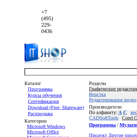
+7
(495)
229-
0436
Каталог
Разделы
Графические редактор
Программы
Верстка
Курсы обучения
Редактирование видео
Сертификация
Производители
Download (Free, Shareware)
По алфавиту:
A
C
ве
Распродажа
CADSoftTools
Corel C
Категории
Программы
/
Мульти
Microsoft Windows
Microsoft Office
Продукт
Другие прод