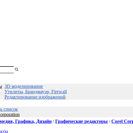
shopa
Вы
смотрели
ы
3D моделирование
Утилиты, Брандмауэр, Firewall
Редактирование изображений
сь список
orporation
медия, Графика, Дизайн
/
Графические редакторы
/
Corel Cor
укты