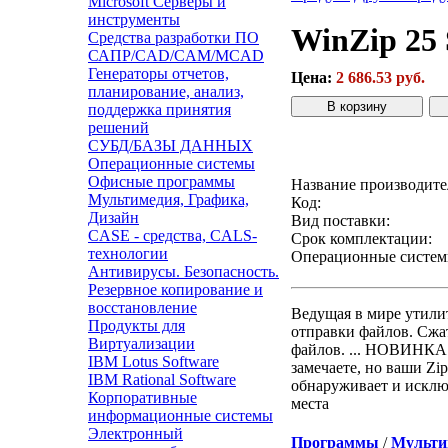
Microsoft Серверы и
инструменты
WinZip 25 
Средства разработки ПО
САПР/CAD/CAM/MCAD
Генераторы отчетов,
Цена:
2 686.53 руб.
планирование, анализ,
поддержка принятия
решений
Звонок с сайта
К
СУБД/БАЗЫ ДАННЫХ
Операционные системы
Офисные программы
Название производите
Мультимедия, Графика,
Код:
Дизайн
Вид поставки:
CASE - средства, CALS-
Срок комплектации:
технологии
Операционные систем
Антивирусы. Безопасность.
Резервное копирование и
восстановление
Ведущая в мире утилит
Продукты для
отправки файлов. Сжа
Виртуализации
файлов. ... НОВИНКА!
IBM Lotus Software
замечаете, но ваши Zi
IBM Rational Software
обнаруживает и исклю
Корпоративные
места
информационные системы
Электронный
Программы
/
Мульти