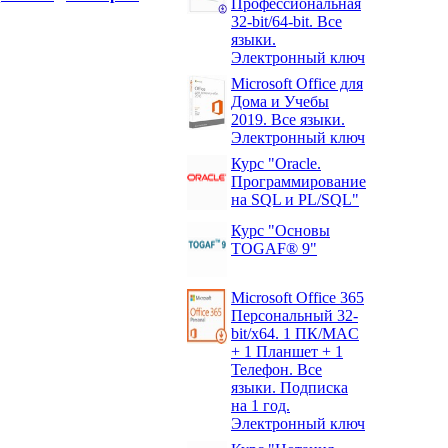
Профессиональная
32-bit/64-bit. Все
языки.
Электронный ключ
Microsoft Office для
Дома и Учебы
2019. Все языки.
Электронный ключ
Курс "Oracle.
Программирование
на SQL и PL/SQL"
Курс "Основы
TOGAF® 9"
Microsoft Office 365
Персональный 32-
bit/x64. 1 ПК/MAC
+ 1 Планшет + 1
Телефон. Все
языки. Подписка
на 1 год.
Электронный ключ