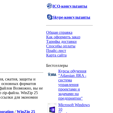
ICQ-консультанты
Skype-консультанты
Общая справка
Как оформить заказ
Тарифы доставки
Способы оплаты
Прайс-лист
Карта сайта
Бестселлеры
Курсы обучения
"Atlassian JIRA -
ия, сжатия, защиты и
система
х основных форматов
управления
 файлов Возможно, вы не
проектами и
 zip-файла. WinZip 25
задачами на
 ссылки для экономии
предприятии"
Microsoft Windows
10
poration
/
WinZip 25