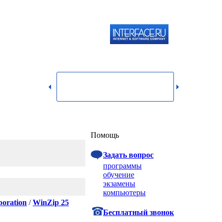
119334,
г.
Москва,
dmin@itshop.ru
ул.
Бардина,
д. 4,
корп. 3
Вход
Помощь
Задать вопрос
программы
обучение
экзамены
компьютеры
poration
/
WinZip 25
Бесплатный звонок