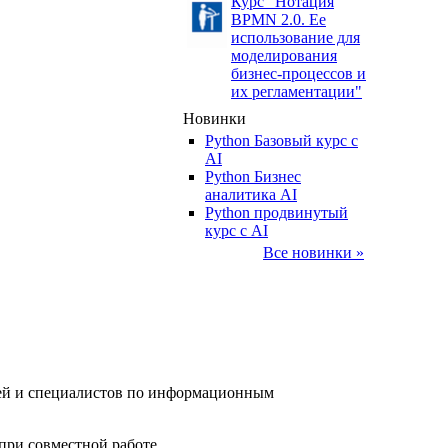
Курс "Нотация
BPMN 2.0. Ее
использование для
моделирования
бизнес-процессов и
их регламентации"
Новинки
Python Базовый курс c
AI
Python Бизнес
аналитика AI
Python продвинутый
курс с AI
Все новинки »
елей и специалистов по информационным
при совместной работе.