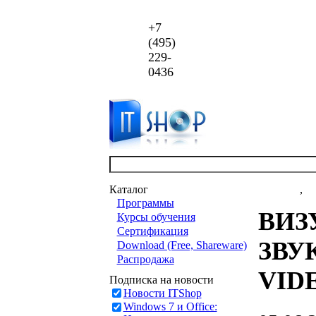
+7
(495)
229-
0436
Каталог
Новости
,
ст
Программы
ВИЗ
Курсы обучения
Сертификация
ЗВУ
Download (Free, Shareware)
Распродажа
VIDE
Подписка на новости
Новости ITShop
Windows 7 и Office: