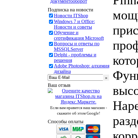
документооборот
Подписка на новости
мощ
Новости ITShop
Windows 7 и Office:
прис
Новости и советы
Обучение и
сертификация Microsoft
проф
Вопросы и ответы по
MSSQLServer
Delphi - проблемы и
кото
решения
Adobe Photoshop: алхимия
Функ
дизайна
Ваш отзыв
высо
Наре
Если вам нравится наш магазин -
скажите об этом Google!
разд
Способы оплаты
корр