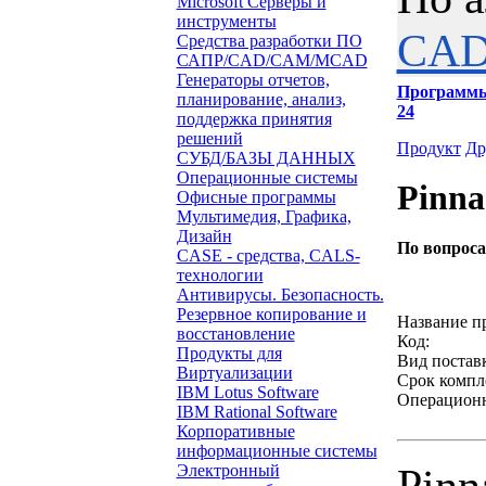
Microsoft Серверы и
инструменты
CAD
Средства разработки ПО
САПР/CAD/CAM/MCAD
Генераторы отчетов,
Программ
планирование, анализ,
24
поддержка принятия
решений
Продукт
Др
СУБД/БАЗЫ ДАННЫХ
Операционные системы
Pinna
Офисные программы
Мультимедия, Графика,
Дизайн
По вопрос
CASE - средства, CALS-
технологии
Звонок с 
Антивирусы. Безопасность.
Резервное копирование и
Название п
восстановление
Код:
Продукты для
Вид постав
Виртуализации
Срок компл
IBM Lotus Software
Операционн
IBM Rational Software
Корпоративные
информационные системы
Pinn
Электронный