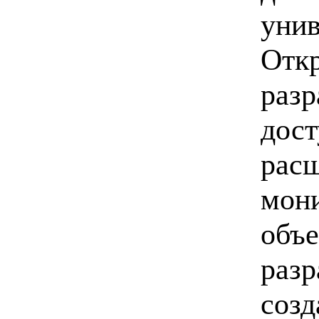
уни
Откр
разр
дост
расш
мон
объ
разр
созд