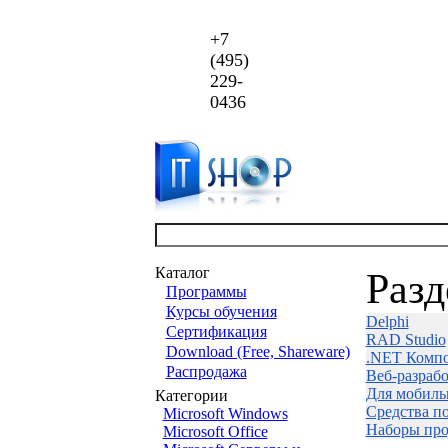
+7
(495)
229-
0436
Каталог
Раз
Программы
Курсы обучения
Delphi
Сертификация
RAD Studio
Download (Free, Shareware)
.NET Комп
Распродажа
Веб-разраб
Для мобиль
Категории
Средства п
Microsoft Windows
Наборы про
Microsoft Office