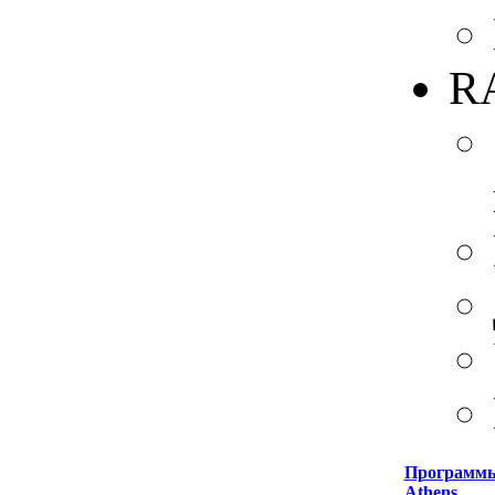
RA
Программ
Athens