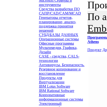
Microsoft Серверы и
Про
инструменты
Средства разработки ПО
По 
САПР/CAD/CAM/MCAD
Генераторы отчетов,
планирование, анализ,
Emba
поддержка принятия
решений
СУБД/БАЗЫ ДАННЫХ
Программ
Операционные системы
Athens
Офисные программы
Мультимедия, Графика,
Продукт
Др
Дизайн
CASE - средства, CALS-
технологии
Антивирусы. Безопасность.
Резервное копирование и
восстановление
Продукты для
Виртуализации
IBM Lotus Software
IBM Rational Software
Корпоративные
информационные системы
Электронный