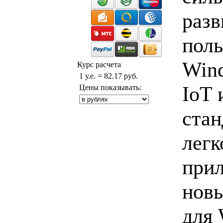
разв
поль
Wind
Курс расчета
1 у.е. = 82.17 руб.
IoT 
Цены показывать:
стан
легк
прил
новы
для 