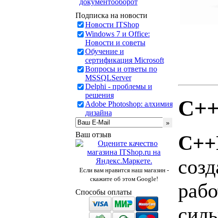
документооборот
Подписка на новости
Новости ITShop
Windows 7 и Office:
Новости и советы
Обучение и
сертификация Microsoft
Вопросы и ответы по
MSSQLServer
Delphi - проблемы и
решения
C++
Adobe Photoshop: алхимия
дизайна
Ваш отзыв
C++
созд
Если вам нравится наш магазин -
скажите об этом Google!
рабо
Способы оплаты
силь