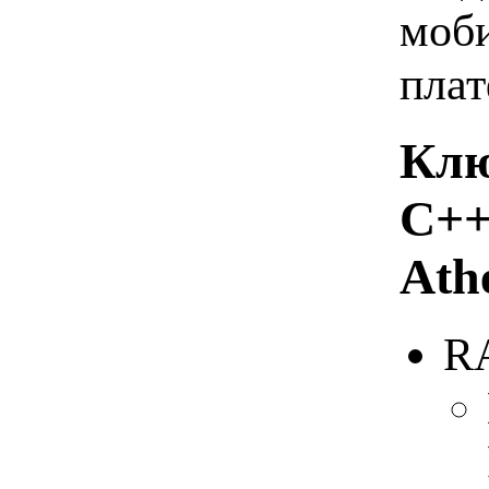
моби
плат
Клю
C++
Ath
RA