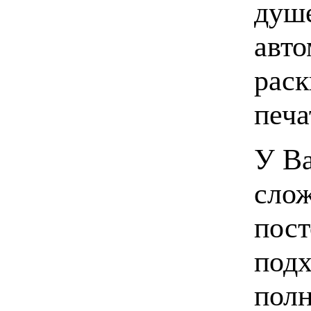
душе
авто
раск
печа
У Ва
слож
пос
подх
полн