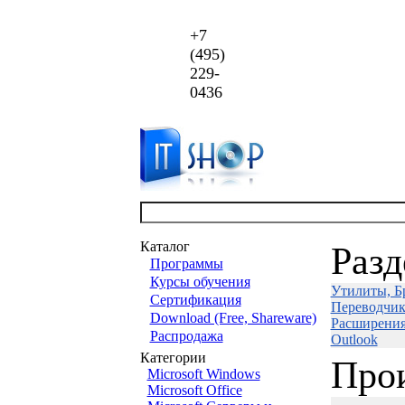
+7
(495)
229-
0436
Каталог
Раз
Программы
Курсы обучения
Утилиты, Бр
Сертификация
Переводчик
Download (Free, Shareware)
Расширения 
Распродажа
Outlook
Категории
Про
Microsoft Windows
Microsoft Office