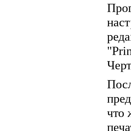
Прог
наст
реда
"Pri
Черт
Посл
пред
что 
печа