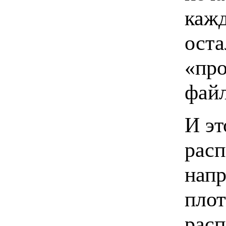
кажд
оста
«про
файл
И эт
расп
напр
плот
расп