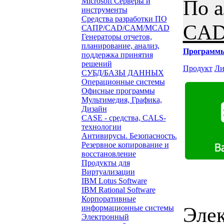
По 
Microsoft Серверы и
инструменты
Средства разработки ПО
CAD
САПР/CAD/CAM/MCAD
Генераторы отчетов,
планирование, анализ,
Программ
поддержка принятия
решений
Продукт
Ли
СУБД/БАЗЫ ДАННЫХ
Операционные системы
Офисные программы
Мультимедия, Графика,
Дизайн
CASE - средства, CALS-
технологии
Антивирусы. Безопасность.
Резервное копирование и
восстановление
Продукты для
Виртуализации
IBM Lotus Software
IBM Rational Software
Корпоративные
Элек
информационные системы
Электронный