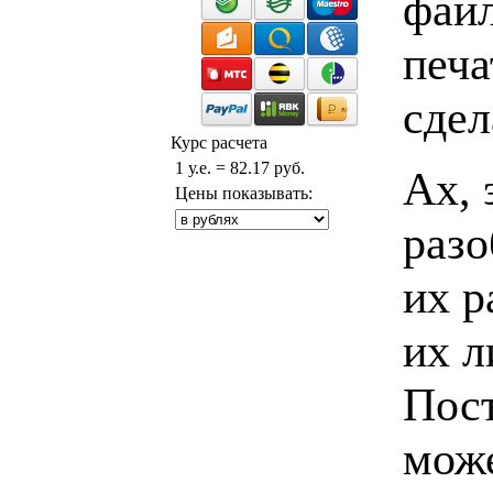
файл
печа
сдел
Курс расчета
1 у.е. = 82.17 руб.
Ах, 
Цены показывать:
разо
их р
их л
Пост
може