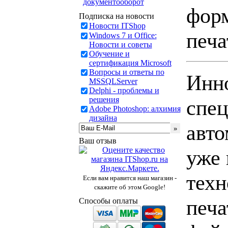
документооборот
фор
Подписка на новости
Новости ITShop
печа
Windows 7 и Office:
Новости и советы
Обучение и
сертификация Microsoft
Вопросы и ответы по
Инно
MSSQLServer
Delphi - проблемы и
решения
спец
Adobe Photoshop: алхимия
дизайна
авто
Ваш отзыв
уже 
техн
Если вам нравится наш магазин -
скажите об этом Google!
печа
Способы оплаты