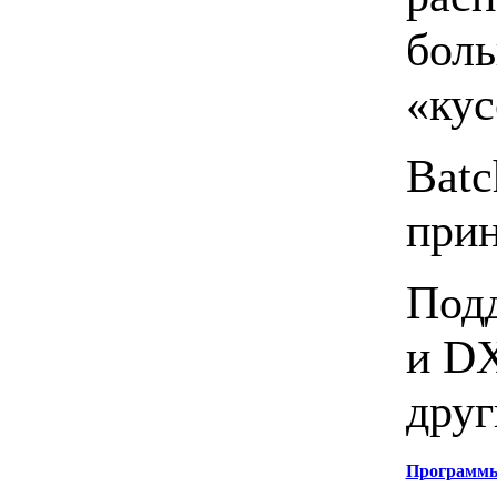
боль
«кус
Batc
прин
Под
и DX
друг
Программ