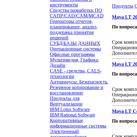
инструменты
Продукты
Средства разработки ПО
САПР/CAD/CAM/MCAD
Maya LT 20
Генераторы отчетов,
планирование, анализ,
По вопрос
поддержка принятия
Звонок с 
решений
Срок компл
СУБД/БАЗЫ ДАННЫХ
Операционн
Операционные системы
Дополнител
Офисные программы
Мультимедия, Графика,
Maya LT 20
Дизайн
CASE - средства, CALS-
По вопрос
технологии
Антивирусы. Безопасность.
Звонок с 
Резервное копирование и
Срок компл
восстановление
Операционн
Продукты для
Дополнител
Виртуализации
IBM Lotus Software
Maya LT Co
IBM Rational Software
Корпоративные
По вопрос
информационные системы
Звонок с 
Электронный
Срок компл
документооборот