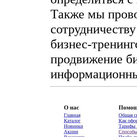
Также мы пров
сотрудничеству
бизнес-тренинг
продвижение би
информационны
О нас
Помо
Главная
Общая с
Каталог
Как офор
Новинки
Тарифы 
Акции
Способы