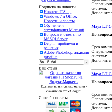
Операцион
Подписка на новости
системы:
Новости ITShop
Дополнител
Windows 7 и Office:
Новости и советы
Обучение и
Maya LT Com
сертификация Microsoft
Вопросы и ответы по
По вопрос
MSSQLServer
Звонок с 
Delphi - проблемы и
Срок компл
решения
Операцион
Adobe Photoshop: алхимия
системы:
дизайна
Дополнител
Ваш отзыв
Maya LT Co
По вопрос
Если вам нравится наш магазин -
Звонок с 
скажите об этом Google!
Срок компл
Способы оплаты
Операцион
системы:
Дополнител