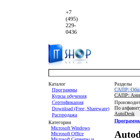
+7
(495)
229-
0436
Каталог
Разделы
САПР: Обще
Программы
САПР: Аним
Курсы обучения
Сертификация
Производит
По алфавит
Download (Free, Shareware)
AutoDesk
Распродажа
Программ
Категории
Microsoft Windows
Auto
Microsoft Office
Microsoft Серверы и